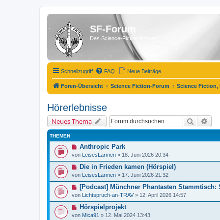
SF-Forum
Das Science-Fiction-Forum!
Schnellzugriff
FAQ
Neue Beiträge
Foren-Übersicht
Science Fiction-Forum
Science Fiction,
Hörerlebnisse
Suche
Erw
Neues Thema
THEMEN
Anthropic Park
von
LeisesLärmen
»
18. Juni 2026 20:34
Die in Frieden kamen (Hörspiel)
von
LeisesLärmen
»
17. Juni 2026 21:32
[Podcast] Münchner Phantasten Stammtisch: S
von
Lichtspruch-an-TRAV
»
12. April 2026 14:57
Hörspielprojekt
von
Mica91
»
12. Mai 2024 13:43