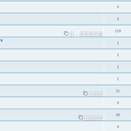
0
0
116
1
4
5
6
7
8
…
rs
1
2
2
1
31
1
2
3
0
49
1
2
3
4
0