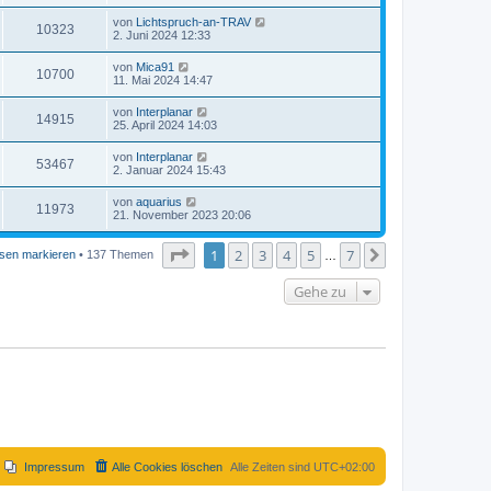
von
Lichtspruch-an-TRAV
10323
2. Juni 2024 12:33
von
Mica91
10700
11. Mai 2024 14:47
von
Interplanar
14915
25. April 2024 14:03
von
Interplanar
53467
2. Januar 2024 15:43
von
aquarius
11973
21. November 2023 20:06
Seite
1
von
7
1
2
3
4
5
7
Nächste
sen markieren
• 137 Themen
…
Gehe zu
Impressum
Alle Cookies löschen
Alle Zeiten sind
UTC+02:00