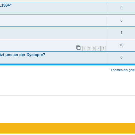
„1984“
0
0
1
70
1
2
3
4
5
zt uns an der Dystopie?
0
Themen als gele