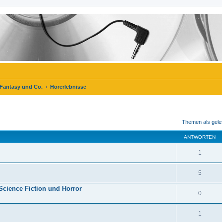
 Fantasy und Co.
Hörerlebnisse
eiterte Suche
Themen als gele
ANTWORTEN
1
5
cience Fiction und Horror
0
1