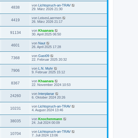
von
Lichtspruch-an-TRAV
4838
29. März 2026 21:30
von
LeisesLaermen
4419
26. März 2026 21:17
von
Khaanara
91134
30. April 2025 06:50
von
Naut
4601
26. April 2025 17:28
von
Gast09
7368
22. Februar 2025 20:32
von
L.N. Muhr
7906
9. Februar 2025 15:12
von
Khaanara
8367
22. November 2024 10:53
von
Interplanar
24260
6. Oktober 2024 20:26
von
Lichtspruch-an-TRAV
10231
4. August 2024 13:46
von
Knochenmann
38035
24. Juli 2024 00:09
von
Lichtspruch-an-TRAV
10704
7. Juli 2024 13:06