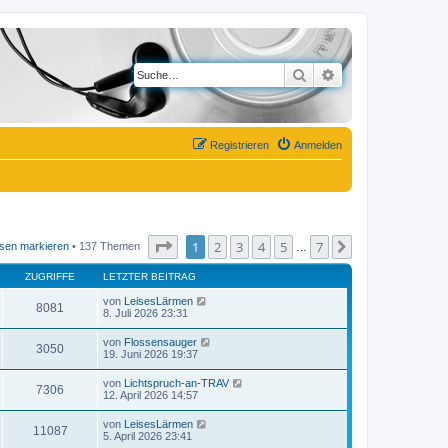
Suche
Erweiterte Suche
Registrieren
Anmelden
Seite
1
von
7
1
2
3
4
5
7
Nächste
sen markieren
• 137 Themen
…
ZUGRIFFE
LETZTER BEITRAG
von
LeisesLärmen
8081
8. Juli 2026 23:31
von
Flossensauger
3050
19. Juni 2026 19:37
von
Lichtspruch-an-TRAV
7306
12. April 2026 14:57
von
LeisesLärmen
11087
5. April 2026 23:41