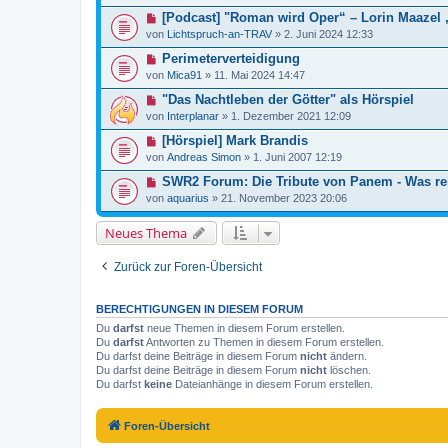
[Podcast] "Roman wird Oper“ – Lorin Maazel 
von
Lichtspruch-an-TRAV
»
2. Juni 2024 12:33
Perimeterverteidigung
von
Mica91
»
11. Mai 2024 14:47
"Das Nachtleben der Götter" als Hörspiel
von
Interplanar
»
1. Dezember 2021 12:09
[Hörspiel] Mark Brandis
von
Andreas Simon
»
1. Juni 2007 12:19
SWR2 Forum: Die Tribute von Panem - Was rei
von
aquarius
»
21. November 2023 20:06
Neues Thema
Zurück zur Foren-Übersicht
BERECHTIGUNGEN IN DIESEM FORUM
Du
darfst
neue Themen in diesem Forum erstellen.
Du
darfst
Antworten zu Themen in diesem Forum erstellen.
Du darfst deine Beiträge in diesem Forum
nicht
ändern.
Du darfst deine Beiträge in diesem Forum
nicht
löschen.
Du darfst
keine
Dateianhänge in diesem Forum erstellen.
Foren-Übersicht