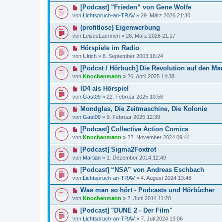
[Podcast] "Frieden” von Gene Wolfe
von
Lichtspruch-an-TRAV
»
29. März 2026 21:30
(profitlose) Eigenwerbung
von
LeisesLaermen
»
26. März 2026 21:17
Hörspiele im Radio
von
Ulrich
»
8. September 2003 16:24
[Podcst / Hörbuch] Die Revolution auf den Ma
von
Knochenmann
»
26. April 2025 14:38
ID4 als Hörspiel
von
Gast09
»
22. Februar 2025 10:58
Mondglas, Die Zeitmaschine, Die Kolonie
von
Gast09
»
9. Februar 2025 12:39
[Podcast] Collective Action Comics
von
Knochenmann
»
22. November 2024 09:44
[Podcast] Sigma2Foxtrot
von
Martian
»
1. Dezember 2014 12:49
[Podcast] “NSA” von Andreas Eschbach
von
Lichtspruch-an-TRAV
»
4. August 2024 13:46
Was man so hört - Podcasts und Hörbücher
von
Knochenmann
»
2. Juni 2014 11:20
[Podcast] "DUNE 2 - Der Film"
von
Lichtspruch-an-TRAV
»
7. Juli 2024 13:06