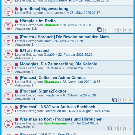
Letzter Beitrag von
Lichtspruch-an-TRAV
«
29. März 2026 21:30
(profitlose) Eigenwerbung
Letzter Beitrag von
LeisesLaermen
«
26. März 2026 21:17
Hörspiele im Radio
Letzter Beitrag von
Khaanara
«
30. April 2025 06:50
Antworten:
116
1
5
6
7
8
…
[Podcst / Hörbuch] Die Revolution auf den Mars
Letzter Beitrag von
Naut
«
26. April 2025 17:28
Antworten:
1
ID4 als Hörspiel
Letzter Beitrag von
Gast09
«
22. Februar 2025 20:32
Antworten:
2
Mondglas, Die Zeitmaschine, Die Kolonie
Letzter Beitrag von
L.N. Muhr
«
9. Februar 2025 15:12
Antworten:
2
[Podcast] Collective Action Comics
Letzter Beitrag von
Khaanara
«
22. November 2024 10:53
Antworten:
1
[Podcast] Sigma2Foxtrot
Letzter Beitrag von
Interplanar
«
6. Oktober 2024 20:26
Antworten:
31
1
2
3
[Podcast] “NSA” von Andreas Eschbach
Letzter Beitrag von
Lichtspruch-an-TRAV
«
4. August 2024 13:46
Was man so hört - Podcasts und Hörbücher
Letzter Beitrag von
Knochenmann
«
24. Juli 2024 00:09
Antworten:
49
1
2
3
4