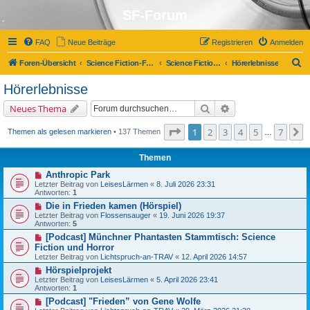
SF-Forum
FAQ
Neue Beiträge
Registrieren
Anmelden
S
Foren-Übersicht
Science Fiction-Forum
Science Fiction, Fantasy und Co.
Hörerlebnisse
u
Hörerlebnisse
c
Suche
Erweiterte Suche
Neues Thema
h
e
Seite
1
von
7
1
2
3
4
5
7
N
Themen als gelesen markieren
• 137 Themen
…
Themen
Anthropic Park
Letzter Beitrag von
LeisesLärmen
«
8. Juli 2026 23:31
Antworten:
1
Die in Frieden kamen (Hörspiel)
Letzter Beitrag von
Flossensauger
«
19. Juni 2026 19:37
Antworten:
5
[Podcast] Münchner Phantasten Stammtisch: Science
Fiction und Horror
Letzter Beitrag von
Lichtspruch-an-TRAV
«
12. April 2026 14:57
Hörspielprojekt
Letzter Beitrag von
LeisesLärmen
«
5. April 2026 23:41
Antworten:
1
[Podcast] "Frieden” von Gene Wolfe