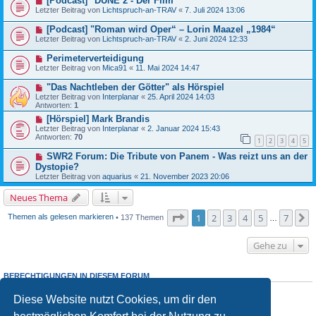
[Podcast] "DUNE 2 - Der Film"
Letzter Beitrag von
Lichtspruch-an-TRAV
«
7. Juli 2024 13:06
[Podcast] "Roman wird Oper“ – Lorin Maazel „1984“
Letzter Beitrag von
Lichtspruch-an-TRAV
«
2. Juni 2024 12:33
Perimeterverteidigung
Letzter Beitrag von
Mica91
«
11. Mai 2024 14:47
"Das Nachtleben der Götter" als Hörspiel
Letzter Beitrag von
Interplanar
«
25. April 2024 14:03
Antworten:
1
[Hörspiel] Mark Brandis
Letzter Beitrag von
Interplanar
«
2. Januar 2024 15:43
Antworten:
70
1
2
3
4
5
SWR2 Forum: Die Tribute von Panem - Was reizt uns an der
Dystopie?
Letzter Beitrag von
aquarius
«
21. November 2023 20:06
Neues Thema
Seite
1
von
7
1
2
3
4
5
7
N
Themen als gelesen markieren
• 137 Themen
…
Gehe zu
BERECHTIGUNGEN IN DIESEM FORUM
Du
darfst
neue Themen in diesem Forum erstellen.
Diese Website nutzt Cookies, um dir den
Du
darfst
Antworten zu Themen in diesem Forum erstellen.
Du darfst deine Beiträge in diesem Forum
nicht
ändern.