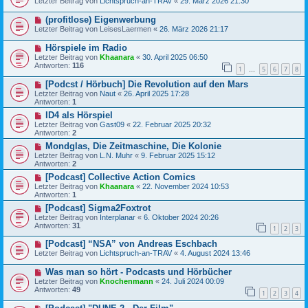
Letzter Beitrag von
Lichtspruch-an-TRAV
«
29. März 2026 21:30
(profitlose) Eigenwerbung
Letzter Beitrag von
LeisesLaermen
«
26. März 2026 21:17
Hörspiele im Radio
Letzter Beitrag von
Khaanara
«
30. April 2025 06:50
Antworten:
116
1
5
6
7
8
…
[Podcst / Hörbuch] Die Revolution auf den Mars
Letzter Beitrag von
Naut
«
26. April 2025 17:28
Antworten:
1
ID4 als Hörspiel
Letzter Beitrag von
Gast09
«
22. Februar 2025 20:32
Antworten:
2
Mondglas, Die Zeitmaschine, Die Kolonie
Letzter Beitrag von
L.N. Muhr
«
9. Februar 2025 15:12
Antworten:
2
[Podcast] Collective Action Comics
Letzter Beitrag von
Khaanara
«
22. November 2024 10:53
Antworten:
1
[Podcast] Sigma2Foxtrot
Letzter Beitrag von
Interplanar
«
6. Oktober 2024 20:26
Antworten:
31
1
2
3
[Podcast] “NSA” von Andreas Eschbach
Letzter Beitrag von
Lichtspruch-an-TRAV
«
4. August 2024 13:46
Was man so hört - Podcasts und Hörbücher
Letzter Beitrag von
Knochenmann
«
24. Juli 2024 00:09
Antworten:
49
1
2
3
4