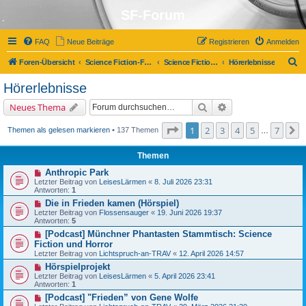
SF-Forum
FAQ
Neue Beiträge
Registrieren
Anmelden
S
Foren-Übersicht
Science Fiction-Forum
Science Fiction, Fantasy und Co.
Hörerlebnisse
u
Hörerlebnisse
c
Suche
Erweiterte Suche
Neues Thema
h
e
Seite
1
von
7
1
2
3
4
5
7
N
Themen als gelesen markieren
• 137 Themen
…
Themen
Anthropic Park
Letzter Beitrag von
LeisesLärmen
«
8. Juli 2026 23:31
Antworten:
1
Die in Frieden kamen (Hörspiel)
Letzter Beitrag von
Flossensauger
«
19. Juni 2026 19:37
Antworten:
5
[Podcast] Münchner Phantasten Stammtisch: Science
Fiction und Horror
Letzter Beitrag von
Lichtspruch-an-TRAV
«
12. April 2026 14:57
Hörspielprojekt
Letzter Beitrag von
LeisesLärmen
«
5. April 2026 23:41
Antworten:
1
[Podcast] "Frieden” von Gene Wolfe