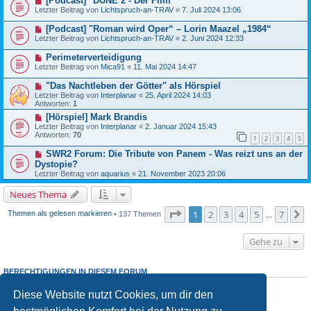
[Podcast] "DUNE 2 - Der Film"
Letzter Beitrag von
Lichtspruch-an-TRAV
«
7. Juli 2024 13:06
[Podcast] "Roman wird Oper“ – Lorin Maazel „1984“
Letzter Beitrag von
Lichtspruch-an-TRAV
«
2. Juni 2024 12:33
Perimeterverteidigung
Letzter Beitrag von
Mica91
«
11. Mai 2024 14:47
"Das Nachtleben der Götter" als Hörspiel
Letzter Beitrag von
Interplanar
«
25. April 2024 14:03
Antworten:
1
[Hörspiel] Mark Brandis
Letzter Beitrag von
Interplanar
«
2. Januar 2024 15:43
Antworten:
70
1
2
3
4
5
SWR2 Forum: Die Tribute von Panem - Was reizt uns an der
Dystopie?
Letzter Beitrag von
aquarius
«
21. November 2023 20:06
Neues Thema
Seite
1
von
7
1
2
3
4
5
7
N
Themen als gelesen markieren
• 137 Themen
…
Gehe zu
BERECHTIGUNGEN IN DIESEM FORUM
Du
darfst
neue Themen in diesem Forum erstellen.
Diese Website nutzt Cookies, um dir den
Du
darfst
Antworten zu Themen in diesem Forum erstellen.
Du darfst deine Beiträge in diesem Forum
nicht
ändern.