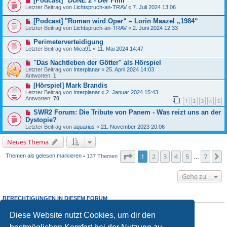
[Podcast] "DUNE 2 - Der Film"
Letzter Beitrag von
Lichtspruch-an-TRAV
«
7. Juli 2024 13:06
[Podcast] "Roman wird Oper“ – Lorin Maazel „1984“
Letzter Beitrag von
Lichtspruch-an-TRAV
«
2. Juni 2024 12:33
Perimeterverteidigung
Letzter Beitrag von
Mica91
«
11. Mai 2024 14:47
"Das Nachtleben der Götter" als Hörspiel
Letzter Beitrag von
Interplanar
«
25. April 2024 14:03
Antworten:
1
[Hörspiel] Mark Brandis
Letzter Beitrag von
Interplanar
«
2. Januar 2024 15:43
Antworten:
70
1
2
3
4
5
SWR2 Forum: Die Tribute von Panem - Was reizt uns an der
Dystopie?
Letzter Beitrag von
aquarius
«
21. November 2023 20:06
Neues Thema
Seite
1
von
7
1
2
3
4
5
7
N
Themen als gelesen markieren
• 137 Themen
…
Gehe zu
BERECHTIGUNGEN IN DIESEM FORUM
Du
darfst
neue Themen in diesem Forum erstellen.
Diese Website nutzt Cookies, um dir den
Du
darfst
Antworten zu Themen in diesem Forum erstellen.
Du darfst deine Beiträge in diesem Forum
nicht
ändern.