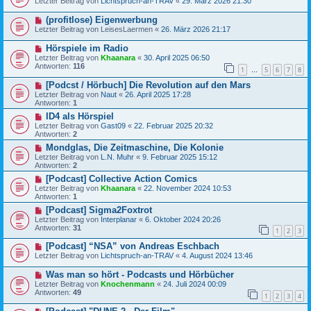
Letzter Beitrag von
Lichtspruch-an-TRAV
«
29. März 2026 21:30
(profitlose) Eigenwerbung
Letzter Beitrag von
LeisesLaermen
«
26. März 2026 21:17
Hörspiele im Radio
Letzter Beitrag von
Khaanara
«
30. April 2025 06:50
Antworten:
116
1
5
6
7
8
…
[Podcst / Hörbuch] Die Revolution auf den Mars
Letzter Beitrag von
Naut
«
26. April 2025 17:28
Antworten:
1
ID4 als Hörspiel
Letzter Beitrag von
Gast09
«
22. Februar 2025 20:32
Antworten:
2
Mondglas, Die Zeitmaschine, Die Kolonie
Letzter Beitrag von
L.N. Muhr
«
9. Februar 2025 15:12
Antworten:
2
[Podcast] Collective Action Comics
Letzter Beitrag von
Khaanara
«
22. November 2024 10:53
Antworten:
1
[Podcast] Sigma2Foxtrot
Letzter Beitrag von
Interplanar
«
6. Oktober 2024 20:26
Antworten:
31
1
2
3
[Podcast] “NSA” von Andreas Eschbach
Letzter Beitrag von
Lichtspruch-an-TRAV
«
4. August 2024 13:46
Was man so hört - Podcasts und Hörbücher
Letzter Beitrag von
Knochenmann
«
24. Juli 2024 00:09
Antworten:
49
1
2
3
4