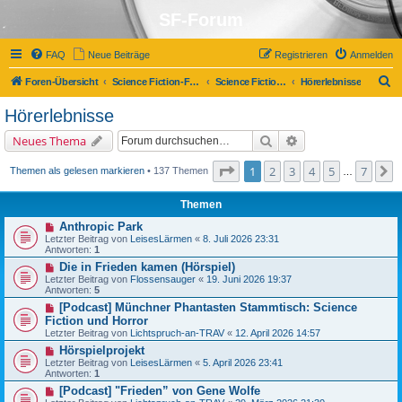
SF-Forum
FAQ
Neue Beiträge
Registrieren
Anmelden
S
Foren-Übersicht
Science Fiction-Forum
Science Fiction, Fantasy und Co.
Hörerlebnisse
u
Hörerlebnisse
c
Suche
Erweiterte Suche
Neues Thema
h
e
Seite
1
von
7
1
2
3
4
5
7
N
Themen als gelesen markieren
• 137 Themen
…
Themen
Anthropic Park
Letzter Beitrag von
LeisesLärmen
«
8. Juli 2026 23:31
Antworten:
1
Die in Frieden kamen (Hörspiel)
Letzter Beitrag von
Flossensauger
«
19. Juni 2026 19:37
Antworten:
5
[Podcast] Münchner Phantasten Stammtisch: Science
Fiction und Horror
Letzter Beitrag von
Lichtspruch-an-TRAV
«
12. April 2026 14:57
Hörspielprojekt
Letzter Beitrag von
LeisesLärmen
«
5. April 2026 23:41
Antworten:
1
[Podcast] "Frieden” von Gene Wolfe