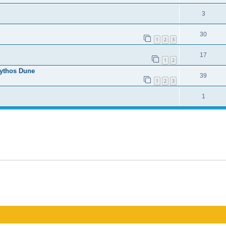
3
30
1
2
3
17
1
2
Mythos Dune
39
1
2
3
1