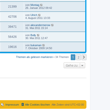
von
Montag
21399
26. Januar 2012 09:42
von
Ulrich
42706
4. August 2011 13:33
von
alexandermerow
39471
31. Mai 2011 15:14
von
Bully
56426
30. Mai 2011 12:47
von
bukaman
19616
7. Oktober 2009 14:50
1
2
Nächste
Themen als gelesen markieren
• 34 Themen
Gehe zu
Impressum
Alle Cookies löschen
Alle Zeiten sind
UTC+02:00