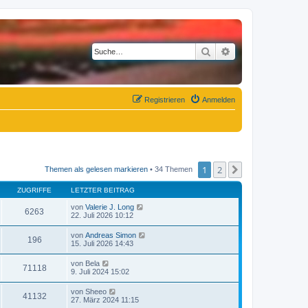
Suche
Erweiterte Suche
Registrieren
Anmelden
1
2
Nächste
Themen als gelesen markieren
• 34 Themen
ZUGRIFFE
LETZTER BEITRAG
von
Valerie J. Long
6263
22. Juli 2026 10:12
von
Andreas Simon
196
15. Juli 2026 14:43
von
Bela
71118
9. Juli 2024 15:02
von
Sheeo
41132
27. März 2024 11:15