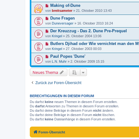
Making of-Dune
von
breitsameter
»
21. Oktober 2010 13:43
Dune Fragen
von
Duneversager
»
16. Oktober 2010 16:24
Der Kreuzzug - Das 2. Dune Pre-Prequel
von
Kringel
»
25. Oktober 2004 13:06
Butlers Djihad oder Wie vernichtet man den 
von
Kringel
»
27. Oktober 2003 00:03
Paul Popes 'Dune'
von
L.N. Muhr
»
2. Oktober 2009 15:15
Neues Thema
Zurück zur Foren-Übersicht
BERECHTIGUNGEN IN DIESEM FORUM
Du darfst
keine
neuen Themen in diesem Forum erstellen.
Du
darfst
Antworten zu Themen in diesem Forum erstellen.
Du darfst deine Beiträge in diesem Forum
nicht
ändern.
Du darfst deine Beiträge in diesem Forum
nicht
löschen.
Du darfst
keine
Dateianhänge in diesem Forum erstellen.
Foren-Übersicht