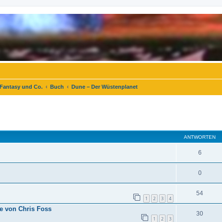
 Fantasy und Co.
Buch
Dune – Der Wüstenplanet
eiterte Suche
ANTWORTEN
6
0
54
1
2
3
4
e von Chris Foss
30
1
2
3