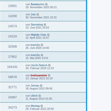
von
Badabumm
13561
29. November 2022 00:21
von
Joix
14208
30. November 2021 15:31
von
Stormking
14573
23. Juni 2021 20:53
von
Mightily Oats
24319
22. April 2021 13:57
von
keenSo
32508
26. Juni 2020 14:00
von
keenSo
27902
15. Mai 2020 13:51
von
Uschi Zietsch
164191
20. Februar 2019 12:23
von
breitsameter
58678
13. Januar 2013 15:19
von
Jernau
32771
18. August 2012 09:45
von
Ulrich
24087
11. August 2012 01:50
von
Montag
34273
29. Februar 2012 20:55