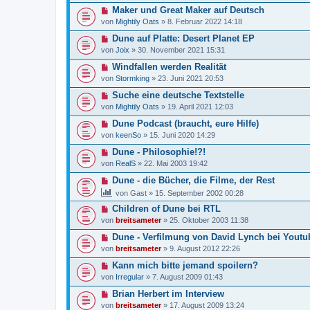
Maker und Great Maker auf Deutsch
von
Mightily Oats
»
8. Februar 2022 14:18
Dune auf Platte: Desert Planet EP
von
Joix
»
30. November 2021 15:31
Windfallen werden Realität
von
Stormking
»
23. Juni 2021 20:53
Suche eine deutsche Textstelle
von
Mightily Oats
»
19. April 2021 12:03
Dune Podcast (braucht, eure Hilfe)
von
keenSo
»
15. Juni 2020 14:29
Dune - Philosophie!?!
von
RealS
»
22. Mai 2003 19:42
Dune - die Bücher, die Filme, der Rest
von
Gast
»
15. September 2002 00:28
Children of Dune bei RTL
von
breitsameter
»
25. Oktober 2003 11:38
Dune - Verfilmung von David Lynch bei Youtu
von
breitsameter
»
9. August 2012 22:26
Kann mich bitte jemand spoilern?
von
Irregular
»
7. August 2009 01:43
Brian Herbert im Interview
von
breitsameter
»
17. August 2009 13:24