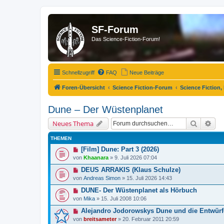
SF-Forum
Das Science-Fiction-Forum!
Schnellzugriff
FAQ
Neue Beiträge
Foren-Übersicht
Science Fiction-Forum
Science Fiction,
Dune – Der Wüstenplanet
Suche
Erw
Neues Thema
THEMEN
[Film] Dune: Part 3 (2026)
von
Khaanara
»
9. Juli 2026 07:04
DEUS ARRAKIS (Klaus Schulze)
von
Andreas Simon
»
15. Juli 2026 14:43
DUNE- Der Wüstenplanet als Hörbuch
von
Mika
»
15. Juli 2008 10:06
Alejandro Jodorowskys Dune und die Entwürf
von
breitsameter
»
20. Februar 2011 20:59