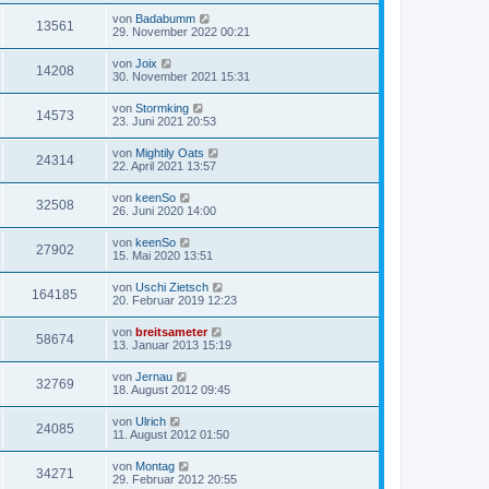
von
Badabumm
13561
29. November 2022 00:21
von
Joix
14208
30. November 2021 15:31
von
Stormking
14573
23. Juni 2021 20:53
von
Mightily Oats
24314
22. April 2021 13:57
von
keenSo
32508
26. Juni 2020 14:00
von
keenSo
27902
15. Mai 2020 13:51
von
Uschi Zietsch
164185
20. Februar 2019 12:23
von
breitsameter
58674
13. Januar 2013 15:19
von
Jernau
32769
18. August 2012 09:45
von
Ulrich
24085
11. August 2012 01:50
von
Montag
34271
29. Februar 2012 20:55