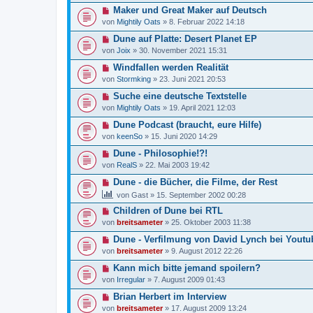
Maker und Great Maker auf Deutsch
von
Mightily Oats
»
8. Februar 2022 14:18
Dune auf Platte: Desert Planet EP
von
Joix
»
30. November 2021 15:31
Windfallen werden Realität
von
Stormking
»
23. Juni 2021 20:53
Suche eine deutsche Textstelle
von
Mightily Oats
»
19. April 2021 12:03
Dune Podcast (braucht, eure Hilfe)
von
keenSo
»
15. Juni 2020 14:29
Dune - Philosophie!?!
von
RealS
»
22. Mai 2003 19:42
Dune - die Bücher, die Filme, der Rest
von
Gast
»
15. September 2002 00:28
Children of Dune bei RTL
von
breitsameter
»
25. Oktober 2003 11:38
Dune - Verfilmung von David Lynch bei Youtu
von
breitsameter
»
9. August 2012 22:26
Kann mich bitte jemand spoilern?
von
Irregular
»
7. August 2009 01:43
Brian Herbert im Interview
von
breitsameter
»
17. August 2009 13:24