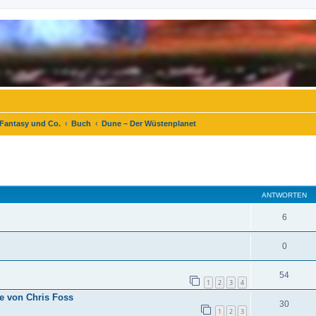
 Fantasy und Co.
Buch
Dune – Der Wüstenplanet
eiterte Suche
ANTWORTEN
6
0
54
1
2
3
4
e von Chris Foss
30
1
2
3