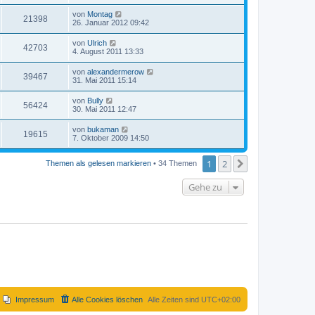
von
Montag
21398
26. Januar 2012 09:42
von
Ulrich
42703
4. August 2011 13:33
von
alexandermerow
39467
31. Mai 2011 15:14
von
Bully
56424
30. Mai 2011 12:47
von
bukaman
19615
7. Oktober 2009 14:50
1
2
Nächste
Themen als gelesen markieren
• 34 Themen
Gehe zu
Impressum
Alle Cookies löschen
Alle Zeiten sind
UTC+02:00