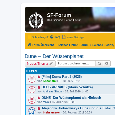
SF-Forum
Das Science-Fiction-Forum!
Schnellzugriff
FAQ
Neue Beiträge
Foren-Übersicht
Science Fiction-Forum
Science Fiction,
Dune – Der Wüstenplanet
Suche
Erw
Neues Thema
THEMEN
[Film] Dune: Part 3 (2026)
von
Khaanara
»
9. Juli 2026 07:04
DEUS ARRAKIS (Klaus Schulze)
von
Andreas Simon
»
15. Juli 2026 14:43
DUNE- Der Wüstenplanet als Hörbuch
von
Mika
»
15. Juli 2008 10:06
Alejandro Jodorowskys Dune und die Entwürf
von
breitsameter
»
20. Februar 2011 20:59