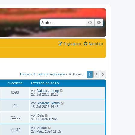
Suche
Erweiterte Suche
Registrieren
Anmelden
1
2
Nächste
Themen als gelesen markieren
• 34 Themen
ZUGRIFFE
LETZTER BEITRAG
von
Valerie J. Long
6263
22. Juli 2026 10:12
von
Andreas Simon
196
15. Juli 2026 14:43
von
Bela
71115
9. Juli 2024 15:02
von
Sheeo
41132
27. März 2024 11:15