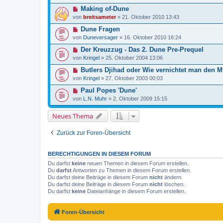
Making of-Dune
von
breitsameter
»
21. Oktober 2010 13:43
Dune Fragen
von
Duneversager
»
16. Oktober 2010 16:24
Der Kreuzzug - Das 2. Dune Pre-Prequel
von
Kringel
»
25. Oktober 2004 13:06
Butlers Djihad oder Wie vernichtet man den 
von
Kringel
»
27. Oktober 2003 00:03
Paul Popes 'Dune'
von
L.N. Muhr
»
2. Oktober 2009 15:15
Neues Thema
Zurück zur Foren-Übersicht
BERECHTIGUNGEN IN DIESEM FORUM
Du darfst
keine
neuen Themen in diesem Forum erstellen.
Du
darfst
Antworten zu Themen in diesem Forum erstellen.
Du darfst deine Beiträge in diesem Forum
nicht
ändern.
Du darfst deine Beiträge in diesem Forum
nicht
löschen.
Du darfst
keine
Dateianhänge in diesem Forum erstellen.
Foren-Übersicht