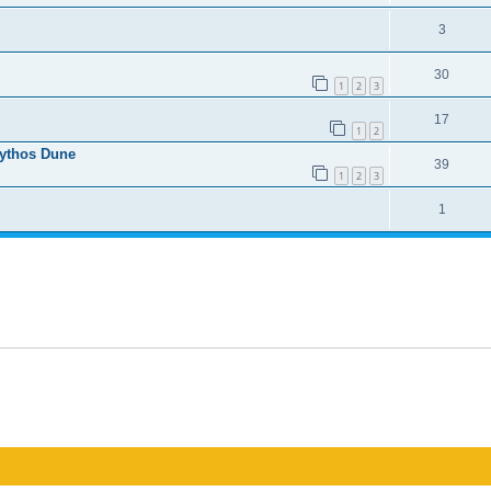
3
30
1
2
3
17
1
2
Mythos Dune
39
1
2
3
1