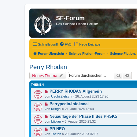
SF-Forum
Das Science-Fiction-Forum!
Schnellzugriff
FAQ
Neue Beiträge
Foren-Übersicht
Science Fiction-Forum
Science Fiction,
Perry Rhodan
Suche
Erw
Neues Thema
THEMEN
PERRY RHODAN Allgemein
von
Uschi Zietsch
»
26. August 2023 17:26
Perrypedia-Infokanal
von
Kringel
»
21. Juni 2024 13:04
Neuauflage der Phase II des PRSKS
von
kiliblau
»
5. August 2026 23:32
PR NEO
von
Tostan
»
29. Januar 2023 02:07