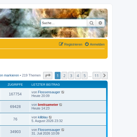
Suche
Erweiterte Suche
Registrieren
Anmelden
Seite
1
von
11
1
2
3
4
5
11
Nächste
en markieren
• 219 Themen
…
ZUGRIFFE
LETZTER BEITRAG
von
Flossensauger
167754
Heute 20:09
von
breitsameter
69428
Heute 14:23
von
kiliblau
76
5. August 2026 23:32
von
Flossensauger
34903
31. Juli 2026 10:09