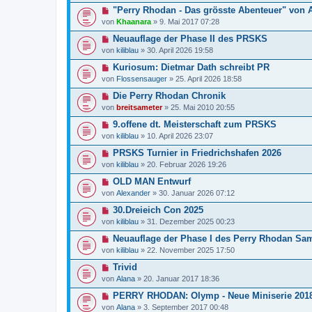
"Perry Rhodan - Das grösste Abenteuer" von 
von
Khaanara
»
9. Mai 2017 07:28
Neuauflage der Phase II des PRSKS
von
kiliblau
»
30. April 2026 19:58
Kuriosum: Dietmar Dath schreibt PR
von
Flossensauger
»
25. April 2026 18:58
Die Perry Rhodan Chronik
von
breitsameter
»
25. Mai 2010 20:55
9.offene dt. Meisterschaft zum PRSKS
von
kiliblau
»
10. April 2026 23:07
PRSKS Turnier in Friedrichshafen 2026
von
kiliblau
»
20. Februar 2026 19:26
OLD MAN Entwurf
von
Alexander
»
30. Januar 2026 07:12
30.Dreieich Con 2025
von
kiliblau
»
31. Dezember 2025 00:23
Neuauflage der Phase I des Perry Rhodan Sa
von
kiliblau
»
22. November 2025 17:50
Trivid
von
Alana
»
20. Januar 2017 18:36
PERRY RHODAN: Olymp - Neue Miniserie 201
von
Alana
»
3. September 2017 00:48