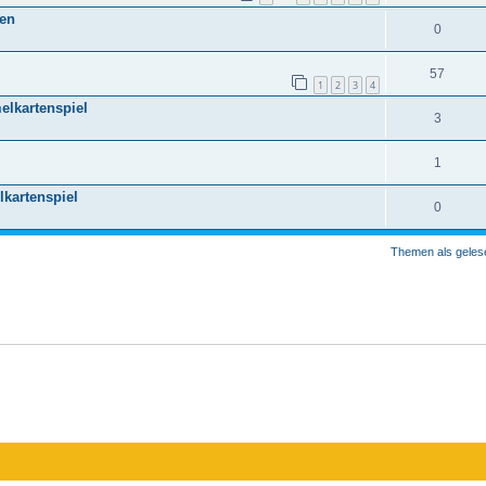
hen
0
57
1
2
3
4
lkartenspiel
3
1
lkartenspiel
0
Themen als geles