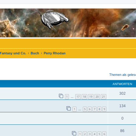
 Fantasy und Co.
Buch
Perry Rhodan
eiterte Suche
Themen als geles
ANTWORTEN
302
1
17
18
19
20
21
…
134
1
5
6
7
8
9
…
0
86
1
2
3
4
5
6