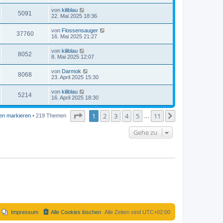
von
kiliblau
5091
22. Mai 2025 18:36
von
Flossensauger
37760
16. Mai 2025 21:27
von
kiliblau
8052
8. Mai 2025 12:07
von
Darmok
8068
23. April 2025 15:30
von
kiliblau
5214
16. April 2025 18:30
Seite
1
von
11
1
2
3
4
5
11
Nächste
en markieren
• 219 Themen
…
Gehe zu
Impressum
Alle Cookies löschen
Alle Zeiten sind
UTC+02:00