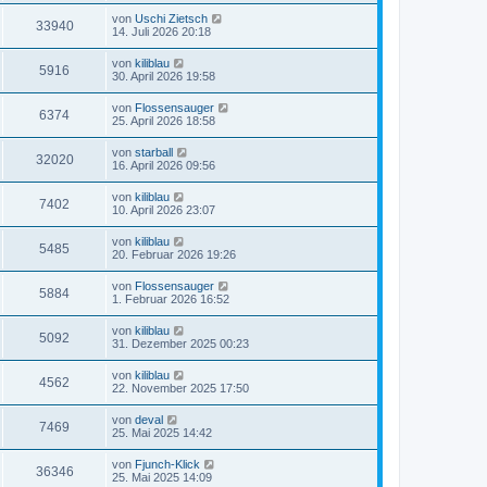
von
Uschi Zietsch
33940
14. Juli 2026 20:18
von
kiliblau
5916
30. April 2026 19:58
von
Flossensauger
6374
25. April 2026 18:58
von
starball
32020
16. April 2026 09:56
von
kiliblau
7402
10. April 2026 23:07
von
kiliblau
5485
20. Februar 2026 19:26
von
Flossensauger
5884
1. Februar 2026 16:52
von
kiliblau
5092
31. Dezember 2025 00:23
von
kiliblau
4562
22. November 2025 17:50
von
deval
7469
25. Mai 2025 14:42
von
Fjunch-Klick
36346
25. Mai 2025 14:09