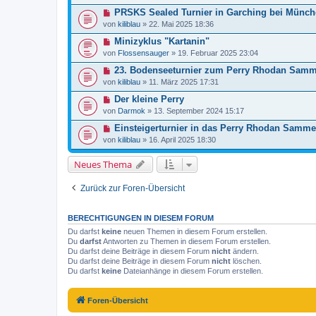
PRSKS Sealed Turnier in Garching bei Münc
von
kiliblau
»
22. Mai 2025 18:36
Minizyklus "Kartanin"
von
Flossensauger
»
19. Februar 2025 23:04
23. Bodenseeturnier zum Perry Rhodan Samme
von
kiliblau
»
11. März 2025 17:31
Der kleine Perry
von
Darmok
»
13. September 2024 15:17
Einsteigerturnier in das Perry Rhodan Samme
von
kiliblau
»
16. April 2025 18:30
Neues Thema
Zurück zur Foren-Übersicht
BERECHTIGUNGEN IN DIESEM FORUM
Du darfst
keine
neuen Themen in diesem Forum erstellen.
Du
darfst
Antworten zu Themen in diesem Forum erstellen.
Du darfst deine Beiträge in diesem Forum
nicht
ändern.
Du darfst deine Beiträge in diesem Forum
nicht
löschen.
Du darfst
keine
Dateianhänge in diesem Forum erstellen.
Foren-Übersicht