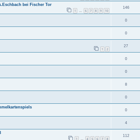
A.Eschbach bei Fischer Tor
146
1
6
7
8
9
10
…
0
0
27
1
2
0
0
8
0
mmelkartenspiels
0
4
8
112
1
4
5
6
7
8
…