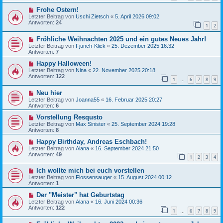
Frohe Ostern!
Letzter Beitrag von
Uschi Zietsch
«
5. April 2026 09:02
Antworten:
24
1
2
Fröhliche Weihnachten 2025 und ein gutes Neues Jahr!
Letzter Beitrag von
Fjunch-Klick
«
25. Dezember 2025 16:32
Antworten:
7
Happy Halloween!
Letzter Beitrag von
Nina
«
22. November 2025 20:18
Antworten:
122
1
6
7
8
9
…
Neu hier
Letzter Beitrag von
Joanna55
«
16. Februar 2025 20:27
Antworten:
6
Vorstellung Resqusto
Letzter Beitrag von
Max Sinister
«
25. September 2024 19:28
Antworten:
8
Happy Birthday, Andreas Eschbach!
Letzter Beitrag von
Alana
«
16. September 2024 21:50
Antworten:
49
1
2
3
4
Ich wollte mich bei euch vorstellen
Letzter Beitrag von
Flossensauger
«
15. August 2024 00:12
Antworten:
1
Der "Meister" hat Geburtstag
Letzter Beitrag von
Alana
«
16. Juni 2024 00:36
Antworten:
122
1
6
7
8
9
…