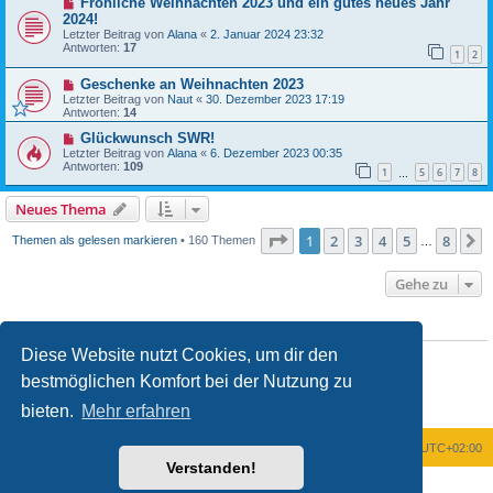
Fröhliche Weihnachten 2023 und ein gutes neues Jahr
2024!
Letzter Beitrag von
Alana
«
2. Januar 2024 23:32
Antworten:
17
1
2
Geschenke an Weihnachten 2023
Letzter Beitrag von
Naut
«
30. Dezember 2023 17:19
Antworten:
14
Glückwunsch SWR!
Letzter Beitrag von
Alana
«
6. Dezember 2023 00:35
Antworten:
109
1
5
6
7
8
…
Neues Thema
Seite
1
von
8
1
2
3
4
5
8
N
Themen als gelesen markieren
• 160 Themen
…
Gehe zu
BERECHTIGUNGEN IN DIESEM FORUM
Diese Website nutzt Cookies, um dir den
Du
darfst
neue Themen in diesem Forum erstellen.
Du
darfst
Antworten zu Themen in diesem Forum erstellen.
bestmöglichen Komfort bei der Nutzung zu
Du darfst deine Beiträge in diesem Forum
nicht
ändern.
Du darfst deine Beiträge in diesem Forum
nicht
löschen.
bieten.
Mehr erfahren
Du darfst
keine
Dateianhänge in diesem Forum erstellen.
Foren-Übersicht
Alle Zeiten sind
UTC+02:00
Verstanden!
Powered by
phpBB
® Forum Software © phpBB Limited