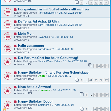
Antworten:
195
1
11
12
13
14
…
Hörspielmacher mit SciFi-Faible stellt sich vor
Letzter Beitrag von
PaxPlanetarem
«
26. Juli 2026 16:59
Antworten:
5
De Terra, Ad Astra, Et Ultra
Letzter Beitrag von
Sam Francisco
«
25. Juli 2026 19:40
Antworten:
4
Moin Moin
Letzter Beitrag von
CWoehli
«
23. Juli 2026 08:51
Antworten:
7
Hallo zusammen
Letzter Beitrag von
Xarddam
«
21. Juli 2026 06:08
Antworten:
7
Der Forums-Chef hat heute Geburtstag!
Letzter Beitrag von
Shock Wave Rider
«
15. Juni 2026 09:46
Antworten:
45
1
2
3
4
Happy Birthday - für alle Foristen-Geburtstage!
Letzter Beitrag von
Doop
«
13. Juni 2026 15:17
Antworten:
1002
1
64
65
66
67
…
Khaa hat die Antwort!
Letzter Beitrag von
Khaanara
«
18. Mai 2026 11:30
Antworten:
124
1
6
7
8
9
…
Happy Birthday, Doop!
Letzter Beitrag von
lapismont
«
7. April 2026 22:03
Antworten:
122
1
6
7
8
9
…