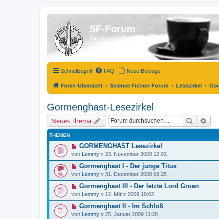
SF-Forum
Das Science-Fiction-Forum!
Schnellzugriff
FAQ
Neue Beiträge
Foren-Übersicht
Science Fiction-Forum
Lesezirkel
Gor
Gormenghast-Lesezirkel
Suche
Erw
Neues Thema
THEMEN
GORMENGHAST Lesezirkel
von
Lemmy
»
23. November 2008 12:03
Gormenghast I - Der junge Titus
von
Lemmy
»
31. Dezember 2008 09:25
Gormenghast III - Der letzte Lord Groan
von
Lemmy
»
12. März 2009 10:02
Gormenghast II - Im Schloß
von
Lemmy
»
25. Januar 2009 11:28