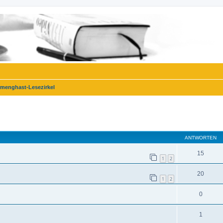
menghast-Lesezirkel
eiterte Suche
ANTWORTEN
15
1
2
20
1
2
0
1