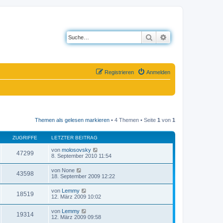
Suche
Erweiterte Suche
Registrieren
Anmelden
Themen als gelesen markieren
• 4 Themen • Seite
1
von
1
ZUGRIFFE
LETZTER BEITRAG
von
molosovsky
47299
8. September 2010 11:54
von
None
43598
18. September 2009 12:22
von
Lemmy
18519
12. März 2009 10:02
von
Lemmy
19314
12. März 2009 09:58