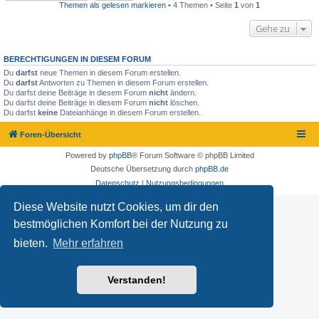
Themen als gelesen markieren
• 4 Themen • Seite
1
von
1
Gehe zu
BERECHTIGUNGEN IN DIESEM FORUM
Du
darfst
neue Themen in diesem Forum erstellen.
Du
darfst
Antworten zu Themen in diesem Forum erstellen.
Du darfst deine Beiträge in diesem Forum
nicht
ändern.
Du darfst deine Beiträge in diesem Forum
nicht
löschen.
Du darfst
keine
Dateianhänge in diesem Forum erstellen.
Foren-Übersicht
Powered by
phpBB
® Forum Software © phpBB Limited
Deutsche Übersetzung durch
phpBB.de
Datenschutz
|
Nutzungsbedingungen
Diese Website nutzt Cookies, um dir den
bestmöglichen Komfort bei der Nutzung zu
bieten.
Mehr erfahren
Verstanden!