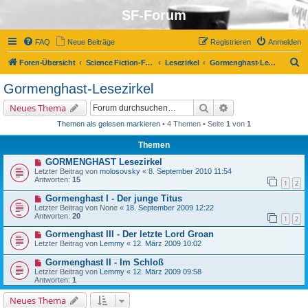
SF-Forum
FAQ
Neue Beiträge
Registrieren
Anmelden
S
Foren-Übersicht
Science Fiction-Forum
Lesezirkel
Gormenghast-Lesezirkel
u
Gormenghast-Lesezirkel
c
Suche
Erweiterte Suche
Neues Thema
h
Themen als gelesen markieren
• 4 Themen • Seite
1
von
1
e
Themen
GORMENGHAST Lesezirkel
Letzter Beitrag von
molosovsky
«
8. September 2010 11:54
Antworten:
15
1
2
Gormenghast I - Der junge Titus
Letzter Beitrag von
None
«
18. September 2009 12:22
Antworten:
20
1
2
Gormenghast III - Der letzte Lord Groan
Letzter Beitrag von
Lemmy
«
12. März 2009 10:02
Gormenghast II - Im Schloß
Letzter Beitrag von
Lemmy
«
12. März 2009 09:58
Antworten:
1
Neues Thema