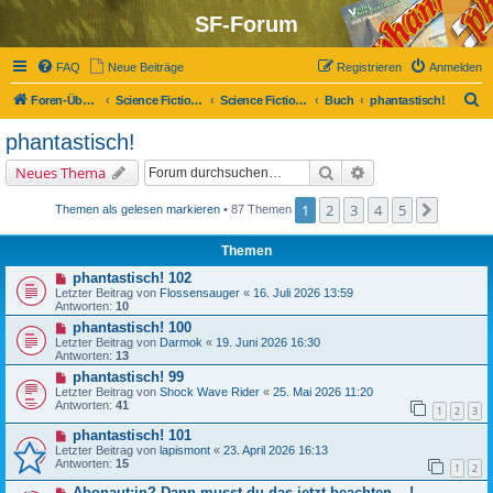
SF-Forum
FAQ
Neue Beiträge
Registrieren
Anmelden
S
Foren-Übersicht
Science Fiction-Forum
Science Fiction, Fantasy und Co.
Buch
phantastisch!
u
phantastisch!
c
Suche
Erweiterte Suche
Neues Thema
h
e
1
2
3
4
5
Nächst
Themen als gelesen markieren
• 87 Themen
Themen
phantastisch! 102
Letzter Beitrag von
Flossensauger
«
16. Juli 2026 13:59
Antworten:
10
phantastisch! 100
Letzter Beitrag von
Darmok
«
19. Juni 2026 16:30
Antworten:
13
phantastisch! 99
Letzter Beitrag von
Shock Wave Rider
«
25. Mai 2026 11:20
Antworten:
41
1
2
3
phantastisch! 101
Letzter Beitrag von
lapismont
«
23. April 2026 16:13
Antworten:
15
1
2
Abonaut:in? Dann musst du das jetzt beachten ...!