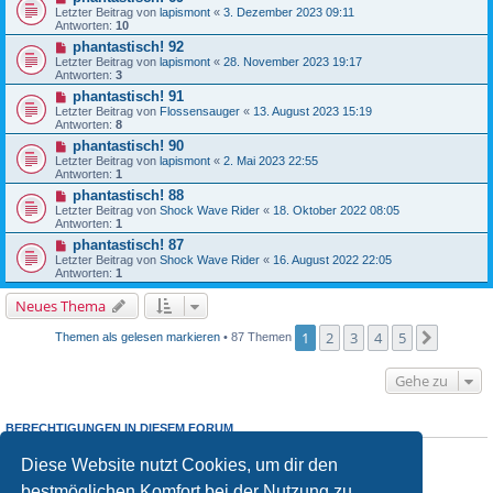
Letzter Beitrag von
lapismont
«
3. Dezember 2023 09:11
Antworten:
10
phantastisch! 92
Letzter Beitrag von
lapismont
«
28. November 2023 19:17
Antworten:
3
phantastisch! 91
Letzter Beitrag von
Flossensauger
«
13. August 2023 15:19
Antworten:
8
phantastisch! 90
Letzter Beitrag von
lapismont
«
2. Mai 2023 22:55
Antworten:
1
phantastisch! 88
Letzter Beitrag von
Shock Wave Rider
«
18. Oktober 2022 08:05
Antworten:
1
phantastisch! 87
Letzter Beitrag von
Shock Wave Rider
«
16. August 2022 22:05
Antworten:
1
Neues Thema
1
2
3
4
5
Nächst
Themen als gelesen markieren
• 87 Themen
Gehe zu
BERECHTIGUNGEN IN DIESEM FORUM
Du
darfst
neue Themen in diesem Forum erstellen.
Diese Website nutzt Cookies, um dir den
Du
darfst
Antworten zu Themen in diesem Forum erstellen.
Du darfst deine Beiträge in diesem Forum
nicht
ändern.
bestmöglichen Komfort bei der Nutzung zu