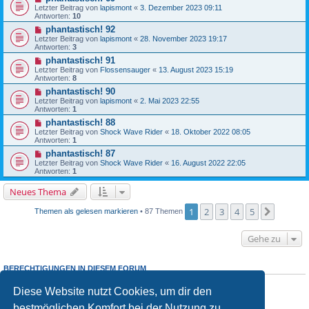
Letzter Beitrag von
lapismont
«
3. Dezember 2023 09:11
Antworten:
10
phantastisch! 92
Letzter Beitrag von
lapismont
«
28. November 2023 19:17
Antworten:
3
phantastisch! 91
Letzter Beitrag von
Flossensauger
«
13. August 2023 15:19
Antworten:
8
phantastisch! 90
Letzter Beitrag von
lapismont
«
2. Mai 2023 22:55
Antworten:
1
phantastisch! 88
Letzter Beitrag von
Shock Wave Rider
«
18. Oktober 2022 08:05
Antworten:
1
phantastisch! 87
Letzter Beitrag von
Shock Wave Rider
«
16. August 2022 22:05
Antworten:
1
Neues Thema
1
2
3
4
5
Nächst
Themen als gelesen markieren
• 87 Themen
Gehe zu
BERECHTIGUNGEN IN DIESEM FORUM
Du
darfst
neue Themen in diesem Forum erstellen.
Diese Website nutzt Cookies, um dir den
Du
darfst
Antworten zu Themen in diesem Forum erstellen.
Du darfst deine Beiträge in diesem Forum
nicht
ändern.
bestmöglichen Komfort bei der Nutzung zu