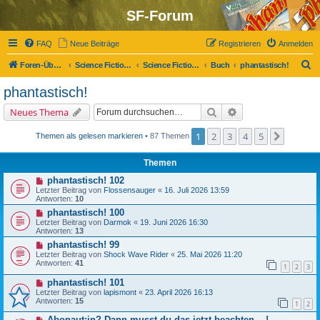
SF-Forum
FAQ
Neue Beiträge
Registrieren
Anmelden
S
Foren-Übersicht
Science Fiction-Forum
Science Fiction, Fantasy und Co.
Buch
phantastisch!
u
phantastisch!
c
Suche
Erweiterte Suche
Neues Thema
h
e
1
2
3
4
5
Nächst
Themen als gelesen markieren
• 87 Themen
Themen
phantastisch! 102
Letzter Beitrag von
Flossensauger
«
16. Juli 2026 13:59
Antworten:
10
phantastisch! 100
Letzter Beitrag von
Darmok
«
19. Juni 2026 16:30
Antworten:
13
phantastisch! 99
Letzter Beitrag von
Shock Wave Rider
«
25. Mai 2026 11:20
Antworten:
41
1
2
3
phantastisch! 101
Letzter Beitrag von
lapismont
«
23. April 2026 16:13
Antworten:
15
1
2
Abonaut:in? Dann musst du das jetzt beachten ...!