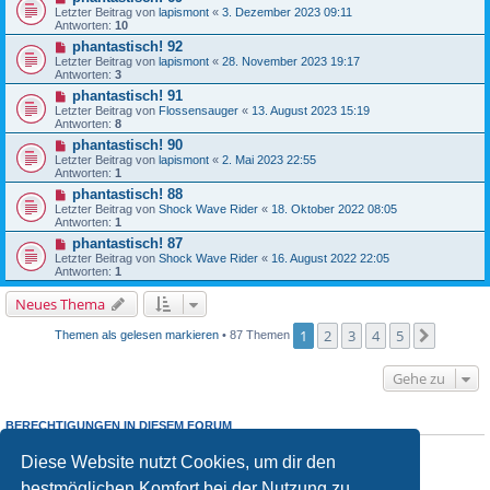
Letzter Beitrag von
lapismont
«
3. Dezember 2023 09:11
Antworten:
10
phantastisch! 92
Letzter Beitrag von
lapismont
«
28. November 2023 19:17
Antworten:
3
phantastisch! 91
Letzter Beitrag von
Flossensauger
«
13. August 2023 15:19
Antworten:
8
phantastisch! 90
Letzter Beitrag von
lapismont
«
2. Mai 2023 22:55
Antworten:
1
phantastisch! 88
Letzter Beitrag von
Shock Wave Rider
«
18. Oktober 2022 08:05
Antworten:
1
phantastisch! 87
Letzter Beitrag von
Shock Wave Rider
«
16. August 2022 22:05
Antworten:
1
Neues Thema
1
2
3
4
5
Nächst
Themen als gelesen markieren
• 87 Themen
Gehe zu
BERECHTIGUNGEN IN DIESEM FORUM
Du
darfst
neue Themen in diesem Forum erstellen.
Diese Website nutzt Cookies, um dir den
Du
darfst
Antworten zu Themen in diesem Forum erstellen.
Du darfst deine Beiträge in diesem Forum
nicht
ändern.
bestmöglichen Komfort bei der Nutzung zu