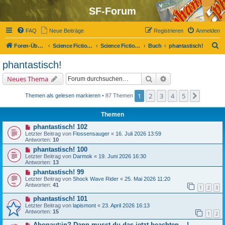
SF-Forum
FAQ
Neue Beiträge
Registrieren
Anmelden
S
Foren-Übersicht
Science Fiction-Forum
Science Fiction, Fantasy und Co.
Buch
phantastisch!
u
phantastisch!
c
Suche
Erweiterte Suche
Neues Thema
h
e
1
2
3
4
5
Nächst
Themen als gelesen markieren
• 87 Themen
Themen
phantastisch! 102
Letzter Beitrag von
Flossensauger
«
16. Juli 2026 13:59
Antworten:
10
phantastisch! 100
Letzter Beitrag von
Darmok
«
19. Juni 2026 16:30
Antworten:
13
phantastisch! 99
Letzter Beitrag von
Shock Wave Rider
«
25. Mai 2026 11:20
Antworten:
41
1
2
3
phantastisch! 101
Letzter Beitrag von
lapismont
«
23. April 2026 16:13
Antworten:
15
1
2
Abonaut:in? Dann musst du das jetzt beachten ...!