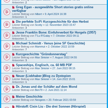
Antworten:
2
Greg Egan - ausgewählte Short stories gratis online
verfügbar
Letzter Beitrag von
hilbert
«
9. April 2024 16:38
Antworten:
1
Die perfekte SciFi Kurzgeschichte für den Herbst
Letzter Beitrag von
Scotty
«
12. November 2023 15:47
Antworten:
3
Jesse Franklin Bone: Einfuhrverbot für Horgels (1957)
Letzter Beitrag von
T'Lu R'Galay
«
7. Oktober 2022 09:11
Antworten:
1
Michael Schmidt - Venus (eine SF Geschichte)
Letzter Beitrag von
Mammut
«
2. Oktober 2022 10:59
Antworten:
7
Kurzgeschichte "Gründonnerstag"
Letzter Beitrag von
Max Sinister
«
7. August 2022 04:55
Antworten:
3
Spaceships, Englisch, ca. 60 MB PDF
Letzter Beitrag von
Max Sinister
«
27. Juni 2022 08:15
Antworten:
1
Neuer (Liebhaber-)Blog zu Dystopien
Letzter Beitrag von
Max Sinister
«
14. Juni 2022 15:01
Antworten:
1
Dr. Jonas und der Schäfer auf dem Mond
Letzter Beitrag von
Ben79
«
2. Juni 2021 11:14
Meine Geschichte
Letzter Beitrag von
Neogees
«
20. Februar 2021 03:59
Hörstoff: Cixin Liu - Die drei Sonnen (Hörspiel)