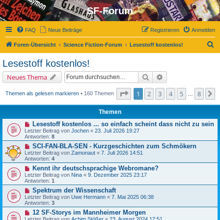
SF-Forum
FAQ
Neue Beiträge
Registrieren
Anmelden
S
Foren-Übersicht
Science Fiction-Forum
Lesestoff kostenlos!
u
Lesestoff kostenlos!
c
Suche
Erweiterte Suche
Neues Thema
h
e
Seite
1
von
8
1
2
3
4
5
8
N
Themen als gelesen markieren
• 160 Themen
…
Themen
Lesestoff kostenlos ... so einfach scheint dass nicht zu sein
Letzter Beitrag von
Jochen
«
23. Juli 2026 19:27
Antworten:
8
SCI-FAN-BLA-SEN - Kurzgeschichten zum Schmökern
Letzter Beitrag von
Zamonaut
«
7. Juli 2026 14:51
Antworten:
4
Kennt ihr deutschsprachige Webromane?
Letzter Beitrag von
Nina
«
9. Dezember 2025 23:17
Antworten:
1
Spektrum der Wissenschaft
Letzter Beitrag von
Uwe Hermann
«
7. Mai 2025 06:38
Antworten:
3
12 SF-Storys im Mannheimer Morgen
Letzter Beitrag von
Achim Stößer
«
23. August 2024 17:51