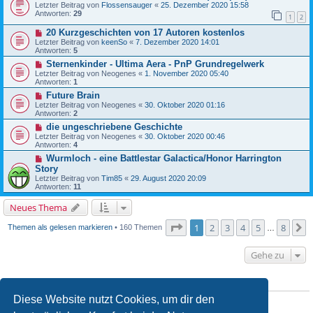
Letzter Beitrag von
Flossensauger
«
25. Dezember 2020 15:58
Antworten:
29
1
2
20 Kurzgeschichten von 17 Autoren kostenlos
Letzter Beitrag von
keenSo
«
7. Dezember 2020 14:01
Antworten:
5
Sternenkinder - Ultima Aera - PnP Grundregelwerk
Letzter Beitrag von
Neogenes
«
1. November 2020 05:40
Antworten:
1
Future Brain
Letzter Beitrag von
Neogenes
«
30. Oktober 2020 01:16
Antworten:
2
die ungeschriebene Geschichte
Letzter Beitrag von
Neogenes
«
30. Oktober 2020 00:46
Antworten:
4
Wurmloch - eine Battlestar Galactica/Honor Harrington
Story
Letzter Beitrag von
Tim85
«
29. August 2020 20:09
Antworten:
11
Neues Thema
Seite
1
von
8
1
2
3
4
5
8
N
Themen als gelesen markieren
• 160 Themen
…
Gehe zu
BERECHTIGUNGEN IN DIESEM FORUM
Diese Website nutzt Cookies, um dir den
Du
darfst
neue Themen in diesem Forum erstellen.
Du
darfst
Antworten zu Themen in diesem Forum erstellen.