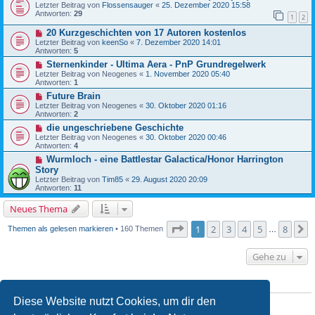
Letzter Beitrag von
Flossensauger
«
25. Dezember 2020 15:58
Antworten:
29
1
2
20 Kurzgeschichten von 17 Autoren kostenlos
Letzter Beitrag von
keenSo
«
7. Dezember 2020 14:01
Antworten:
5
Sternenkinder - Ultima Aera - PnP Grundregelwerk
Letzter Beitrag von
Neogenes
«
1. November 2020 05:40
Antworten:
1
Future Brain
Letzter Beitrag von
Neogenes
«
30. Oktober 2020 01:16
Antworten:
2
die ungeschriebene Geschichte
Letzter Beitrag von
Neogenes
«
30. Oktober 2020 00:46
Antworten:
4
Wurmloch - eine Battlestar Galactica/Honor Harrington
Story
Letzter Beitrag von
Tim85
«
29. August 2020 20:09
Antworten:
11
Neues Thema
Seite
1
von
8
1
2
3
4
5
8
N
Themen als gelesen markieren
• 160 Themen
…
Gehe zu
BERECHTIGUNGEN IN DIESEM FORUM
Diese Website nutzt Cookies, um dir den
Du
darfst
neue Themen in diesem Forum erstellen.
Du
darfst
Antworten zu Themen in diesem Forum erstellen.