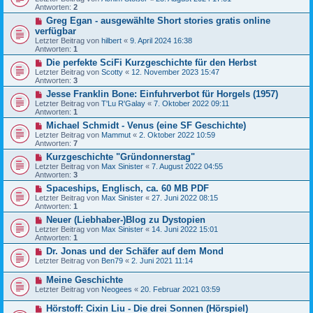
Antworten:
2
Greg Egan - ausgewählte Short stories gratis online
verfügbar
Letzter Beitrag von
hilbert
«
9. April 2024 16:38
Antworten:
1
Die perfekte SciFi Kurzgeschichte für den Herbst
Letzter Beitrag von
Scotty
«
12. November 2023 15:47
Antworten:
3
Jesse Franklin Bone: Einfuhrverbot für Horgels (1957)
Letzter Beitrag von
T'Lu R'Galay
«
7. Oktober 2022 09:11
Antworten:
1
Michael Schmidt - Venus (eine SF Geschichte)
Letzter Beitrag von
Mammut
«
2. Oktober 2022 10:59
Antworten:
7
Kurzgeschichte "Gründonnerstag"
Letzter Beitrag von
Max Sinister
«
7. August 2022 04:55
Antworten:
3
Spaceships, Englisch, ca. 60 MB PDF
Letzter Beitrag von
Max Sinister
«
27. Juni 2022 08:15
Antworten:
1
Neuer (Liebhaber-)Blog zu Dystopien
Letzter Beitrag von
Max Sinister
«
14. Juni 2022 15:01
Antworten:
1
Dr. Jonas und der Schäfer auf dem Mond
Letzter Beitrag von
Ben79
«
2. Juni 2021 11:14
Meine Geschichte
Letzter Beitrag von
Neogees
«
20. Februar 2021 03:59
Hörstoff: Cixin Liu - Die drei Sonnen (Hörspiel)