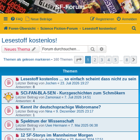
SF-Forum
FAQ
Neue Beiträge
Registrieren
Anmelden
S
Foren-Übersicht
Science Fiction-Forum
Lesestoff kostenlos!
u
Lesestoff kostenlos!
c
Suche
Erweiterte Suche
Neues Thema
h
e
Seite
1
von
8
1
2
3
4
5
8
N
Themen als gelesen markieren
• 160 Themen
…
Themen
Lesestoff kostenlos ... so einfach scheint dass nicht zu sein
Letzter Beitrag von
Jochen
«
23. Juli 2026 19:27
Antworten:
8
SCI-FAN-BLA-SEN - Kurzgeschichten zum Schmökern
Letzter Beitrag von
Zamonaut
«
7. Juli 2026 14:51
Antworten:
4
Kennt ihr deutschsprachige Webromane?
Letzter Beitrag von
Nina
«
9. Dezember 2025 23:17
Antworten:
1
Spektrum der Wissenschaft
Letzter Beitrag von
Uwe Hermann
«
7. Mai 2025 06:38
Antworten:
3
12 SF-Storys im Mannheimer Morgen
Letzter Beitrag von
Achim Stößer
«
23. August 2024 17:51