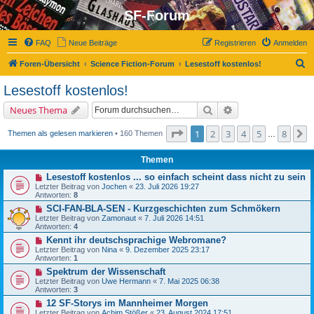
SF-Forum
FAQ
Neue Beiträge
Registrieren
Anmelden
S
Foren-Übersicht
Science Fiction-Forum
Lesestoff kostenlos!
u
Lesestoff kostenlos!
c
Suche
Erweiterte Suche
Neues Thema
h
e
Seite
1
von
8
1
2
3
4
5
8
N
Themen als gelesen markieren
• 160 Themen
…
Themen
Lesestoff kostenlos ... so einfach scheint dass nicht zu sein
Letzter Beitrag von
Jochen
«
23. Juli 2026 19:27
Antworten:
8
SCI-FAN-BLA-SEN - Kurzgeschichten zum Schmökern
Letzter Beitrag von
Zamonaut
«
7. Juli 2026 14:51
Antworten:
4
Kennt ihr deutschsprachige Webromane?
Letzter Beitrag von
Nina
«
9. Dezember 2025 23:17
Antworten:
1
Spektrum der Wissenschaft
Letzter Beitrag von
Uwe Hermann
«
7. Mai 2025 06:38
Antworten:
3
12 SF-Storys im Mannheimer Morgen
Letzter Beitrag von
Achim Stößer
«
23. August 2024 17:51