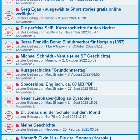
Antworten:
2
Greg Egan - ausgewählte Short stories gratis online
verfügbar
Letzter Beitrag von
hilbert
«
9. April 2024 16:38
Antworten:
1
Die perfekte SciFi Kurzgeschichte für den Herbst
Letzter Beitrag von
Scotty
«
12. November 2023 15:47
Antworten:
3
Jesse Franklin Bone: Einfuhrverbot für Horgels (1957)
Letzter Beitrag von
T'Lu R'Galay
«
7. Oktober 2022 09:11
Antworten:
1
Michael Schmidt - Venus (eine SF Geschichte)
Letzter Beitrag von
Mammut
«
2. Oktober 2022 10:59
Antworten:
7
Kurzgeschichte "Gründonnerstag"
Letzter Beitrag von
Max Sinister
«
7. August 2022 04:55
Antworten:
3
Spaceships, Englisch, ca. 60 MB PDF
Letzter Beitrag von
Max Sinister
«
27. Juni 2022 08:15
Antworten:
1
Neuer (Liebhaber-)Blog zu Dystopien
Letzter Beitrag von
Max Sinister
«
14. Juni 2022 15:01
Antworten:
1
Dr. Jonas und der Schäfer auf dem Mond
Letzter Beitrag von
Ben79
«
2. Juni 2021 11:14
Meine Geschichte
Letzter Beitrag von
Neogees
«
20. Februar 2021 03:59
Hörstoff: Cixin Liu - Die drei Sonnen (Hörspiel)