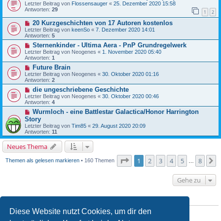
Letzter Beitrag von
Flossensauger
«
25. Dezember 2020 15:58
Antworten:
29
1
2
20 Kurzgeschichten von 17 Autoren kostenlos
Letzter Beitrag von
keenSo
«
7. Dezember 2020 14:01
Antworten:
5
Sternenkinder - Ultima Aera - PnP Grundregelwerk
Letzter Beitrag von
Neogenes
«
1. November 2020 05:40
Antworten:
1
Future Brain
Letzter Beitrag von
Neogenes
«
30. Oktober 2020 01:16
Antworten:
2
die ungeschriebene Geschichte
Letzter Beitrag von
Neogenes
«
30. Oktober 2020 00:46
Antworten:
4
Wurmloch - eine Battlestar Galactica/Honor Harrington
Story
Letzter Beitrag von
Tim85
«
29. August 2020 20:09
Antworten:
11
Neues Thema
Seite
1
von
8
1
2
3
4
5
8
N
Themen als gelesen markieren
• 160 Themen
…
Gehe zu
BERECHTIGUNGEN IN DIESEM FORUM
Diese Website nutzt Cookies, um dir den
Du
darfst
neue Themen in diesem Forum erstellen.
Du
darfst
Antworten zu Themen in diesem Forum erstellen.