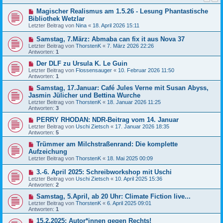
Magischer Realismus am 1.5.26 - Lesung Phantastische
Bibliothek Wetzlar
Letzter Beitrag von
Nina
«
18. April 2026 15:11
Samstag, 7.März: Abmaba can fix it aus Nova 37
Letzter Beitrag von
ThorstenK
«
7. März 2026 22:26
Antworten:
1
Der DLF zu Ursula K. Le Guin
Letzter Beitrag von
Flossensauger
«
10. Februar 2026 11:50
Antworten:
1
Samstag, 17.Januar: Café Jules Verne mit Susan Abyss,
Jasmin Jülicher und Bettina Wurche
Letzter Beitrag von
ThorstenK
«
18. Januar 2026 11:25
Antworten:
3
PERRY RHODAN: NDR-Beitrag vom 14. Januar
Letzter Beitrag von
Uschi Zietsch
«
17. Januar 2026 18:35
Antworten:
5
Trümmer am Milchstraßenrand: Die komplette
Aufzeichung
Letzter Beitrag von
ThorstenK
«
18. Mai 2025 00:09
3.-6. April 2025: Schreibworkshop mit Uschi
Letzter Beitrag von
Uschi Zietsch
«
10. April 2025 15:36
Antworten:
2
Samstag, 5.April, ab 20 Uhr: Climate Fiction live...
Letzter Beitrag von
ThorstenK
«
6. April 2025 09:01
Antworten:
1
15.2.2025: Autor*innen gegen Rechts!