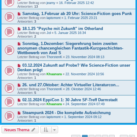
Letzter Beitrag von
jeamy
«
16. Februar 2025 12:42
Antworten:
13
Samstag, 1.Februar ab 20 Uhr: Science-Fiction goes Punk
Letzter Beitrag von
lapismont
«
1. Februar 2025 23:21
Antworten:
3
18.1.25 "Psyche mit Zukunft" im Otherland
Letzter Beitrag von
Jol
«
5. Januar 2025 16:34
Antworten:
2
Sonntag, 1.Dezember: Siegerehrung beim zweiten
anonymen chancengleichen Fantastik-Kurzgeschichten-
Wettbewerb von Axel S
Letzter Beitrag von
ThorstenK
«
23. November 2024 08:13
03.12.2024 Zukunft auf Probe? Wie Science-Fiction unser
Denken prägt
Letzter Beitrag von
Khaanara
«
22. November 2024 10:56
Antworten:
1
26. und 27.Oktober: Achter Virtueller Literaturcon...
Letzter Beitrag von
ThorstenK
«
28. Oktober 2024 12:46
Antworten:
5
02.11.2024 EppiCon 1: 30 Jahre SF-Treff Darmstadt
Letzter Beitrag von
Khaanara
«
24. September 2024 07:49
Steampunk 2024 - Die komplette Aufzeichnung
Letzter Beitrag von
lapismont
«
1. September 2024 09:12
Antworten:
1
Neues Thema