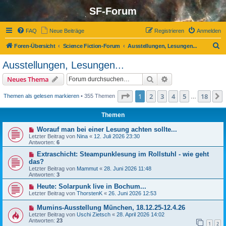
SF-Forum
FAQ
Neue Beiträge
Registrieren
Anmelden
S
Foren-Übersicht
Science Fiction-Forum
Ausstellungen, Lesungen...
u
Ausstellungen, Lesungen...
c
Suche
Erweiterte Suche
Neues Thema
h
e
Seite
1
von
18
1
2
3
4
5
18
Themen als gelesen markieren
• 355 Themen
…
Themen
Worauf man bei einer Lesung achten sollte...
Letzter Beitrag von
Nina
«
12. Juli 2026 23:30
Antworten:
6
Extraschicht: Steampunklesung im Rollstuhl - wie geht
das?
Letzter Beitrag von
Mammut
«
28. Juni 2026 11:48
Antworten:
3
Heute: Solarpunk live in Bochum...
Letzter Beitrag von
ThorstenK
«
26. Juni 2026 12:53
Mumins-Ausstellung München, 18.12.25-12.4.26
Letzter Beitrag von
Uschi Zietsch
«
28. April 2026 14:02
Antworten:
23
1
2