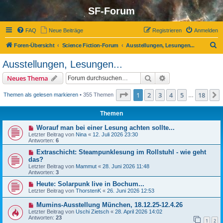
SF-Forum
FAQ
Neue Beiträge
Registrieren
Anmelden
S
Foren-Übersicht
Science Fiction-Forum
Ausstellungen, Lesungen...
u
Ausstellungen, Lesungen...
c
Suche
Erweiterte Suche
Neues Thema
h
e
Seite
1
von
18
1
2
3
4
5
18
Themen als gelesen markieren
• 355 Themen
…
Themen
Worauf man bei einer Lesung achten sollte...
Letzter Beitrag von
Nina
«
12. Juli 2026 23:30
Antworten:
6
Extraschicht: Steampunklesung im Rollstuhl - wie geht
das?
Letzter Beitrag von
Mammut
«
28. Juni 2026 11:48
Antworten:
3
Heute: Solarpunk live in Bochum...
Letzter Beitrag von
ThorstenK
«
26. Juni 2026 12:53
Mumins-Ausstellung München, 18.12.25-12.4.26
Letzter Beitrag von
Uschi Zietsch
«
28. April 2026 14:02
Antworten:
23
1
2