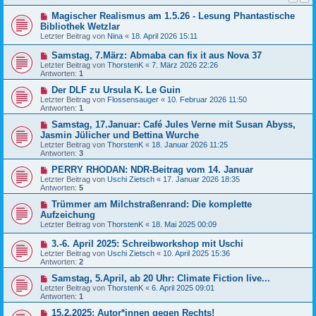
Magischer Realismus am 1.5.26 - Lesung Phantastische
Bibliothek Wetzlar
Letzter Beitrag von
Nina
«
18. April 2026 15:11
Samstag, 7.März: Abmaba can fix it aus Nova 37
Letzter Beitrag von
ThorstenK
«
7. März 2026 22:26
Antworten:
1
Der DLF zu Ursula K. Le Guin
Letzter Beitrag von
Flossensauger
«
10. Februar 2026 11:50
Antworten:
1
Samstag, 17.Januar: Café Jules Verne mit Susan Abyss,
Jasmin Jülicher und Bettina Wurche
Letzter Beitrag von
ThorstenK
«
18. Januar 2026 11:25
Antworten:
3
PERRY RHODAN: NDR-Beitrag vom 14. Januar
Letzter Beitrag von
Uschi Zietsch
«
17. Januar 2026 18:35
Antworten:
5
Trümmer am Milchstraßenrand: Die komplette
Aufzeichung
Letzter Beitrag von
ThorstenK
«
18. Mai 2025 00:09
3.-6. April 2025: Schreibworkshop mit Uschi
Letzter Beitrag von
Uschi Zietsch
«
10. April 2025 15:36
Antworten:
2
Samstag, 5.April, ab 20 Uhr: Climate Fiction live...
Letzter Beitrag von
ThorstenK
«
6. April 2025 09:01
Antworten:
1
15.2.2025: Autor*innen gegen Rechts!