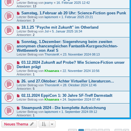
Letzter Beitrag von
jeamy
«
16. Februar 2025 12:42
Antworten:
13
Samstag, 1.Februar ab 20 Uhr: Science-Fiction goes Punk
Letzter Beitrag von
lapismont
«
1. Februar 2025 23:21
Antworten:
3
18.1.25 "Psyche mit Zukunft" im Otherland
Letzter Beitrag von
Jol
«
5. Januar 2025 16:34
Antworten:
2
Sonntag, 1.Dezember: Siegerehrung beim zweiten
anonymen chancengleichen Fantastik-Kurzgeschichten-
Wettbewerb von Axel S
Letzter Beitrag von
ThorstenK
«
23. November 2024 08:13
03.12.2024 Zukunft auf Probe? Wie Science-Fiction unser
Denken prägt
Letzter Beitrag von
Khaanara
«
22. November 2024 10:56
Antworten:
1
26. und 27.Oktober: Achter Virtueller Literaturcon...
Letzter Beitrag von
ThorstenK
«
28. Oktober 2024 12:46
Antworten:
5
02.11.2024 EppiCon 1: 30 Jahre SF-Treff Darmstadt
Letzter Beitrag von
Khaanara
«
24. September 2024 07:49
Steampunk 2024 - Die komplette Aufzeichnung
Letzter Beitrag von
lapismont
«
1. September 2024 09:12
Antworten:
1
Neues Thema