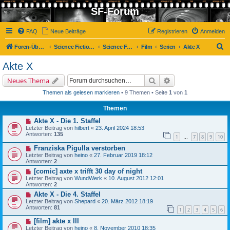
SF-Forum
FAQ
Neue Beiträge
Registrieren
Anmelden
S
Foren-Übersicht
Science Fiction-Forum
Science Fiction, Fantasy und Co.
Film
Serien
Akte X
u
Akte X
c
Suche
Erweiterte Suche
Neues Thema
h
Themen als gelesen markieren
• 9 Themen • Seite
1
von
1
e
Themen
Akte X - Die 1. Staffel
Letzter Beitrag von
hilbert
«
23. April 2024 18:53
Antworten:
135
1
7
8
9
10
…
Franziska Pigulla verstorben
Letzter Beitrag von
heino
«
27. Februar 2019 18:12
Antworten:
2
[comic] axte x trifft 30 day of night
Letzter Beitrag von
WundWerk
«
10. August 2012 12:01
Antworten:
2
Akte X - Die 4. Staffel
Letzter Beitrag von
Shepard
«
20. März 2012 18:19
Antworten:
81
1
2
3
4
5
6
[film] akte x III
Letzter Beitrag von
heino
«
8. November 2010 18:35