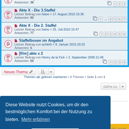
Antworten:
36
1
2
3
Akte X - Die 3.Staffel
Letzter Beitrag von
heino
«
17. August 2010 15:36
Antworten:
92
1
4
5
6
7
…
Akte X - Die 2. Staffel
Letzter Beitrag von
heino
«
25. Juli 2010 15:47
Antworten:
77
1
2
3
4
5
6
Staffelboxen im Angebot
Letzter Beitrag von
achimh
«
9. Januar 2010 20:22
Antworten:
5
[film] akte x 2
Letzter Beitrag von
Henry de la Fick
«
2. September 2008 21:48
Antworten:
55
1
2
3
4
Neues Thema
Themen als gelesen markieren
• 9 Themen • Seite
1
von
1
Gehe zu
BERECHTIGUNGEN IN DIESEM FORUM
Diese Website nutzt Cookies, um dir den
Du darfst
keine
neuen Themen in diesem Forum erstellen.
Du darfst
keine
Antworten zu Themen in diesem Forum erstellen.
bestmöglichen Komfort bei der Nutzung zu
Du darfst deine Beiträge in diesem Forum
nicht
ändern.
Du darfst deine Beiträge in diesem Forum
nicht
löschen.
bieten.
Mehr erfahren
Du darfst
keine
Dateianhänge in diesem Forum erstellen.