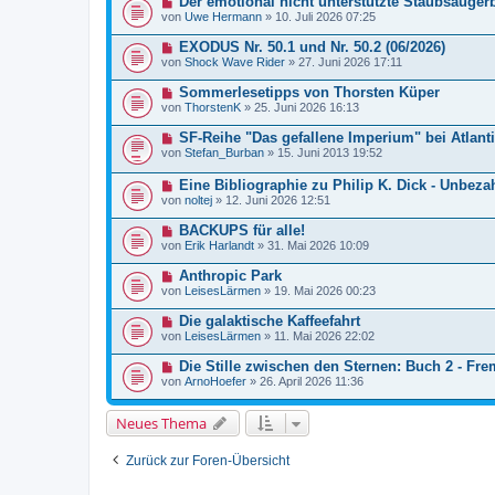
Der emotional nicht unterstützte Staubsaugerb
von
Uwe Hermann
»
10. Juli 2026 07:25
EXODUS Nr. 50.1 und Nr. 50.2 (06/2026)
von
Shock Wave Rider
»
27. Juni 2026 17:11
Sommerlesetipps von Thorsten Küper
von
ThorstenK
»
25. Juni 2026 16:13
SF-Reihe "Das gefallene Imperium" bei Atlant
von
Stefan_Burban
»
15. Juni 2013 19:52
Eine Bibliographie zu Philip K. Dick - Unbezah
von
noltej
»
12. Juni 2026 12:51
BACKUPS für alle!
von
Erik Harlandt
»
31. Mai 2026 10:09
Anthropic Park
von
LeisesLärmen
»
19. Mai 2026 00:23
Die galaktische Kaffeefahrt
von
LeisesLärmen
»
11. Mai 2026 22:02
Die Stille zwischen den Sternen: Buch 2 - Fr
von
ArnoHoefer
»
26. April 2026 11:36
Neues Thema
Zurück zur Foren-Übersicht