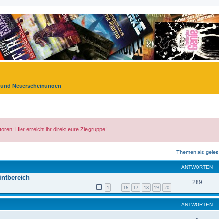
und Neuerscheinungen
n: Hier erreicht ihr direkt eure Zielgruppe!
eiterte Suche
Themen als geles
ANTWORTEN
ntbereich
289
1
16
17
18
19
20
…
ANTWORTEN