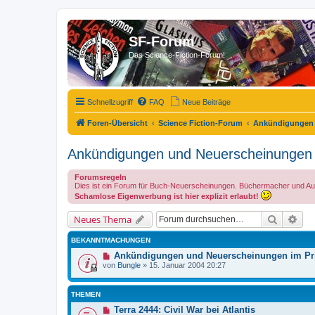
SF-Forum
Das Science-Fiction-Forum!
Schnellzugriff
FAQ
Neue Beiträge
Foren-Übersicht
Science Fiction-Forum
Ankündigungen 
Ankündigungen und Neuerscheinungen
Forumsregeln
Dies ist ein Forum für Buch-Neuerscheinungen. Büchermacher und Autore
Schamlose Eigenwerbung ist hier explizit erlaubt!
Suche
Erw
Neues Thema
BEKANNTMACHUNGEN
Ankündigungen und Neuerscheinungen im Pri
von
Bungle
»
15. Januar 2004 20:27
THEMEN
Terra 2444: Civil War bei Atlantis