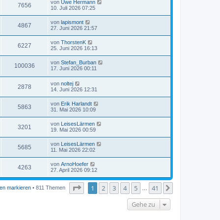
von
Uwe Hermann
7656
10. Juli 2026 07:25
von
lapismont
4867
27. Juni 2026 21:57
von
ThorstenK
6227
25. Juni 2026 16:13
von
Stefan_Burban
100036
17. Juni 2026 00:11
von
noltej
2878
14. Juni 2026 12:31
von
Erik Harlandt
5863
31. Mai 2026 10:09
von
LeisesLärmen
3201
19. Mai 2026 00:59
von
LeisesLärmen
5685
11. Mai 2026 22:02
von
ArnoHoefer
4263
27. April 2026 09:12
Seite
1
von
41
1
2
3
4
5
41
Nächste
en markieren
• 811 Themen
…
Gehe zu