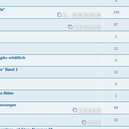
9
kt"
193
1
9
10
11
12
13
…
87
1
2
3
4
5
6
2
12
gik« erhältlich
0
ne" Band 1
10
0
oz-Akten
1
heinungen
69
1
2
3
4
5
43
1
2
3