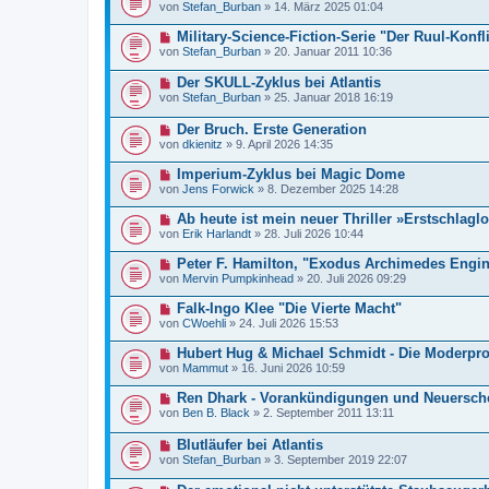
von
Stefan_Burban
»
14. März 2025 01:04
Military-Science-Fiction-Serie "Der Ruul-Konfli
von
Stefan_Burban
»
20. Januar 2011 10:36
Der SKULL-Zyklus bei Atlantis
von
Stefan_Burban
»
25. Januar 2018 16:19
Der Bruch. Erste Generation
von
dkienitz
»
9. April 2026 14:35
Imperium-Zyklus bei Magic Dome
von
Jens Forwick
»
8. Dezember 2025 14:28
Ab heute ist mein neuer Thriller »Erstschlaglo
von
Erik Harlandt
»
28. Juli 2026 10:44
Peter F. Hamilton, "Exodus Archimedes Engi
von
Mervin Pumpkinhead
»
20. Juli 2026 09:29
Falk-Ingo Klee "Die Vierte Macht"
von
CWoehli
»
24. Juli 2026 15:53
Hubert Hug & Michael Schmidt - Die Moderpr
von
Mammut
»
16. Juni 2026 10:59
Ren Dhark - Vorankündigungen und Neuersc
von
Ben B. Black
»
2. September 2011 13:11
Blutläufer bei Atlantis
von
Stefan_Burban
»
3. September 2019 22:07