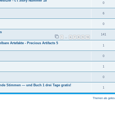
esitzer - c't Story Nummer 18
0
6
0
is
141
1
6
7
8
9
10
…
lbare Artefakte - Precious Artifacts 5
1
0
1
0
emde Stimmen — und Buch 1 drei Tage gratis!
1
Themen als geles