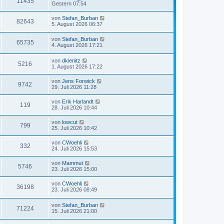
11435
Gestern 07:54
von
Stefan_Burban
82643
5. August 2026 06:37
von
Stefan_Burban
65735
4. August 2026 17:21
von
dkienitz
5216
1. August 2026 17:22
von
Jens Forwick
9742
29. Juli 2026 11:28
von
Erik Harlandt
119
28. Juli 2026 10:44
von
lowcut
799
25. Juli 2026 10:42
von
CWoehli
332
24. Juli 2026 15:53
von
Mammut
5746
23. Juli 2026 15:00
von
CWoehli
36198
23. Juli 2026 08:49
von
Stefan_Burban
71224
15. Juli 2026 21:00