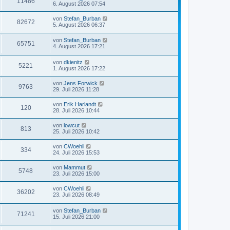
11486
6. August 2026 07:54
von
Stefan_Burban
82672
5. August 2026 06:37
von
Stefan_Burban
65751
4. August 2026 17:21
von
dkienitz
5221
1. August 2026 17:22
von
Jens Forwick
9763
29. Juli 2026 11:28
von
Erik Harlandt
120
28. Juli 2026 10:44
von
lowcut
813
25. Juli 2026 10:42
von
CWoehli
334
24. Juli 2026 15:53
von
Mammut
5748
23. Juli 2026 15:00
von
CWoehli
36202
23. Juli 2026 08:49
von
Stefan_Burban
71241
15. Juli 2026 21:00