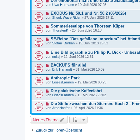
Der emotional nicht unterstützte Staubsaugerb
von
Uwe Hermann
»
10. Juli 2026 07:25
EXODUS Nr. 50.1 und Nr. 50.2 (06/2026)
von
Shock Wave Rider
»
27. Juni 2026 17:11
Sommerlesetipps von Thorsten Küper
von
ThorstenK
»
25. Juni 2026 16:13
SF-Reihe "Das gefallene Imperium" bei Atlant
von
Stefan_Burban
»
15. Juni 2013 19:52
Eine Bibliographie zu Philip K. Dick - Unbezah
von
noltej
»
12. Juni 2026 12:51
BACKUPS für alle!
von
Erik Harlandt
»
31. Mai 2026 10:09
Anthropic Park
von
LeisesLärmen
»
19. Mai 2026 00:23
Die galaktische Kaffeefahrt
von
LeisesLärmen
»
11. Mai 2026 22:02
Die Stille zwischen den Sternen: Buch 2 - Fr
von
ArnoHoefer
»
26. April 2026 11:36
Neues Thema
Zurück zur Foren-Übersicht