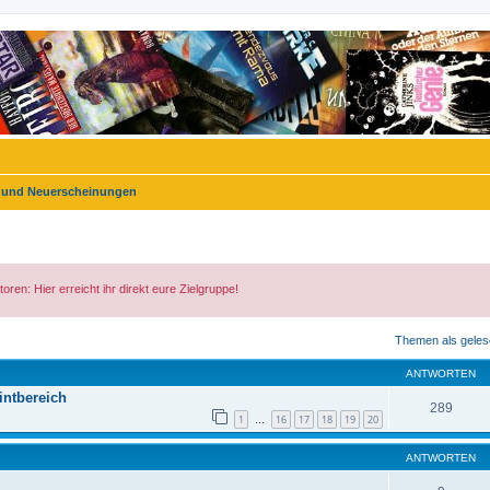
und Neuerscheinungen
n: Hier erreicht ihr direkt eure Zielgruppe!
eiterte Suche
Themen als geles
ANTWORTEN
ntbereich
289
1
16
17
18
19
20
…
ANTWORTEN