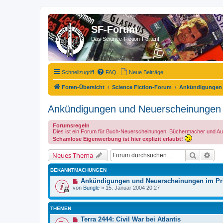
SF-Forum
Das Science-Fiction-Forum!
Schnellzugriff
FAQ
Neue Beiträge
Foren-Übersicht
Science Fiction-Forum
Ankündigungen 
Ankündigungen und Neuerscheinungen
Forumsregeln
Dies ist ein Forum für Buch-Neuerscheinungen. Büchermacher und Autore
Schamlose Eigenwerbung ist hier explizit erlaubt!
Suche
Erw
Neues Thema
BEKANNTMACHUNGEN
Ankündigungen und Neuerscheinungen im Pri
von
Bungle
»
15. Januar 2004 20:27
THEMEN
Terra 2444: Civil War bei Atlantis