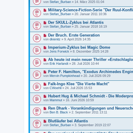
von
Stefan_Burban
»
14. März 2025 01:04
Military-Science-Fiction-Serie "Der Ruul-Konfli
von
Stefan_Burban
»
20. Januar 2011 10:36
Der SKULL-Zyklus bei Atlantis
von
Stefan_Burban
»
25. Januar 2018 16:19
Der Bruch. Erste Generation
von
dkienitz
»
9. April 2026 14:35
Imperium-Zyklus bei Magic Dome
von
Jens Forwick
»
8. Dezember 2025 14:28
Ab heute ist mein neuer Thriller »Erstschlaglo
von
Erik Harlandt
»
28. Juli 2026 10:44
Peter F. Hamilton, "Exodus Archimedes Engi
von
Mervin Pumpkinhead
»
20. Juli 2026 09:29
Falk-Ingo Klee "Die Vierte Macht"
von
CWoehli
»
24. Juli 2026 15:53
Hubert Hug & Michael Schmidt - Die Moderpr
von
Mammut
»
16. Juni 2026 10:59
Ren Dhark - Vorankündigungen und Neuersc
von
Ben B. Black
»
2. September 2011 13:11
Blutläufer bei Atlantis
von
Stefan_Burban
»
3. September 2019 22:07