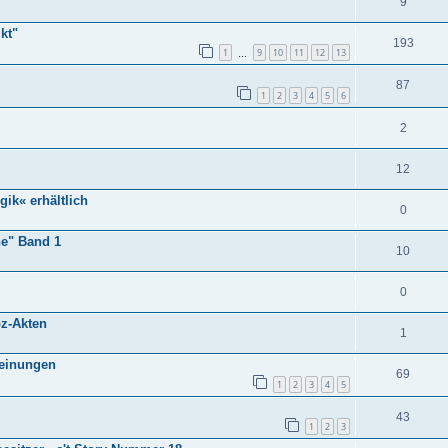
9
kt"
193
1
9
10
11
12
13
…
87
1
2
3
4
5
6
2
12
gik« erhältlich
0
ne" Band 1
10
0
oz-Akten
1
heinungen
69
1
2
3
4
5
43
1
2
3