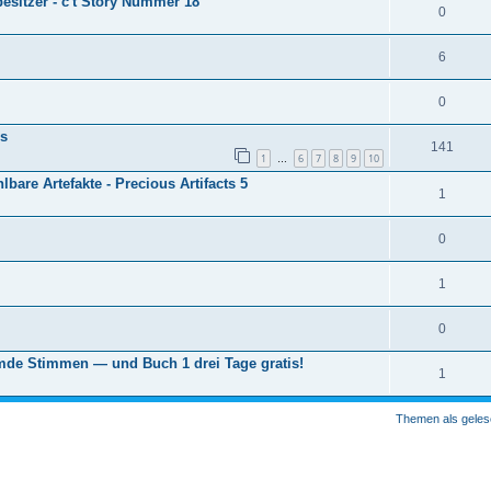
esitzer - c't Story Nummer 18
0
6
0
is
141
1
6
7
8
9
10
…
lbare Artefakte - Precious Artifacts 5
1
0
1
0
emde Stimmen — und Buch 1 drei Tage gratis!
1
Themen als geles