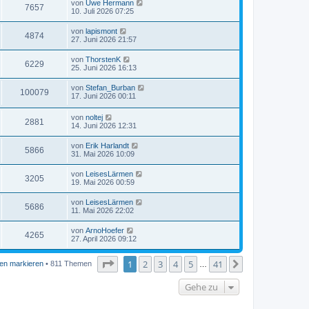
von
Uwe Hermann
7657
10. Juli 2026 07:25
von
lapismont
4874
27. Juni 2026 21:57
von
ThorstenK
6229
25. Juni 2026 16:13
von
Stefan_Burban
100079
17. Juni 2026 00:11
von
noltej
2881
14. Juni 2026 12:31
von
Erik Harlandt
5866
31. Mai 2026 10:09
von
LeisesLärmen
3205
19. Mai 2026 00:59
von
LeisesLärmen
5686
11. Mai 2026 22:02
von
ArnoHoefer
4265
27. April 2026 09:12
Seite
1
von
41
1
2
3
4
5
41
Nächste
en markieren
• 811 Themen
…
Gehe zu