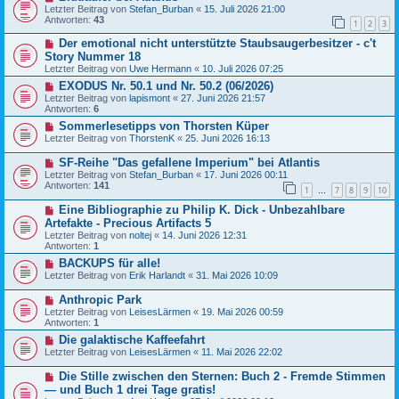
Letzter Beitrag von
Stefan_Burban
«
15. Juli 2026 21:00
Antworten:
43
1
2
3
Der emotional nicht unterstützte Staubsaugerbesitzer - c't
Story Nummer 18
Letzter Beitrag von
Uwe Hermann
«
10. Juli 2026 07:25
EXODUS Nr. 50.1 und Nr. 50.2 (06/2026)
Letzter Beitrag von
lapismont
«
27. Juni 2026 21:57
Antworten:
6
Sommerlesetipps von Thorsten Küper
Letzter Beitrag von
ThorstenK
«
25. Juni 2026 16:13
SF-Reihe "Das gefallene Imperium" bei Atlantis
Letzter Beitrag von
Stefan_Burban
«
17. Juni 2026 00:11
Antworten:
141
1
7
8
9
10
…
Eine Bibliographie zu Philip K. Dick - Unbezahlbare
Artefakte - Precious Artifacts 5
Letzter Beitrag von
noltej
«
14. Juni 2026 12:31
Antworten:
1
BACKUPS für alle!
Letzter Beitrag von
Erik Harlandt
«
31. Mai 2026 10:09
Anthropic Park
Letzter Beitrag von
LeisesLärmen
«
19. Mai 2026 00:59
Antworten:
1
Die galaktische Kaffeefahrt
Letzter Beitrag von
LeisesLärmen
«
11. Mai 2026 22:02
Die Stille zwischen den Sternen: Buch 2 - Fremde Stimmen
— und Buch 1 drei Tage gratis!