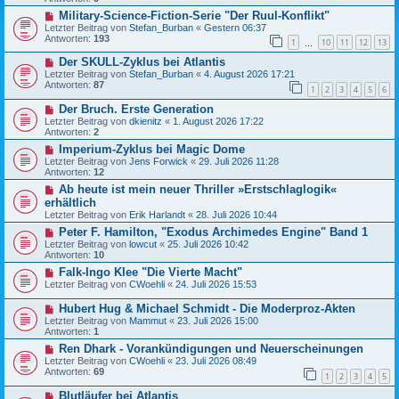
Military-Science-Fiction-Serie "Der Ruul-Konflikt"
Letzter Beitrag von
Stefan_Burban
«
Gestern 06:37
Antworten:
193
1
10
11
12
13
…
Der SKULL-Zyklus bei Atlantis
Letzter Beitrag von
Stefan_Burban
«
4. August 2026 17:21
Antworten:
87
1
2
3
4
5
6
Der Bruch. Erste Generation
Letzter Beitrag von
dkienitz
«
1. August 2026 17:22
Antworten:
2
Imperium-Zyklus bei Magic Dome
Letzter Beitrag von
Jens Forwick
«
29. Juli 2026 11:28
Antworten:
12
Ab heute ist mein neuer Thriller »Erstschlaglogik«
erhältlich
Letzter Beitrag von
Erik Harlandt
«
28. Juli 2026 10:44
Peter F. Hamilton, "Exodus Archimedes Engine" Band 1
Letzter Beitrag von
lowcut
«
25. Juli 2026 10:42
Antworten:
10
Falk-Ingo Klee "Die Vierte Macht"
Letzter Beitrag von
CWoehli
«
24. Juli 2026 15:53
Hubert Hug & Michael Schmidt - Die Moderproz-Akten
Letzter Beitrag von
Mammut
«
23. Juli 2026 15:00
Antworten:
1
Ren Dhark - Vorankündigungen und Neuerscheinungen
Letzter Beitrag von
CWoehli
«
23. Juli 2026 08:49
Antworten:
69
1
2
3
4
5
Blutläufer bei Atlantis