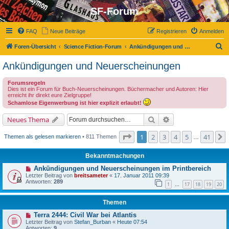
SF-Forum
FAQ
Neue Beiträge
Registrieren
Anmelden
S
Foren-Übersicht
Science Fiction-Forum
Ankündigungen und Neuerscheinungen
u
Ankündigungen und Neuerscheinungen
c
Forumsregeln
h
Dies ist ein Forum für Buch-Neuerscheinungen. Büchermacher und Autoren: Hier
erreicht ihr direkt eure Zielgruppe!
e
Schamlose Eigenwerbung ist hier explizit erlaubt!
Suche
Erweiterte Suche
Neues Thema
Seite
1
von
41
1
2
3
4
5
41
Themen als gelesen markieren
• 811 Themen
…
Bekanntmachungen
Ankündigungen und Neuerscheinungen im Printbereich
Letzter Beitrag von
breitsameter
«
17. Januar 2011 09:39
Antworten:
289
1
17
18
19
20
…
Themen
Terra 2444: Civil War bei Atlantis
Letzter Beitrag von
Stefan_Burban
«
Heute 07:54
Antworten:
9