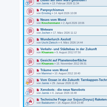
Leben auf dem Mars gefunden?
von
Jannis
»
13. Februar 2026 11:34
Panpsychismus
von
Ernsting
»
14. April 2026 10:08
Neues vom Mond
von
Knochenmann
»
2. April 2026 18:06
Wetware
von
Jochen
»
17. März 2026 11:12
Wunderlurch Axolotl
von
Uschi Zietsch
»
4. März 2026 14:44
Verkehr- und Städtebau in der Zukunft
von
Khaanara
»
9. August 2012 07:50
Gesicht auf Planetenoberfläche
von
Khaanara
»
15. November 2012 09:31
Träume vom Mond
von
Mammut
»
10. August 2012 18:40
Vom Ozean in die Zukunft: Tarnkappen-Techn
von
Jannis
»
29. Januar 2026 11:45
Xenobots - die neue Nanobots
von
Jannis
»
4. Januar 2026 16:48
Technische Frage zur Sojus-(Soyuz) Raketen
von
Badabumm
»
18. August 2019 23:48