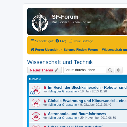
SF-Forum
Das Science-Fiction-Forum!
Schnellzugriff
FAQ
Neue Beiträge
Foren-Übersicht
Science Fiction-Forum
Wissenschaft un
Wissenschaft und Technik
Suche
Erw
Neues Thema
THEMEN
Im Reich der Blechkameraden - Roboter sin
von
Ming der Grausame
»
18. Juni 2013 11:28
Globale Erwärmung und Klimawandel – ein
von
Ming der Grausame
»
9. Oktober 2013 20:40
Astronomie- und Raumfahrtnews
von
Ming der Grausame
»
29. November 2012 06:30