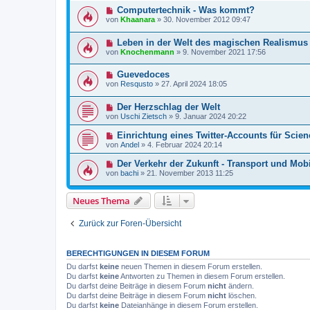
Computertechnik - Was kommt?
von
Khaanara
»
30. November 2012 09:47
Leben in der Welt des magischen Realismus
von
Knochenmann
»
9. November 2021 17:56
Guevedoces
von
Resqusto
»
27. April 2024 18:05
Der Herzschlag der Welt
von
Uschi Zietsch
»
9. Januar 2024 20:22
Einrichtung eines Twitter-Accounts für Scien
von
Andel
»
4. Februar 2024 20:14
Der Verkehr der Zukunft - Transport und Mobi
von
bachi
»
21. November 2013 11:25
Neues Thema
Zurück zur Foren-Übersicht
BERECHTIGUNGEN IN DIESEM FORUM
Du darfst
keine
neuen Themen in diesem Forum erstellen.
Du darfst
keine
Antworten zu Themen in diesem Forum erstellen.
Du darfst deine Beiträge in diesem Forum
nicht
ändern.
Du darfst deine Beiträge in diesem Forum
nicht
löschen.
Du darfst
keine
Dateianhänge in diesem Forum erstellen.