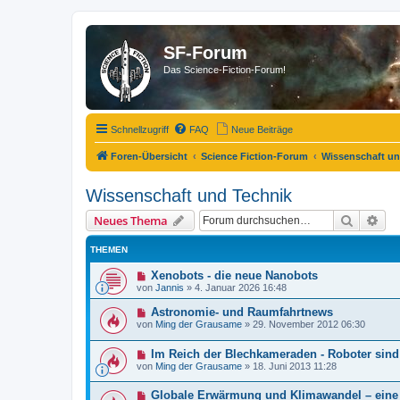
SF-Forum
Das Science-Fiction-Forum!
Schnellzugriff
FAQ
Neue Beiträge
Foren-Übersicht
Science Fiction-Forum
Wissenschaft un
Wissenschaft und Technik
Suche
Erw
Neues Thema
THEMEN
Xenobots - die neue Nanobots
von
Jannis
»
4. Januar 2026 16:48
Astronomie- und Raumfahrtnews
von
Ming der Grausame
»
29. November 2012 06:30
Im Reich der Blechkameraden - Roboter sin
von
Ming der Grausame
»
18. Juni 2013 11:28
Globale Erwärmung und Klimawandel – ein