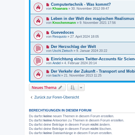
Computertechnik - Was kommt?
von
Khaanara
»
30. November 2012 09:47
Leben in der Welt des magischen Realismus
von
Knochenmann
»
9. November 2021 17:56
Guevedoces
von
Resqusto
»
27. April 2024 18:05
Der Herzschlag der Welt
von
Uschi Zietsch
»
9. Januar 2024 20:22
Einrichtung eines Twitter-Accounts für Scien
von
Andel
»
4. Februar 2024 20:14
Der Verkehr der Zukunft - Transport und Mobi
von
bachi
»
21. November 2013 11:25
Neues Thema
Zurück zur Foren-Übersicht
BERECHTIGUNGEN IN DIESEM FORUM
Du darfst
keine
neuen Themen in diesem Forum erstellen.
Du darfst
keine
Antworten zu Themen in diesem Forum erstellen.
Du darfst deine Beiträge in diesem Forum
nicht
ändern.
Du darfst deine Beiträge in diesem Forum
nicht
löschen.
Du darfst
keine
Dateianhänge in diesem Forum erstellen.