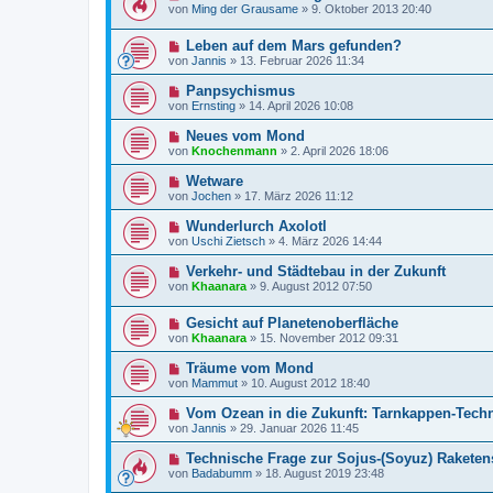
von
Ming der Grausame
»
9. Oktober 2013 20:40
Leben auf dem Mars gefunden?
von
Jannis
»
13. Februar 2026 11:34
Panpsychismus
von
Ernsting
»
14. April 2026 10:08
Neues vom Mond
von
Knochenmann
»
2. April 2026 18:06
Wetware
von
Jochen
»
17. März 2026 11:12
Wunderlurch Axolotl
von
Uschi Zietsch
»
4. März 2026 14:44
Verkehr- und Städtebau in der Zukunft
von
Khaanara
»
9. August 2012 07:50
Gesicht auf Planetenoberfläche
von
Khaanara
»
15. November 2012 09:31
Träume vom Mond
von
Mammut
»
10. August 2012 18:40
Vom Ozean in die Zukunft: Tarnkappen-Techn
von
Jannis
»
29. Januar 2026 11:45
Technische Frage zur Sojus-(Soyuz) Raketen
von
Badabumm
»
18. August 2019 23:48