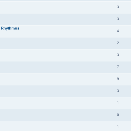
3
3
en Rhythmus
4
2
3
7
9
3
1
0
1