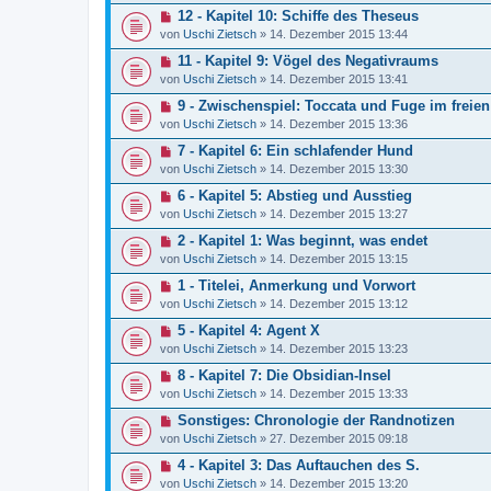
12 - Kapitel 10: Schiffe des Theseus
von
Uschi Zietsch
»
14. Dezember 2015 13:44
11 - Kapitel 9: Vögel des Negativraums
von
Uschi Zietsch
»
14. Dezember 2015 13:41
9 - Zwischenspiel: Toccata und Fuge im frei
von
Uschi Zietsch
»
14. Dezember 2015 13:36
7 - Kapitel 6: Ein schlafender Hund
von
Uschi Zietsch
»
14. Dezember 2015 13:30
6 - Kapitel 5: Abstieg und Ausstieg
von
Uschi Zietsch
»
14. Dezember 2015 13:27
2 - Kapitel 1: Was beginnt, was endet
von
Uschi Zietsch
»
14. Dezember 2015 13:15
1 - Titelei, Anmerkung und Vorwort
von
Uschi Zietsch
»
14. Dezember 2015 13:12
5 - Kapitel 4: Agent X
von
Uschi Zietsch
»
14. Dezember 2015 13:23
8 - Kapitel 7: Die Obsidian-Insel
von
Uschi Zietsch
»
14. Dezember 2015 13:33
Sonstiges: Chronologie der Randnotizen
von
Uschi Zietsch
»
27. Dezember 2015 09:18
4 - Kapitel 3: Das Auftauchen des S.
von
Uschi Zietsch
»
14. Dezember 2015 13:20