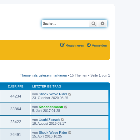
Suche
Erweiterte Suche
Registrieren
Anmelden
Themen als gelesen markieren
• 15 Themen • Seite
1
von
1
ZUGRIFFE
LETZTER BEITRAG
von
Shock Wave Rider
44234
23. Oktober 2020 08:25
von
Knochenmann
33864
5. Juni 2017 01:28
von
Uschi Zietsch
23422
19. August 2016 09:17
von
Shock Wave Rider
26491
15. April 2016 10:25