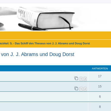
ezirkel: S. - Das Schiff des Theseus von J. J. Abrams und Doug Dorst
s von J. J. Abrams und Doug Dorst
eiterte Suche
ANTWORTEN
17
1
2
15
1
2
6
8