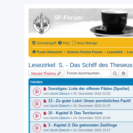
SF-Forum
Das Science-Fiction-Forum!
Schnellzugriff
FAQ
Neue Beiträge
Foren-Übersicht
Science Fiction-Forum
Lesezirkel
Les
Lesezirkel: S. - Das Schiff des Theseu
Suche
Erw
Neues Thema
THEMEN
Sonstiges: Liste der offenen Fäden (Spoiler)
von
Uschi Zietsch
»
29. Dezember 2015 22:02
13 - Zu guter Letzt: Unser persönliches Fazit!
von
Uschi Zietsch
»
15. Dezember 2015 21:47
10 - Kapitel 8: Das Territorium
von
Uschi Zietsch
»
14. Dezember 2015 13:40
3 - Kapitel 2: Die getrennten Zwillinge
von
Uschi Zietsch
»
14. Dezember 2015 13:17