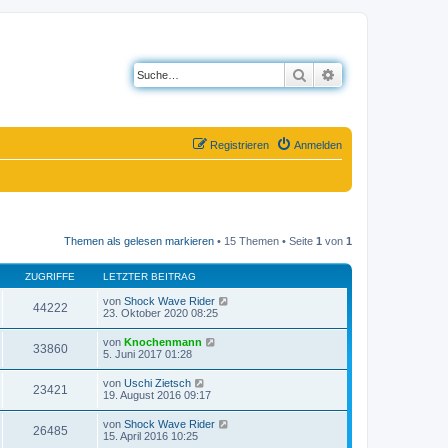
Suche
Erweiterte Suche
Registrieren
Anmelden
Themen als gelesen markieren
• 15 Themen • Seite
1
von
1
ZUGRIFFE
LETZTER BEITRAG
von
Shock Wave Rider
44222
23. Oktober 2020 08:25
von
Knochenmann
33860
5. Juni 2017 01:28
von
Uschi Zietsch
23421
19. August 2016 09:17
von
Shock Wave Rider
26485
15. April 2016 10:25