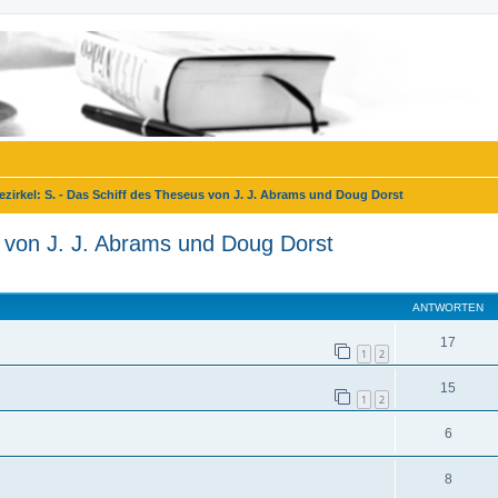
ezirkel: S. - Das Schiff des Theseus von J. J. Abrams und Doug Dorst
s von J. J. Abrams und Doug Dorst
eiterte Suche
ANTWORTEN
17
1
2
15
1
2
6
8