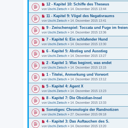
12 - Kapitel 10: Schiffe des Theseus
von
Uschi Zietsch
»
14. Dezember 2015 13:44
11 - Kapitel 9: Vögel des Negativraums
von
Uschi Zietsch
»
14. Dezember 2015 13:41
9 - Zwischenspiel: Toccata und Fuge im frei
von
Uschi Zietsch
»
14. Dezember 2015 13:36
7 - Kapitel 6: Ein schlafender Hund
von
Uschi Zietsch
»
14. Dezember 2015 13:30
6 - Kapitel 5: Abstieg und Ausstieg
von
Uschi Zietsch
»
14. Dezember 2015 13:27
2 - Kapitel 1: Was beginnt, was endet
von
Uschi Zietsch
»
14. Dezember 2015 13:15
1 - Titelei, Anmerkung und Vorwort
von
Uschi Zietsch
»
14. Dezember 2015 13:12
5 - Kapitel 4: Agent X
von
Uschi Zietsch
»
14. Dezember 2015 13:23
8 - Kapitel 7: Die Obsidian-Insel
von
Uschi Zietsch
»
14. Dezember 2015 13:33
Sonstiges: Chronologie der Randnotizen
von
Uschi Zietsch
»
27. Dezember 2015 09:18
4 - Kapitel 3: Das Auftauchen des S.
von
Uschi Zietsch
»
14. Dezember 2015 13:20