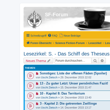
SF-Forum
Das Science-Fiction-Forum!
Schnellzugriff
FAQ
Neue Beiträge
Foren-Übersicht
Science Fiction-Forum
Lesezirkel
Les
Lesezirkel: S. - Das Schiff des Theseu
Suche
Erw
Neues Thema
THEMEN
Sonstiges: Liste der offenen Fäden (Spoiler)
von
Uschi Zietsch
»
29. Dezember 2015 22:02
13 - Zu guter Letzt: Unser persönliches Fazit!
von
Uschi Zietsch
»
15. Dezember 2015 21:47
10 - Kapitel 8: Das Territorium
von
Uschi Zietsch
»
14. Dezember 2015 13:40
3 - Kapitel 2: Die getrennten Zwillinge
von
Uschi Zietsch
»
14. Dezember 2015 13:17