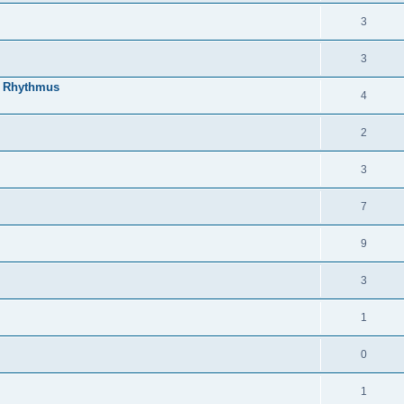
3
3
en Rhythmus
4
2
3
7
9
3
1
0
1