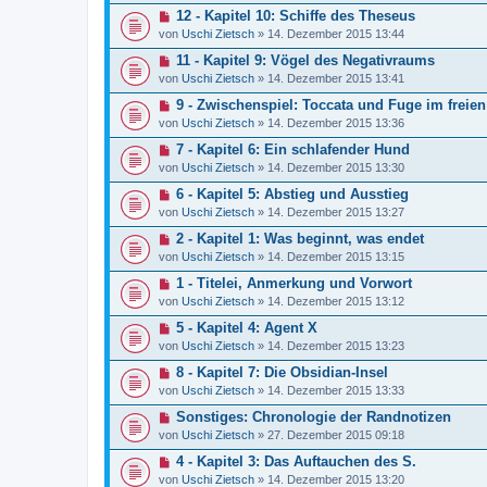
12 - Kapitel 10: Schiffe des Theseus
von
Uschi Zietsch
»
14. Dezember 2015 13:44
11 - Kapitel 9: Vögel des Negativraums
von
Uschi Zietsch
»
14. Dezember 2015 13:41
9 - Zwischenspiel: Toccata und Fuge im frei
von
Uschi Zietsch
»
14. Dezember 2015 13:36
7 - Kapitel 6: Ein schlafender Hund
von
Uschi Zietsch
»
14. Dezember 2015 13:30
6 - Kapitel 5: Abstieg und Ausstieg
von
Uschi Zietsch
»
14. Dezember 2015 13:27
2 - Kapitel 1: Was beginnt, was endet
von
Uschi Zietsch
»
14. Dezember 2015 13:15
1 - Titelei, Anmerkung und Vorwort
von
Uschi Zietsch
»
14. Dezember 2015 13:12
5 - Kapitel 4: Agent X
von
Uschi Zietsch
»
14. Dezember 2015 13:23
8 - Kapitel 7: Die Obsidian-Insel
von
Uschi Zietsch
»
14. Dezember 2015 13:33
Sonstiges: Chronologie der Randnotizen
von
Uschi Zietsch
»
27. Dezember 2015 09:18
4 - Kapitel 3: Das Auftauchen des S.
von
Uschi Zietsch
»
14. Dezember 2015 13:20