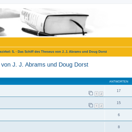
ezirkel: S. - Das Schiff des Theseus von J. J. Abrams und Doug Dorst
s von J. J. Abrams und Doug Dorst
eiterte Suche
ANTWORTEN
17
1
2
15
1
2
6
8