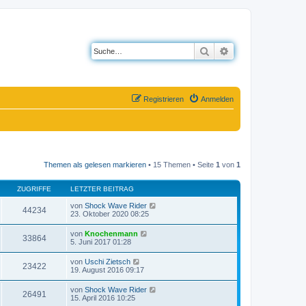
Suche
Erweiterte Suche
Registrieren
Anmelden
Themen als gelesen markieren
• 15 Themen • Seite
1
von
1
ZUGRIFFE
LETZTER BEITRAG
von
Shock Wave Rider
44234
23. Oktober 2020 08:25
von
Knochenmann
33864
5. Juni 2017 01:28
von
Uschi Zietsch
23422
19. August 2016 09:17
von
Shock Wave Rider
26491
15. April 2016 10:25