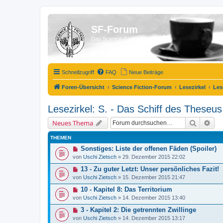
SF-Forum
Das Science-Fiction-Forum!
Schnellzugriff
FAQ
Neue Beiträge
Foren-Übersicht
Science Fiction-Forum
Lesezirkel
Les
Lesezirkel: S. - Das Schiff des Theseu
Suche
Erw
Neues Thema
THEMEN
Sonstiges: Liste der offenen Fäden (Spoiler)
von
Uschi Zietsch
»
29. Dezember 2015 22:02
13 - Zu guter Letzt: Unser persönliches Fazit!
von
Uschi Zietsch
»
15. Dezember 2015 21:47
10 - Kapitel 8: Das Territorium
von
Uschi Zietsch
»
14. Dezember 2015 13:40
3 - Kapitel 2: Die getrennten Zwillinge
von
Uschi Zietsch
»
14. Dezember 2015 13:17