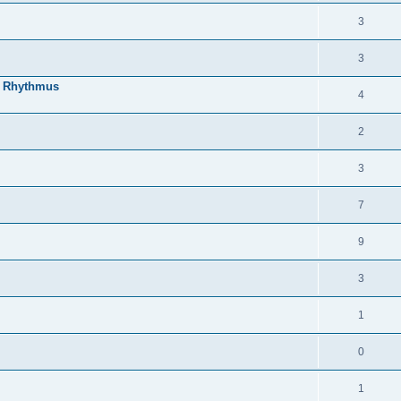
3
3
en Rhythmus
4
2
3
7
9
3
1
0
1