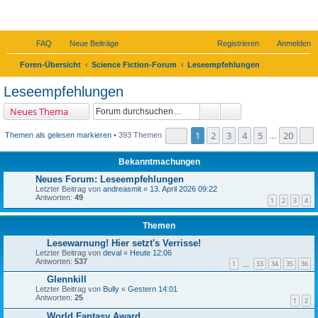
SF-Forum
FAQ
Neue Beiträge
Registrieren
Anmelden
S
Foren-Übersicht
Science Fiction-Forum
Leseempfehlungen
u
Leseempfehlungen
c
Suche
Erweiterte Suche
Neues Thema
h
e
Seite
1
von
20
1
2
3
4
5
20
Themen als gelesen markieren
• 393 Themen
…
Bekanntmachungen
Neues Forum: Leseempfehlungen
Letzter Beitrag von
andreasmit
«
13. April 2026 09:22
Antworten:
49
1
2
3
4
Themen
Lesewarnung! Hier setzt's Verrisse!
Letzter Beitrag von
deval
«
Heute 12:06
Antworten:
537
1
33
34
35
36
…
Glennkill
Letzter Beitrag von
Bully
«
Gestern 14:01
Antworten:
25
1
2
World Fantasy Award