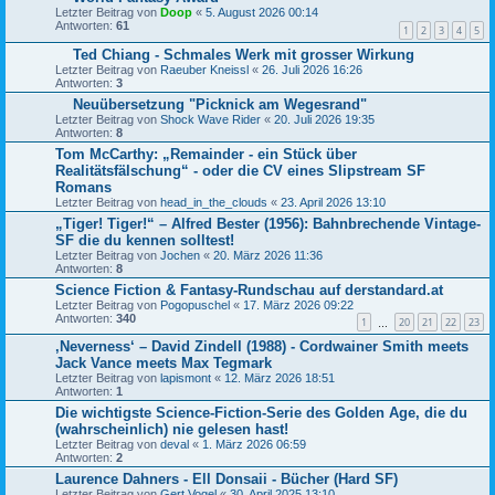
Letzter Beitrag von
Doop
«
5. August 2026 00:14
Antworten:
61
1
2
3
4
5
Ted Chiang - Schmales Werk mit grosser Wirkung
Letzter Beitrag von
Raeuber Kneissl
«
26. Juli 2026 16:26
Antworten:
3
Neuübersetzung "Picknick am Wegesrand"
Letzter Beitrag von
Shock Wave Rider
«
20. Juli 2026 19:35
Antworten:
8
Tom McCarthy: „Remainder - ein Stück über
Realitätsfälschung“ - oder die CV eines Slipstream SF
Romans
Letzter Beitrag von
head_in_the_clouds
«
23. April 2026 13:10
„Tiger! Tiger!“ – Alfred Bester (1956): Bahnbrechende Vintage-
SF die du kennen solltest!
Letzter Beitrag von
Jochen
«
20. März 2026 11:36
Antworten:
8
Science Fiction & Fantasy-Rundschau auf derstandard.at
Letzter Beitrag von
Pogopuschel
«
17. März 2026 09:22
Antworten:
340
1
20
21
22
23
…
‚Neverness‘ – David Zindell (1988) - Cordwainer Smith meets
Jack Vance meets Max Tegmark
Letzter Beitrag von
lapismont
«
12. März 2026 18:51
Antworten:
1
Die wichtigste Science-Fiction-Serie des Golden Age, die du
(wahrscheinlich) nie gelesen hast!
Letzter Beitrag von
deval
«
1. März 2026 06:59
Antworten:
2
Laurence Dahners - Ell Donsaii - Bücher (Hard SF)
Letzter Beitrag von
Gert Vogel
«
30. April 2025 13:10