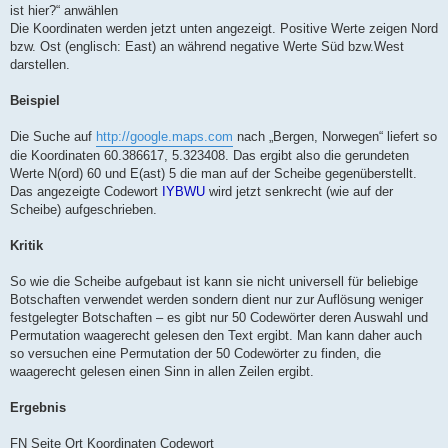
ist hier?“ anwählen
Die Koordinaten werden jetzt unten angezeigt. Positive Werte zeigen Nord
bzw. Ost (englisch: East) an während negative Werte Süd bzw.West
darstellen.
Beispiel
Die Suche auf
http://google.maps.com
nach „Bergen, Norwegen“ liefert so
die Koordinaten 60.386617, 5.323408. Das ergibt also die gerundeten
Werte N(ord) 60 und E(ast) 5 die man auf der Scheibe gegenüberstellt.
Das angezeigte Codewort
IYBWU
wird jetzt senkrecht (wie auf der
Scheibe) aufgeschrieben.
Kritik
So wie die Scheibe aufgebaut ist kann sie nicht universell für beliebige
Botschaften verwendet werden sondern dient nur zur Auflösung weniger
festgelegter Botschaften – es gibt nur 50 Codewörter deren Auswahl und
Permutation waagerecht gelesen den Text ergibt. Man kann daher auch
so versuchen eine Permutation der 50 Codewörter zu finden, die
waagerecht gelesen einen Sinn in allen Zeilen ergibt.
Ergebnis
FN Seite Ort Koordinaten Codewort