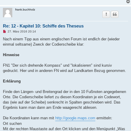
frank.buchholz
Re: 12 - Kapitel 10: Schiffe des Theseus
U
27. März 2016 20:14
n
g
Nach einem Tipp aus einem englischen Forum ist endlich der (wieder
e
einmal seltsame) Zweck der Codierscheibe klar:
l
e
s
Hinweise
e
n
e
FN1 "Der sich drehende Kompass" und "lokalisieren" sind kursiv
r
B
gedruckt. Hier und in anderen FN wird auf Landkarten Bezug genommen.
e
i
t
Erklärung
r
a
g
Finde den Längen- und Breitengrad der in den 10 Fußnoten angegebenen
Orte. Die Codierscheibe liefert zu diesen Koordinaten je ein Codewort,
das (wie auf der Scheibe) senkrecht in Spalten geschrieben wird. Das
Ergebnis kann man dann am Ende waagerecht ablesen.
Die Koordinaten kann man mit
http://google.maps.com
ermitteln:
Ort suchen
Mit der rechten Maustaste auf den Ort klicken und den Menüpunkt „Was