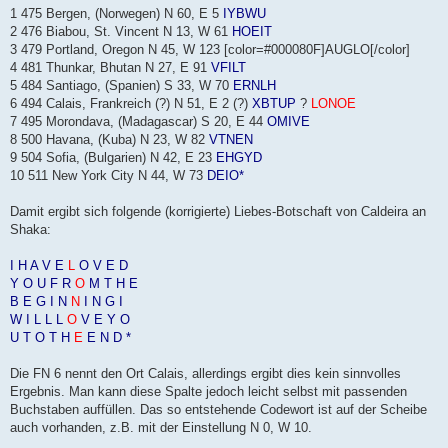
1 475 Bergen, (Norwegen) N 60, E 5
IYBWU
2 476 Biabou, St. Vincent N 13, W 61
HOEIT
3 479 Portland, Oregon N 45, W 123 [color=#000080F]AUGLO[/color]
4 481 Thunkar, Bhutan N 27, E 91
VFILT
5 484 Santiago, (Spanien) S 33, W 70
ERNLH
6 494 Calais, Frankreich (?) N 51, E 2 (?)
XBTUP
?
LONOE
7 495 Morondava, (Madagascar) S 20, E 44
OMIVE
8 500 Havana, (Kuba) N 23, W 82
VTNEN
9 504 Sofia, (Bulgarien) N 42, E 23
EHGYD
10 511 New York City N 44, W 73
DEIO*
Damit ergibt sich folgende (korrigierte) Liebes-Botschaft von Caldeira an
Shaka:
I H A V E
L
O V E D
Y O U F R
O
M T H E
B E G I N
N
I N G I
W I L L L
O
V E Y O
U T O T H
E
E N D *
Die FN 6 nennt den Ort Calais, allerdings ergibt dies kein sinnvolles
Ergebnis. Man kann diese Spalte jedoch leicht selbst mit passenden
Buchstaben auffüllen. Das so entstehende Codewort ist auf der Scheibe
auch vorhanden, z.B. mit der Einstellung N 0, W 10.