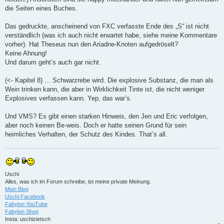
die Seiten eines Buches.
Das gedruckte, anscheinend von FXC verfasste Ende des „S“ ist nicht
verständlich (was ich auch nicht erwartet habe, siehe meine Kommentare
vorher). Hat Theseus nun den Ariadne-Knoten aufgedröselt?
Keine Ahnung!
Und darum geht’s auch gar nicht.
(<- Kapitel 8) ... Schwarzrebe wird. Die explosive Substanz, die man als
Wein trinken kann, die aber in Wirklichkeit Tinte ist, die nicht weniger
Explosives verfassen kann. Yep, das war’s.
Und VMS? Es gibt einen starken Hinweis, den Jen und Eric verfolgen,
aber noch keinen Be-weis. Doch er hatte seinen Grund für sein
heimliches Verhalten, der Schutz des Kindes. That’s all.
Uschi
Alles, was ich im Forum schreibe, ist meine private Meinung.
Mein Blog
Uschi Facebook
Fabylon YouTube
Fabylon Shop
Insta: uschizietsch