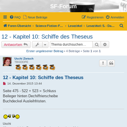
SF-Forum
FAQ
Neue Beiträge
Registrieren
Anmelden
S
Foren-Übersicht
Science Fiction-Forum
Lesezirkel
Lesezirkel: S. - Das Schiff des Theseus von J. J. Abrams und Doug Dorst
u
12 - Kapitel 10: Schiffe des Theseus
c
Suche
Erweiterte 
Antworten
h
Erster ungelesener Beitrag
• 4 Beiträge • Seite
1
von
1
e
Uschi Zietsch
TBGDOFE
12 - Kapitel 10: Schiffe des Theseus
U
14. Dezember 2015 13:44
n
g
Seite 475 - 522 + 523 = Schluss
e
Beileger hinten Dechiffrierscheibe
l
e
Buchdeckel Ausleihfristen.
s
e
n
e
r
B
Uschi
e