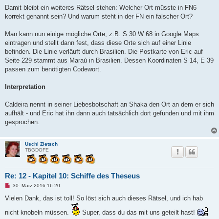
Damit bleibt ein weiteres Rätsel stehen: Welcher Ort müsste in FN6
korrekt genannt sein? Und warum steht in der FN ein falscher Ort?
Man kann nun einige mögliche Orte, z.B. S 30 W 68 in Google Maps
eintragen und stellt dann fest, dass diese Orte sich auf einer Linie
befinden. Die Linie verläuft durch Brasilien. Die Postkarte von Eric auf
Seite 229 stammt aus Maraú in Brasilien. Dessen Koordinaten S 14, E 39
passen zum benötigten Codewort.
Interpretation
Caldeira nennt in seiner Liebesbotschaft an Shaka den Ort an dem er sich
aufhält - und Eric hat ihn dann auch tatsächlich dort gefunden und mit ihm
gesprochen.
Uschi Zietsch
TBGDOFE
Re: 12 - Kapitel 10: Schiffe des Theseus
U
30. März 2016 16:20
n
g
Vielen Dank, das ist toll! So löst sich auch dieses Rätsel, und ich hab
e
l
nicht knobeln müssen.
Super, dass du das mit uns geteilt hast!
e