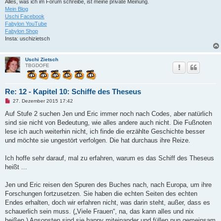
i
Alles, was ich im Forum schreibe, ist meine private Meinung.
t
Mein Blog
r
Uschi Facebook
a
Fabylon YouTube
g
Fabylon Shop
Insta: uschizietsch
Uschi Zietsch
TBGDOFE
Re: 12 - Kapitel 10: Schiffe des Theseus
U
27. Dezember 2015 17:42
n
g
Auf Stufe 2 suchen Jen und Eric immer noch nach Codes, aber natürlich
e
sind sie nicht von Bedeutung, wie alles andere auch nicht. Die Fußnoten
l
e
lese ich auch weiterhin nicht, ich finde die erzählte Geschichte besser
s
und möchte sie ungestört verfolgen. Die hat durchaus ihre Reize.
e
n
e
Ich hoffe sehr darauf, mal zu erfahren, warum es das Schiff des Theseus
r
B
heißt ...
e
i
t
Jen und Eric reisen den Spuren des Buches nach, nach Europa, um ihre
r
Forschungen fortzusetzen. Sie haben die echten Seiten des echten
a
g
Endes erhalten, doch wir erfahren nicht, was darin steht, außer, dass es
schauerlich sein muss. („Viele Frauen“, na, das kann alles und nix
heißen.) Ansonsten sind sie happy miteinander und füllen nun gemeinsam