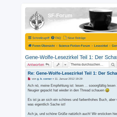
SF-Forum
Das Science-Fiction-Forum!
Schnellzugriff
FAQ
Neue Beiträge
Foren-Übersicht
Science Fiction-Forum
Lesezirkel
Gen
Gene-Wolfe-Lesezirkel Teil 1: Der Scha
S
Antworten
Re: Gene-Wolfe-Lesezirkel Teil 1: Der Scha
U
von
g. b. corner
»
11. Januar 2012 19:29
n
g
Ach nö, meine Empfehlung ist: lesen ... sooorgfältig lesen 
e
Neugier gepackt hat wieder in den Thread schauen
l
e
s
Es ist ja an sich ein schönes und farbenfrohes Buch, aber
e
n
was eigentlich Sache ist!
e
r
B
Ach ja, und schöne Grüße natürlich auch! Wir ersticken hi
e