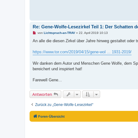
s
e
n
e
r
B
e
Re: Gene-Wolfe-Lesezirkel Teil 1: Der Schatten d
i
t
U
von
Lichtspruch-an-TRAV
»
22. April 2019 10:13
r
n
a
g
An alle die diesen Zirkel über Jahre hinweg gestaltet oder
g
e
l
e
https://www.tor.com/2019/04/15/gene-wol ... 1931-2019/
s
e
n
Wir danken dem Autor und Menschen Gene Wolfe, dem Sprac
e
bereichert und inspiriert hat!
r
B
e
Farewell Gene...
i
t
r
a
Antworten
g
Zurück zu „Gene-Wolfe-Lesezirkel“
Foren-Übersicht