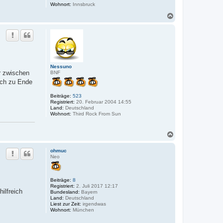
Wohnort:
Innsbruck
N
a
c
h
o
b
e
n
Nessuno
er zwischen
BNF
och zu Ende
Beiträge:
523
Registriert:
20. Februar 2004 14:55
Land:
Deutschland
Wohnort:
Third Rock From Sun
N
a
c
ohmuc
h
Neo
o
b
e
Beiträge:
8
n
Registriert:
2. Juli 2017 12:17
ilfreich
Bundesland:
Bayern
Land:
Deutschland
Liest zur Zeit:
irgendwas
Wohnort:
München