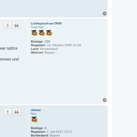
N
a
c
Lichtspruch-an-TRAV
h
True-Fan
o
b
e
Beiträge:
200
n
Registriert:
16. Oktober 2005 21:49
war spitze
Land:
Deutschland
Wohnort:
Bayern
usammen und
N
a
c
ohmuc
h
Neo
o
b
e
Beiträge:
8
n
Registriert:
2. Juli 2017 12:17
Bundesland:
Bayern