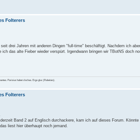
es Folterers
 seit drei Jahren mit anderen Dingen "full-time" beschäftigt. Nachdem ich ab
 ich das alte Fieber wieder verspürt. Irgendwann bringen wir TBotNS doch n
chantes. Parisius habet clochas. Ergo gluc (Rabelais).
es Folterers
.
 derzeit Band 2 auf Englisch durchackere, kam ich auf dieses Forum. Könnte h
das liest hier überhaupt noch jemand.