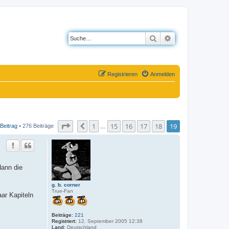
Suche
Erweiterte Suche
Registrieren
Anmelden
Seite
19
von
19
1
15
16
17
18
19
Vorherige
Beitrag
• 276 Beiträge
…
dann die
g. b. corner
True-Fan
ar Kapiteln
Beiträge:
221
Registriert:
12. September 2005 12:38
Land:
Deutschland