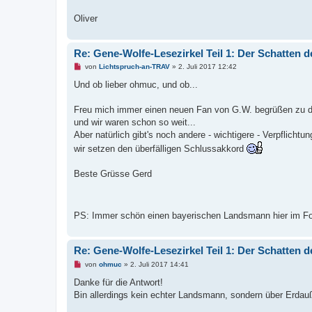
B
e
Oliver
i
t
r
a
Re: Gene-Wolfe-Lesezirkel Teil 1: Der Schatten d
g
U
von
Lichtspruch-an-TRAV
»
2. Juli 2017 12:42
n
g
Und ob lieber ohmuc, und ob...
e
l
e
Freu mich immer einen neuen Fan von G.W. begrüßen zu dü
s
und wir waren schon so weit...
e
n
Aber natürlich gibt's noch andere - wichtigere - Verpflich
e
wir setzen den überfälligen Schlussakkord
r
B
e
Beste Grüsse Gerd
i
t
r
a
g
PS: Immer schön einen bayerischen Landsmann hier im F
Re: Gene-Wolfe-Lesezirkel Teil 1: Der Schatten d
U
von
ohmuc
»
2. Juli 2017 14:41
n
g
Danke für die Antwort!
e
Bin allerdings kein echter Landsmann, sondern über Erdau
l
e