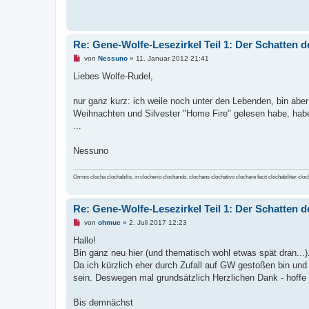
i
t
r
a
g
Re: Gene-Wolfe-Lesezirkel Teil 1: Der Schatten d
U
von
Nessuno
»
11. Januar 2012 21:41
n
g
Liebes Wolfe-Rudel,
e
l
e
nur ganz kurz: ich weile noch unter den Lebenden, bin aber
s
Weihnachten und Silvester "Home Fire" gelesen habe, habe
e
n
...
e
r
B
Nessuno
e
i
t
Omnis clocha clochabilis, in clocherio clochando, clochans clochativo clochare facit clochabiliter clo
r
a
g
Re: Gene-Wolfe-Lesezirkel Teil 1: Der Schatten d
U
von
ohmuc
»
2. Juli 2017 12:23
n
g
Hallo!
e
Bin ganz neu hier (und thematisch wohl etwas spät dran...)
l
e
Da ich kürzlich eher durch Zufall auf GW gestoßen bin und
s
sein. Deswegen mal grundsätzlich Herzlichen Dank - hoffe 
e
n
e
Bis demnächst
r