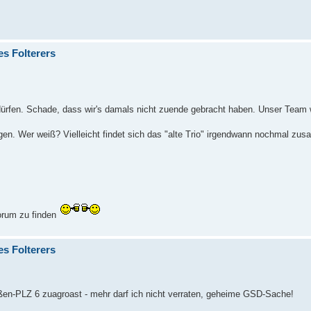
es Folterers
rfen. Schade, dass wir's damals nicht zuende gebracht haben. Unser Team 
tungen. Wer weiß? Vielleicht findet sich das "alte Trio" irgendwann nochmal z
orum zu finden
es Folterers
ßen-PLZ 6 zuagroast - mehr darf ich nicht verraten, geheime GSD-Sache!