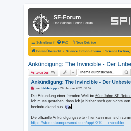
SF-Forum
Das Science-Fiction-Forum!
Schnellzugriff
FAQ
Neue Beiträge
Foren-Übersicht
Science Fiction-Forum
Science Fiction,
Ankündigung: The Invincible - Der Unb
S
Antworten
Ankündigung: The Invincible - Der Unbesi
U
von
Hahlebopp
»
26. Januar 2021 08:59
n
g
Die Erkundung einer fremden Welt im
60er Jahre SF-Retro
e
Ich muss gestehen, dass ich ja bisher noch gar nichts von
l
e
beeindruckend aus.
s
e
n
Die offizielle Ankündigungsseite - hier kann man sich zum
e
https://store.steampowered.com/app/7310 ... nvincible/
r
B
e