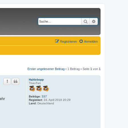
Suche
Erweiterte Suche
Registrieren
Anmelden
Erster ungelesener Beitrag
• 1 Beitrag • Seite
1
von
1
Hahlebopp
True-Fan
Beiträge:
337
ehr
Registriert:
24. April 2018 20:29
Land:
Deutschland