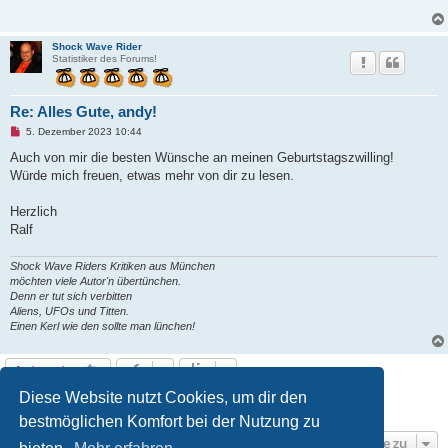
l
e
s
e
Shock Wave Rider
n
Statistiker des Forums!
e
r
B
e
Re: Alles Gute, andy!
i
t
U
5. Dezember 2023 10:44
r
n
a
g
Auch von mir die besten Wünsche an meinen Geburtstagszwilling!
g
e
Würde mich freuen, etwas mehr von dir zu lesen.
l
e
s
Herzlich
e
n
Ralf
e
r
B
Shock Wave Riders Kritiken aus München
e
möchten viele Autor'n übertünchen.
i
Denn er tut sich verbitten
t
r
Aliens, UFOs und Titten.
a
Einen Kerl wie den sollte man lünchen!
g
Antworten
Diese Website nutzt Cookies, um dir den
1
2
3
4
5
Vorherige
67 Beiträge
bestmöglichen Komfort bei der Nutzung zu
Gehe zu