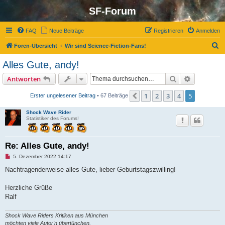
SF-Forum
FAQ
Neue Beiträge
Registrieren
Anmelden
S
Foren-Übersicht
Wir sind Science-Fiction-Fans!
u
Alles Gute, andy!
c
Suche
Erweiterte
Antworten
h
e
1
2
3
4
5
Vorherige
Erster ungelesener Beitrag
• 67 Beiträge
Shock Wave Rider
Statistiker des Forums!
Re: Alles Gute, andy!
U
5. Dezember 2022 14:17
n
g
Nachtragenderweise alles Gute, lieber Geburtstagszwilling!
e
l
e
Herzliche Grüße
s
Ralf
e
n
e
Shock Wave Riders Kritiken aus München
r
B
möchten viele Autor'n übertünchen.