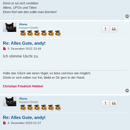
e
Denn er tut sich verbitten
i
Aliens, UFOs und Titten.
t
Einen Kerl wie den sollte man lünchen!
r
a
g
Alana
Katzen-Chefin
Re: Alles Gute, andy!
U
5. Dezember 2022 23:49
n
g
Ich stimme Uschi zu.
e
l
e
s
e
Halte das Glück wie einen Vogel, so leise und lose wie möglich.
n
Dünkt er sich selber nur frei, bleibt er Dir gern in der Hand.
e
r
Christian Friedrich Hebbel
B
e
i
t
Alana
r
Katzen-Chefin
a
g
Re: Alles Gute, andy!
U
4. Dezember 2023 01:27
n
g