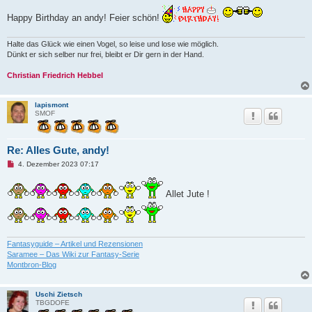
e
l
Happy Birthday an andy! Feier schön!
e
s
e
Halte das Glück wie einen Vogel, so leise und lose wie möglich.
n
Dünkt er sich selber nur frei, bleibt er Dir gern in der Hand.
e
r
B
Christian Friedrich Hebbel
e
i
t
lapismont
r
SMOF
a
g
Re: Alles Gute, andy!
U
4. Dezember 2023 07:17
n
g
e
Allet Jute !
l
e
s
e
n
e
Fantasyguide – Artikel und Rezensionen
r
Saramee – Das Wiki zur Fantasy-Serie
B
e
Montbron-Blog
i
t
r
Uschi Zietsch
a
TBGDOFE
g