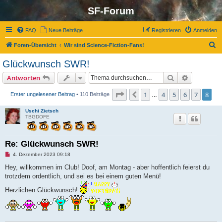
SF-Forum
FAQ
Neue Beiträge
Registrieren
Anmelden
S
Foren-Übersicht
Wir sind Science-Fiction-Fans!
u
Glückwunsch SWR!
c
Suche
Erweiterte
Antworten
h
e
Seite
8
von
8
1
4
5
6
7
8
Vorherige
Erster ungelesener Beitrag
• 110 Beiträge
…
Uschi Zietsch
TBGDOFE
Re: Glückwunsch SWR!
U
4. Dezember 2023 09:18
n
g
Hey, willkommen im Club! Doof, am Montag - aber hoffentlich feierst du
e
trotzdem ordentlich, und sei es bei einem guten Menü!
l
e
Herzlichen Glückwunsch!
s
e
n
e
r
B