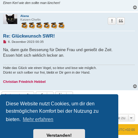
Einen Kerl wie den sollte man lünchen!
Alana
Katzen-Chefin
Re: Glückwunsch SWR!
U
6. Dezember 2023 00:35
n
g
Na, dann gute Besserung für Deine Frau und genießt die Zeit.
e
Essen hört sich wirklich lecker an.
l
e
s
e
Halte das Glück wie einen Vogel, so leise und lose wie möglich.
n
Dünkt er sich selber nur frei, bleibt er Dir gern in der Hand.
e
r
Christian Friedrich Hebbel
B
e
i
t
Antworten
r
a
Diese Website nutzt Cookies, um dir den
Seite
8
von
8
g
1
4
5
6
7
8
Vorherige
110 Beiträge
…
bestmöglichen Komfort bei der Nutzung zu
Gehe zu
bieten.
Mehr erfahren
Foren-Übersicht
Alle Zeiten sind
UTC+02:00
Verstanden!