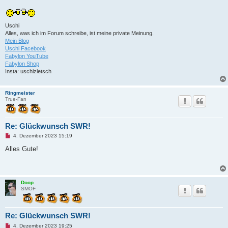
e
i
t
r
Uschi
a
Alles, was ich im Forum schreibe, ist meine private Meinung.
g
Mein Blog
Uschi Facebook
Fabylon YouTube
Fabylon Shop
Insta: uschizietsch
Ringmeister
True-Fan
Re: Glückwunsch SWR!
U
4. Dezember 2023 15:19
n
g
Alles Gute!
e
l
e
s
e
Doop
n
SMOF
e
r
B
e
Re: Glückwunsch SWR!
i
t
U
4. Dezember 2023 19:25
r