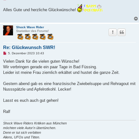
n
a
g
g
Alles Gute und herzliche Glückwünsche!
e
l
e
s
e
Shock Wave Rider
n
Statistiker des Forums!
e
r
B
e
Re: Glückwunsch SWR!
i
t
U
5. Dezember 2023 10:43
r
n
a
g
Vielen Dank für die vielen guten Wünsche!
g
e
Wir verbringen gerade ein paar Tage in Bad Füssing.
l
e
Leider ist meine Frau ziemlich erkältet und hustet die ganze Zeit.
s
e
n
Gestern abend gab es eine französische Zwiebelsuppe und Rehragout mit
e
Nussspätzle und Apfelrotkohl. Lecker!
r
B
e
Lasst es euch auch gut gehen!
i
t
r
Ralf
a
g
Shock Wave Riders Kritiken aus München
möchten viele Autor'n übertünchen.
Denn er tut sich verbitten
Aliens, UFOs und Titten.