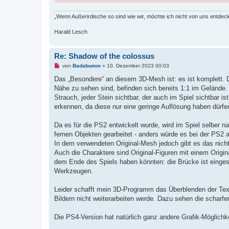
e
r
B
„Wenn Außerirdische so sind wie wir, möchte ich nicht von uns entdec
e
i
Harald Lesch
t
r
a
g
Re: Shadow of the colossus
U
von
Badabumm
»
10. Dezember 2023 00:03
n
g
Das „Besondere“ an diesem 3D-Mesh ist: es ist komplett. D
e
Nähe zu sehen sind, befinden sich bereits 1:1 im Geländ
l
e
Strauch, jeder Stein sichtbar, der auch im Spiel sichtbar 
s
erkennen, da diese nur eine geringe Auflösung haben dürfe
e
n
e
Da es für die PS2 entwickelt wurde, wird im Spiel selber 
r
B
fernen Objekten gearbeitet - anders würde es bei der PS2 
e
In dem verwendeten Original-Mesh jedoch gibt es das nicht,
i
t
Auch die Charaktere sind Original-Figuren mit einem Origi
r
dem Ende des Spiels haben könnten: die Brücke ist eingest
a
g
Werkzeugen.
Leider schafft mein 3D-Programm das Überblenden der Text
Bildern nicht weiterarbeiten werde. Dazu sehen die scharfe
Die PS4-Version hat natürlich ganz andere Grafik-Möglichkei