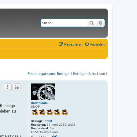
Suche
Erweiterte Suche
Registrieren
Anmelden
Erster ungelesener Beitrag
• 4 Beiträge • Seite
1
von
1
Badabumm
6 riesige
SMOF
eleben zu
Beiträge:
5600
Registriert:
16. April 2016 18:01
Bundesland:
flach
Land:
Deutschland
K
jemals) dazu