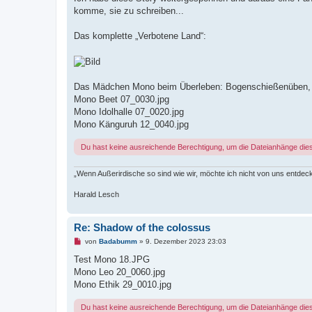
i
komme, sie zu schreiben...
t
r
a
Das komplette „Verbotene Land“:
g
Das Mädchen Mono beim Überleben: Bogenschießenüben, 
Mono Beet 07_0030.jpg
Mono Idolhalle 07_0020.jpg
Mono Känguruh 12_0040.jpg
Du hast keine ausreichende Berechtigung, um die Dateianhänge die
„Wenn Außerirdische so sind wie wir, möchte ich nicht von uns entdec
Harald Lesch
Re: Shadow of the colossus
U
von
Badabumm
»
9. Dezember 2023 23:03
n
g
Test Mono 18.JPG
e
Mono Leo 20_0060.jpg
l
e
Mono Ethik 29_0010.jpg
s
e
Du hast keine ausreichende Berechtigung, um die Dateianhänge die
n