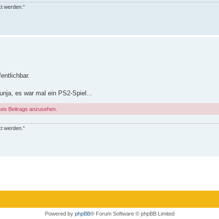
kt werden.“
fentlichbar.
Nunja, es war mal ein PS2-Spiel...
ses Beitrags anzusehen.
kt werden.“
Powered by
phpBB
® Forum Software © phpBB Limited