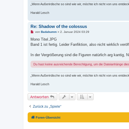
„Wenn Außerirdische so sind wie wir, möchte ich nicht von uns entdec
Harald Lesch
Re: Shadow of the colossus
U
von
Badabumm
»
2. Januar 2024 03:29
n
g
Mono Titel.JPG
e
Band 1 ist fertig. Leider Fanfiktion, also nicht wirklich veröf
l
e
s
In der Vergrößerung sind die Figuren natürlich arg kantig, 
e
n
e
Du hast keine ausreichende Berechtigung, um die Dateianhänge die
r
B
e
„Wenn Außerirdische so sind wie wir, möchte ich nicht von uns entdec
i
t
r
Harald Lesch
a
g
Antworten
Zurück zu „Spiele“
Foren-Übersicht