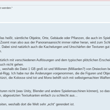
kt werden.“
as heißt, sämtliche Objekte, Orte, Gebäude oder Pflanzen, die auch im Spie
e. Zoomt man also aus der Panoramaansicht immer näher heran, wird zum Schl
ist. Dabei sind natürlich auch die Kachelungen und Unschärfen der Texturen gut
n.
natürlich mit verschiedenen Auflösungen und dem typischen plötzlichen Ersche
auch nicht gehen.
 weshalb die Datei 1 GB groß ist und Millionen (Milliarden?) von Dreiecken be
nal-Rigg. Ich habe nur die Änderungen vorgenommen, die die Figuren und Obj
ürzt, die Kolosse sind tot und Mono behilft sich mit selbstgemachten Waffe
uren nicht (was Unity, Blender und andere Spielemaschinen können), so das
n, abgesetzten Texturkanten einfach zu schlecht aus...
ten, weshalb dort die Welt sehr „echt“ gerendert ist.