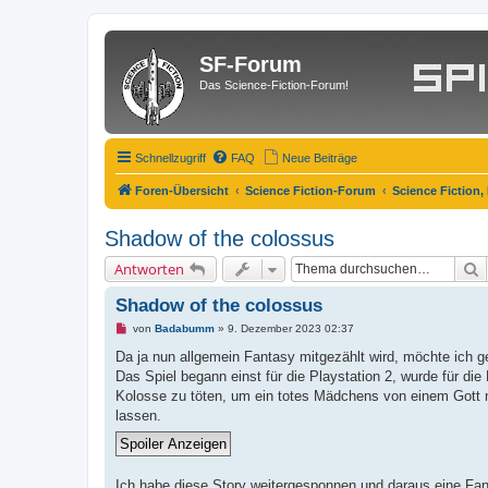
SF-Forum
Das Science-Fiction-Forum!
Schnellzugriff
FAQ
Neue Beiträge
Foren-Übersicht
Science Fiction-Forum
Science Fiction,
Shadow of the colossus
S
Antworten
Shadow of the colossus
U
von
Badabumm
»
9. Dezember 2023 02:37
n
g
Da ja nun allgemein Fantasy mitgezählt wird, möchte ich g
e
Das Spiel begann einst für die Playstation 2, wurde für di
l
e
Kolosse zu töten, um ein totes Mädchens von einem Gott n
s
lassen.
e
n
e
r
B
Ich habe diese Story weitergesponnen und daraus eine Fanf
e