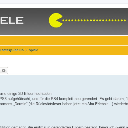
 Fantasy und Co.
Spiele
uche
Erweiterte Suche
erne einige 3D-Bilder hochladen.
e PS3 aufgehübscht, und für die PS4 komplett neu gerendert. Es geht darum, 1
amens „Dormin“ (die Rückwärtsleser haben jetzt ein Aha-Erlebnis...) wiederb
iktion gemacht, die erstmal in gerenderten Bildern besteht, bevor ich (wenn 