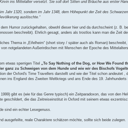
 Kirvin ins Mittelalter versetzt. Sie soll dort Sitten und Bräuche aus erster Han
nt im Jahr 1320, sondern im Jahr 1348, dem Höhepunkt der Zeit des Schwarzen
Bevölkerung auslöschte.“
 dem Humor zurückgehalten, obwohl dieser hier und da durchscheint (z. B. be
genossen beschreibt). Ehrlich gesagt, anders als trostlos kann man die Zeit de
iches Thema in „Eifelheim“ (short story / später auch als Roman) beschreibt,
von notgelandeten Außerirdischen mit Menschen der Epoche des Mittelalter
em etwas sperrigen Titel
„To Say Nothing of the Dog, or How We Found th
t oder ganz zu Schweigen von dem Hunde und wie wir des Bischofs Vogelt
ation der Oxford's Time Travellers darstellt und wie der Titel schon andeutet , 
inen ins England des Zweiten Weltkriegs und ans Ende des 19. Jahrhunderts 
999) gibt es (wie für das Genre typisch) ein Zeitparadoxon, das von den Hel
 geschildert, die das Zeitreiseinstitut in Oxford mit seinem etwas exzentris
de sind ein echter Lesegenuss.
 ausgefeilte, reale Charaktere schätzen möchte, sollte sich beide zulegen.