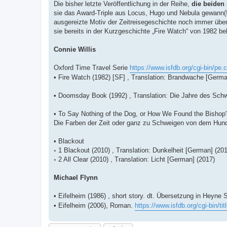
Die bisher letzte Veröffentlichung in der Reihe,
die beiden
sie das Award-Triple aus Locus, Hugo und Nebula gewann(!)
ausgereizte Motiv der Zeitreisegeschichte noch immer überdu
sie bereits in der Kurzgeschichte „Fire Watch“ von 1982 be
Connie Willis
Oxford Time Travel Serie
https://www.isfdb.org/cgi-bin/pe.
• Fire Watch (1982) [SF] , Translation: Brandwache [Germa
• Doomsday Book (1992) , Translation: Die Jahre des Sch
• To Say Nothing of the Dog, or How We Found the Bishop's
Die Farben der Zeit oder ganz zu Schweigen von dem Hunde
• Blackout
◦ 1 Blackout (2010) , Translation: Dunkelheit [German] (20
◦ 2 All Clear (2010) , Translation: Licht [German] (2017)
Michael Flynn
• Eifelheim (1986) , short story. dt. Übersetzung in Heyn
• Eifelheim (2006), Roman.
https://www.isfdb.org/cgi-bin/ti