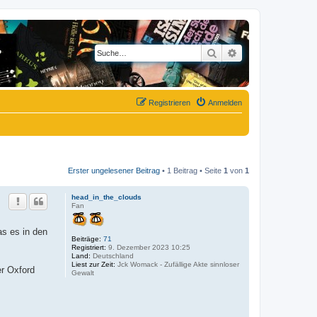
Suche
Erweiterte Suche
Registrieren
Anmelden
Erster ungelesener Beitrag
• 1 Beitrag • Seite
1
von
1
head_in_the_clouds
Fan
as es in den
Beiträge:
71
Registriert:
9. Dezember 2023 10:25
Land:
Deutschland
Liest zur Zeit:
Jck Womack - Zufällige Akte sinnloser
er Oxford
Gewalt