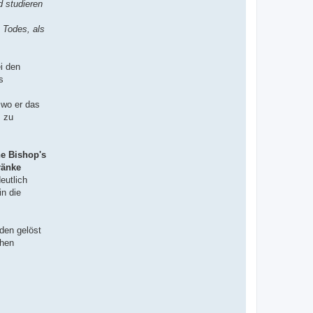
d studieren
 Todes, als
i den
s
 wo er das
s zu
e Bishop's
ränke
deutlich
in die
den gelöst
chen