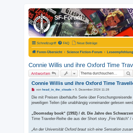
SF-Forum
Das Science-Fiction-Forum!
Schnellzugriff
FAQ
Neue Beiträge
Foren-Übersicht
Science Fiction-Forum
Leseempfehlun
Connie Willis und ihre Oxford Time Trave
S
Antworten
Connie Willis und ihre Oxford Time Travell
U
von
head_in_the_clouds
»
5. Dezember 2024 11:28
n
g
Die mit Preisen überhäufte Serie über Forschungsreisende 
e
jeweiligen Teilen (die unabhängig voneinander gelesen werd
l
e
s
„Doomsday book“ (1992) / dt. Die Jahre des Schwarzen
e
n
Time Traveler-Reihe die aus der Short story „Fire Watch“ /
e
r
B
„An der Universität Oxford braut sich eine Sensation zus
e