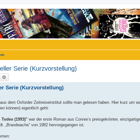
gen
ller Serie (Kurzvorstellung)
uche
Erweiterte Suche
er Serie (Kurzvorstellung)
aus dem Oxforder Zeitreiseinstitut sollte man gelesen haben. Hier kurz um w
en können) eigentlich geht:
 Todes (1993)"
war der erste Roman aus Connie’s preisgekrönter, einzigartig
 dt. „Brandwache“ von 1982 hervorgegangen ist.
ammen: