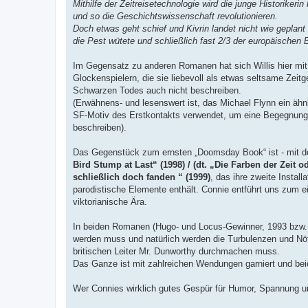
Mithilfe der Zeitreisetechnologie wird die junge Historikerin
i
t
und so die Geschichtswissenschaft revolutionieren.
r
Doch etwas geht schief und Kivrin landet nicht wie gepla
a
g
die Pest wütete und schließlich fast 2/3 der europäischen 
Im Gegensatz zu anderen Romanen hat sich Willis hier mit
Glockenspielern, die sie liebevoll als etwas seltsame Zeit
Schwarzen Todes auch nicht beschreiben.
(Erwähnens- und lesenswert ist, das Michael Flynn ein ähnl
SF-Motiv des Erstkontakts verwendet, um eine Begegnung 
beschreiben).
Das Gegenstück zum ernsten „Doomsday Book“ ist - mit d
Bird Stump at Last“ (1998) / (dt. „Die Farben der Zei
schließlich doch fanden “ (1999)
, das ihre zweite Install
parodistische Elemente enthält. Connie entführt uns zum e
viktorianische Ära.
In beiden Romanen (Hugo- und Locus-Gewinner, 1993 bzw. 1
werden muss und natürlich werden die Turbulenzen und Nöte
britischen Leiter Mr. Dunworthy durchmachen muss.
Das Ganze ist mit zahlreichen Wendungen garniert und bei
Wer Connies wirklich gutes Gespür für Humor, Spannung und