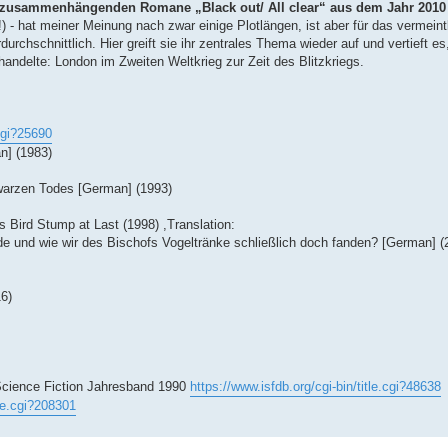
 zusammenhängenden Romane „Black out/ All clear“ aus dem Jahr 201
 - hat meiner Meinung nach zwar einige Plotlängen, ist aber für das vermeint
rchschnittlich. Hier greift sie ihr zentrales Thema wieder auf und vertieft e
handelte: London im Zweiten Weltkrieg zur Zeit des Blitzkriegs.
cgi?25690
n] (1983)
warzen Todes [German] (1993)
 Bird Stump at Last (1998) ,Translation:
 und wie wir des Bischofs Vogeltränke schließlich doch fanden? [German] (
16)
e Science Fiction Jahresband 1990
https://www.isfdb.org/cgi-bin/title.cgi?48638
tle.cgi?208301