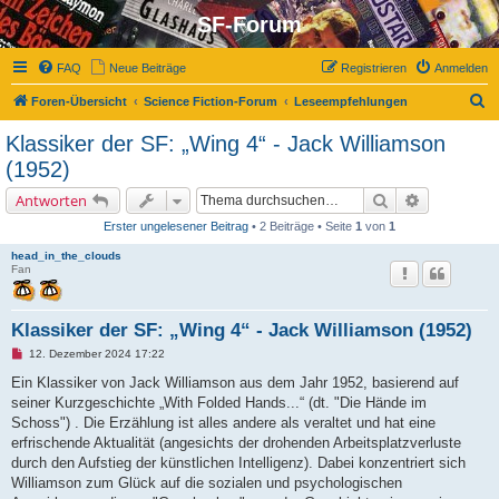
SF-Forum
FAQ
Neue Beiträge
Registrieren
Anmelden
S
Foren-Übersicht
Science Fiction-Forum
Leseempfehlungen
u
Klassiker der SF: „Wing 4“ - Jack Williamson
c
(1952)
h
Suche
Erweiterte 
Antworten
e
Erster ungelesener Beitrag
• 2 Beiträge • Seite
1
von
1
head_in_the_clouds
Fan
Klassiker der SF: „Wing 4“ - Jack Williamson (1952)
U
12. Dezember 2024 17:22
n
g
Ein Klassiker von Jack Williamson aus dem Jahr 1952, basierend auf
e
seiner Kurzgeschichte „With Folded Hands...“ (dt. "Die Hände im
l
e
Schoss") . Die Erzählung ist alles andere als veraltet und hat eine
s
erfrischende Aktualität (angesichts der drohenden Arbeitsplatzverluste
e
n
durch den Aufstieg der künstlichen Intelligenz). Dabei konzentriert sich
e
Williamson zum Glück auf die sozialen und psychologischen
r