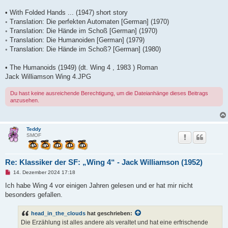
• With Folded Hands ... (1947) short story
◦ Translation: Die perfekten Automaten [German] (1970)
◦ Translation: Die Hände im Schoß [German] (1970)
◦ Translation: Die Humanoiden [German] (1979)
◦ Translation: Die Hände im Schoß? [German] (1980)
• The Humanoids (1949) (dt. Wing 4 , 1983 ) Roman
Jack Williamson Wing 4.JPG
Du hast keine ausreichende Berechtigung, um die Dateianhänge dieses Beitrags
anzusehen.
Teddy
SMOF
Re: Klassiker der SF: „Wing 4“ - Jack Williamson (1952)
U
14. Dezember 2024 17:18
n
g
Ich habe Wing 4 vor einigen Jahren gelesen und er hat mir nicht
e
besonders gefallen.
l
e
s
head_in_the_clouds
hat geschrieben:
e
n
Die Erzählung ist alles andere als veraltet und hat eine erfrischende
e