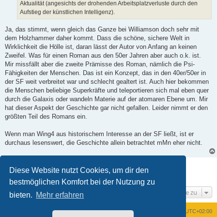
Aktualität (angesichts der drohenden Arbeitsplatzverluste durch den
r
B
Aufstieg der künstlichen Intelligenz).
e
i
t
Ja, das stimmt, wenn gleich das Ganze bei Williamson doch sehr mit
r
dem Holzhammer daher kommt. Dass die schöne, sichere Welt in
a
g
Wirklichkeit die Hölle ist, daran lässt der Autor von Anfang an keinen
Zweifel. Was für einen Roman aus den 50er Jahren aber auch o.k. ist.
Mir missfällt aber die zweite Prämisse des Roman, nämlich die Psi-
Fähigkeiten der Menschen. Das ist ein Konzept, das in den 40er/50er in
der SF weit verbreitet war und schlecht gealtert ist. Auch hier bekommen
die Menschen beliebige Superkräfte und teleportieren sich mal eben quer
durch die Galaxis oder wandeln Materie auf der atomaren Ebene um. Mir
hat dieser Aspekt der Geschichte gar nicht gefallen. Leider nimmt er den
größten Teil des Romans ein.
Wenn man Wing4 aus historischem Interesse an der SF ließt, ist er
durchaus lesenswert, die Geschichte allein betrachtet mMn eher nicht.
Antworten
Diese Website nutzt Cookies, um dir den
2 Beiträge • Seite
1
von
1
bestmöglichen Komfort bei der Nutzung zu
Gehe zu
bieten.
Mehr erfahren
Foren-Übersicht
Alle Zeiten sind
UTC+02:00