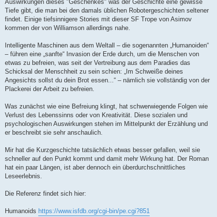
B
Auswirkungen dieses "Geschenkes" was der Geschichte eine gewisse
e
Tiefe gibt, die man bei den damals üblichen Robotergeschichten seltener
i
t
findet. Einige tiefsinnigere Stories mit dieser SF Trope von Asimov
r
kommen der von Williamson allerdings nahe.
a
g
Intelligente Maschinen aus dem Weltall – die sogenannten „Humanoiden“
– führen eine „sanfte“ Invasion der Erde durch, um die Menschen von
etwas zu befreien, was seit der Vertreibung aus dem Paradies das
Schicksal der Menschheit zu sein schien: „Im Schweiße deines
Angesichts sollst du dein Brot essen...“ – nämlich sie vollständig von der
Plackerei der Arbeit zu befreien.
Was zunächst wie eine Befreiung klingt, hat schwerwiegende Folgen wie
Verlust des Lebenssinns oder von Kreativität. Diese sozialen und
psychologischen Auswirkungen stehen im Mittelpunkt der Erzählung und
er beschreibt sie sehr anschaulich.
Mir hat die Kurzgeschichte tatsächlich etwas besser gefallen, weil sie
schneller auf den Punkt kommt und damit mehr Wirkung hat. Der Roman
hat ein paar Längen, ist aber dennoch ein überdurchschnittliches
Leseerlebnis.
Die Referenz findet sich hier:
Humanoids
https://www.isfdb.org/cgi-bin/pe.cgi?851