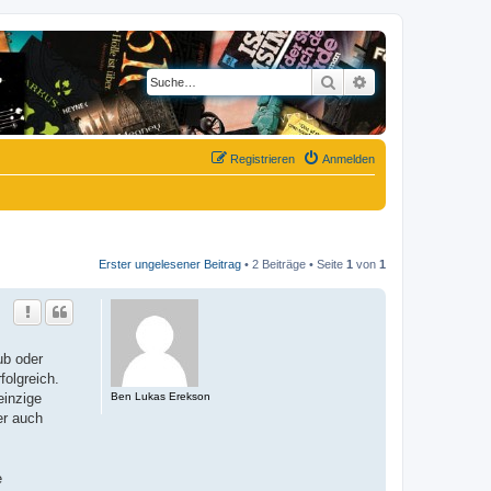
Suche
Erweiterte Suche
Registrieren
Anmelden
Erster ungelesener Beitrag
• 2 Beiträge • Seite
1
von
1
ub oder
olgreich.
Ben Lukas Erekson
einzige
er auch
e