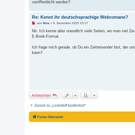
veröffentlicht werden?
i
t
r
a
Re: Kennt ihr deutschsprachige Webromane?
g
U
von
Nina
»
9. Dezember 2025 23:17
n
g
Nö. Ich kenne aber unendlich viele Seiten, wo man viel Z
e
E-Book-Format.
l
e
s
Ich frage mich gerade, ob Du ein Zeitreisender bist, der u
e
n
kann?
e
r
B
e
i
t
r
a
g
Antworten
Zurück zu „Lesestoff kostenlos!“
Foren-Übersicht