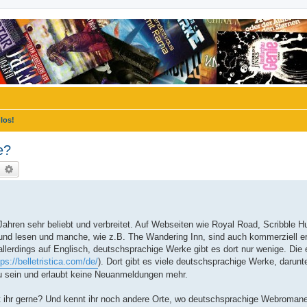
los!
e?
uche
Erweiterte Suche
ahren sehr beliebt und verbreitet. Auf Webseiten wie Royal Road, Scribble H
nd lesen und manche, wie z.B. The Wandering Inn, sind auch kommerziell erf
allerdings auf Englisch, deutschsprachige Werke gibt es dort nur wenige. Die 
tps://belletristica.com/de/
). Dort gibt es viele deutschsprachige Werke, darunt
zu sein und erlaubt keine Neuanmeldungen mehr.
st ihr gerne? Und kennt ihr noch andere Orte, wo deutschsprachige Webroman