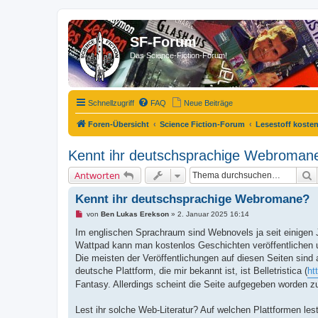
SF-Forum
Das Science-Fiction-Forum!
Schnellzugriff
FAQ
Neue Beiträge
Foren-Übersicht
Science Fiction-Forum
Lesestoff kosten
Kennt ihr deutschsprachige Webroman
S
Antworten
Kennt ihr deutschsprachige Webromane?
U
von
Ben Lukas Erekson
»
2. Januar 2025 16:14
n
g
Im englischen Sprachraum sind Webnovels ja seit einigen J
e
Wattpad kann man kostenlos Geschichten veröffentlichen u
l
e
Die meisten der Veröffentlichungen auf diesen Seiten sind 
s
deutsche Plattform, die mir bekannt ist, ist Belletristica (
ht
e
n
Fantasy. Allerdings scheint die Seite aufgegeben worden 
e
r
B
Lest ihr solche Web-Literatur? Auf welchen Plattformen le
e