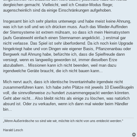
e
dergleichen gemacht. Vielleicht, weil ich Creator-Modus fliege;
i
t
augenscheinlich sind da einige Einschränkungen aufgehoben.
r
a
g
Insgesamt bin ich sehr planlos unterwegs und habe meist keine Ahnung,
was ich tun soll und wo ich drücken muss. Auch das Wieder-Auffinden
der Sternsysteme ist extrem mühsam, so dass ich mein Heimatsystem
(aufs Geratewohl einfach einen Sternnamen angeklickt...) erstmal gar
nicht verlasse. Das Spiel ist sehr überfordernd. Da ich noch kein Upgrade
hingekriegt habe und von Dingen wie eigener Basis, Pflanzenanbau oder
Bergwerk null Ahnung habe, befürchte ich, dass die Spielfreude dann
versiegt, wenn es langweilig geworden ist, immer dieselben Erze
abzuballern... Missionen kann ich nicht beenden, weil man dazu
irgendwelche Geräte braucht, die ich nicht bauen kann...
Mich nervt auch, dass ich identische Inventarinhalte irgendwie nicht
zusammenführen kann. Ich habe zehn Plätze mit jeweils 10 Eiweißkugeln
voll, die sinnvollerweise zu hundert zusammengepackt werden könnten.
Geht aber nicht... Also bleibt nichts als einige zu löschen, was natürlich
absurd ist. Oder zu verkaufen, wenn ich dann mal wieder beim Händler
bin...
„Wenn Außerirdische so sind wie wir, möchte ich nicht von uns entdeckt werden.“
Harald Lesch