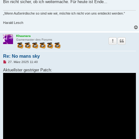
Bin nicht sicher, ob ich weitermache. Für heute ist Ende...
„Wenn Außerirdische so sind wie wir, möchte ich nicht von uns entdeckt werden.“
Harald Lesch
Khaanara
Gamemaster des Forums
Re: No mans sky
U
27. März 2025 11:40
n
g
Aktuellster gestriger Patch:
e
l
e
s
e
n
e
r
B
e
i
t
r
a
g