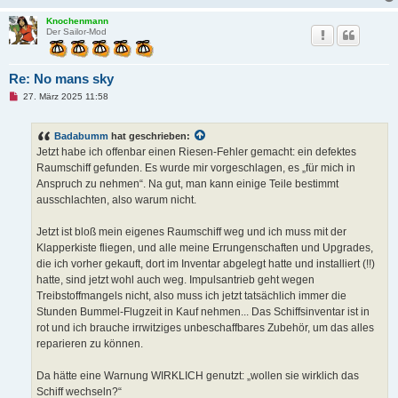
Knochenmann
Der Sailor-Mod
Re: No mans sky
U
27. März 2025 11:58
n
g
e
Badabumm
hat geschrieben:
l
e
Jetzt habe ich offenbar einen Riesen-Fehler gemacht: ein defektes
s
Raumschiff gefunden. Es wurde mir vorgeschlagen, es „für mich in
e
n
Anspruch zu nehmen“. Na gut, man kann einige Teile bestimmt
e
ausschlachten, also warum nicht.
r
B
e
Jetzt ist bloß mein eigenes Raumschiff weg und ich muss mit der
i
t
Klapperkiste fliegen, und alle meine Errungenschaften und Upgrades,
r
die ich vorher gekauft, dort im Inventar abgelegt hatte und installiert (!!)
a
g
hatte, sind jetzt wohl auch weg. Impulsantrieb geht wegen
Treibstoffmangels nicht, also muss ich jetzt tatsächlich immer die
Stunden Bummel-Flugzeit in Kauf nehmen... Das Schiffsinventar ist in
rot und ich brauche irrwitziges unbeschaffbares Zubehör, um das alles
reparieren zu können.
Da hätte eine Warnung WIRKLICH genutzt: „wollen sie wirklich das
Schiff wechseln?“