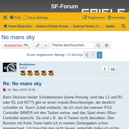
SF-Forum
FAQ
Neue Beiträge
Registrieren
Anmelden
S
Foren-Übersicht
Science Fiction-Forum
Science Fiction, Fantasy und Co.
Spiele
u
No mans sky
c
Suche
Erweiterte 
Antworten
h
e
1
2
Vorherige
Erster ungelesener Beitrag
• 20 Beiträge
Badabumm
SMOF
Re: No mans sky
U
26. März 2025 19:36
n
g
Beim Drücken beider Schultertasten (keine Ahnung: sind das L1 und R1
e
oder R1 und R2??) gibt es einen Impuls-Beschleuniger, der deutlich
l
e
schneller ist. Durch Zufall entdeckt, da ich mich bei meinem PS3-
s
Controller IMMER mit den Tasten vertue, weil das Spiel einen XBox-
e
n
Controller wünscht. Da sind z.B. die X-Tasten nicht dieselben. Den
e
Booster mit Kreis-Taste hatte ich in meinen Zeitangaben schon
r
B
eingerechnet. Ich brauchte den nicht bauen, jedenfalls habe ich nichts