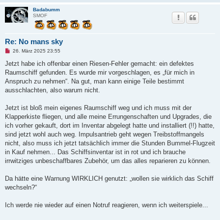
Badabumm
SMOF
Re: No mans sky
U
26. März 2025 23:55
n
g
Jetzt habe ich offenbar einen Riesen-Fehler gemacht: ein defektes
e
Raumschiff gefunden. Es wurde mir vorgeschlagen, es „für mich in
l
e
Anspruch zu nehmen“. Na gut, man kann einige Teile bestimmt
s
ausschlachten, also warum nicht.
e
n
e
Jetzt ist bloß mein eigenes Raumschiff weg und ich muss mit der
r
B
Klapperkiste fliegen, und alle meine Errungenschaften und Upgrades, die
e
ich vorher gekauft, dort im Inventar abgelegt hatte und installiert (!!) hatte,
i
t
sind jetzt wohl auch weg. Impulsantrieb geht wegen Treibstoffmangels
r
nicht, also muss ich jetzt tatsächlich immer die Stunden Bummel-Flugzeit
a
g
in Kauf nehmen... Das Schiffsinventar ist in rot und ich brauche
irrwitziges unbeschaffbares Zubehör, um das alles reparieren zu können.
Da hätte eine Warnung WIRKLICH genutzt: „wollen sie wirklich das Schiff
wechseln?“
Ich werde nie wieder auf einen Notruf reagieren, wenn ich weiterspiele...