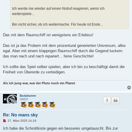
Ich werde nie wieder auf einen Notruf reagieren, wenn ich
weiterspiele...
Bin nicht sicher, ob ich weitermache. Für heute ist Ende...
Das mit dem Raumschiff ist wenigstens ein Erlebiss!
Das ist ja das Probem mit dem prozentural generierten Universum, alles
egal. Aber mit einem klapprigen Raumschiff durch die Gegend tuckern
das man nach und nach repariert... feine Geschichte!
Ich sollte das Spiel selber spielen, aber ich bin zu beschäftigt damit die
Freiheit von Übererde zu verteidigen.
Als ich jung war, war der Pluto noch ein Planet
Badabumm
SMOF
Re: No mans sky
U
27. März 2025 14:19
n
g
Ich habe die Schrottkiste gegen ein besseres umgetauscht. Bis zur
e