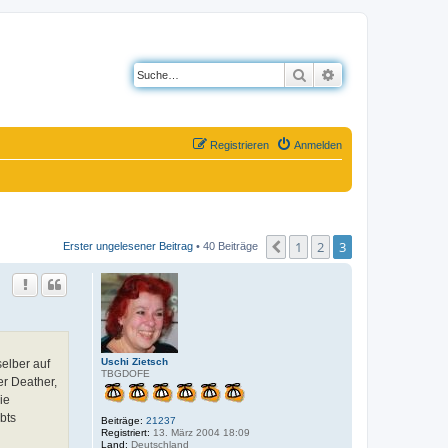
Suche
Erweiterte Suche
Registrieren
Anmelden
1
2
3
Vorherige
Erster ungelesener Beitrag
• 40 Beiträge
Uschi Zietsch
elber auf
TBGDOFE
er Deather,
ie
bts
Beiträge:
21237
Registriert:
13. März 2004 18:09
Land:
Deutschland