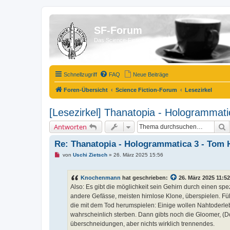
SF-Forum
Das Science-Fiction-Forum!
Schnellzugriff
FAQ
Neue Beiträge
Foren-Übersicht
Science Fiction-Forum
Lesezirkel
[Lesezirkel] Thanatopia - Hologrammati
S
Antworten
Re: Thanatopia - Hologrammatica 3 - Tom 
U
von
Uschi Zietsch
»
26. März 2025 15:56
n
g
e
Knochenmann
hat geschrieben:
26. März 2025 11:52
l
e
Also: Es gibt die möglichkeit sein Gehirn durch einen 
s
andere Gefässe, meisten hirnlose Klone, überspielen. Füh
e
n
die mit dem Tod herumspielen: Einige wollen Nahtoderle
e
wahrscheinlich sterben. Dann gibts noch die Gloomer, (
r
B
überschneidungen, aber nichts wirklich trennendes.
e