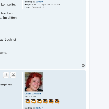
Beiträge:
15039
ken sollte.
Registriert:
26. April 2004 19:03
Land:
Österreich!
 hier kann
. Im dritten
das Buch ist
erie.
N
a
c
h
o
b
tergehen.
e
n
Uschi Zietsch
TBGDOFE
Beiträge:
21237