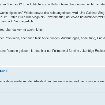
 warum überhaupt? Eine Anhäufung von Halbmotiven über die man nicht nachden
r wohin eigentlich? Wieder sowas das halb angedeutet wird. Und Galahad Sing:
m Ersten Buch war Singh ein Privatermittler, der etwas herausfinden wollte
en hällt. Sehr ärgerlich.
tet, aber da kommt auch nichts.
t der Physikerin, aber auch hier: Andeutungen, Andeutungen, Andeutung, Und 
ne Romane gelesen, ist das hier nur Füllmaterial für eine zukünftige Endloss
brand
 komme dann wieder mit den Absatz-Kommentaren daher, weil die Sprünge ja wei