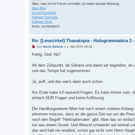
Alles, was ich im Forum schreibe, ist meine private Meinung.
Mein Blog
Uschi Facebook
Fabylon YouTube
Fabylon Shop
Insta: uschizietsch
Re: [Lesezirkel] Thanatopia - Hologrammatica 3 
U
von
Uschi Zietsch
»
1. Mai 2025 08:26
n
g
Fertig. Und: Hä?
e
l
e
Ab dem Zeitpunkt, da Sahana und damit wir begreifen, wo und
s
und das Tempo hat zugenommen.
e
n
e
Ja, puff, und das war's dann auch schon.
r
B
e
Am Ende habe ich tausend Fragen. Es kann immer sein, dass 
i
t
einfach NUR Fragen und keine Auflösung.
r
a
g
Die Handlungsebene Wien hat nach einem starken Anfang sta
erkennen müssen, dass es die ganze Zeit nur um die Person
noch den Begriff "Helikoptervater" gibt. Aber das ist einfac
nur aus einem Grund. Und Wenzel schwenkt auf einmal von 
das wird halt nie erwähnt, schon gar nicht vom Herrn Haup