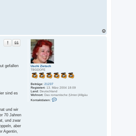
N
a
c
h
o
b
e
n
ut gefallen
Uschi Zietsch
TBGDOFE
Beiträge:
21237
Registriert:
13. März 2004 18:09
Land:
Deutschland
ier sind es
Wohnort:
Das romantische (Unter-)Allgäu
K
Kontaktdaten:
o
n
hat und wir
t
a
er 70 Jahren
k
hat, und zwar
t
d
oppeln, aber
a
r Agentin,
t
e