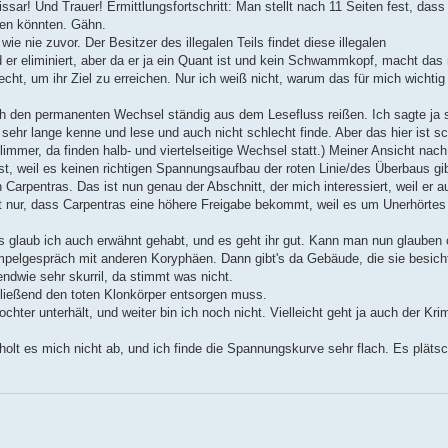
sar! Und Trauer! Ermittlungsfortschritt: Man stellt nach 11 Seiten fest, dass 
gen könnten. Gähn.
e nie zuvor. Der Besitzer des illegalen Teils findet diese illegalen
 er eliminiert, aber da er ja ein Quant ist und kein Schwammkopf, macht das 
 recht, um ihr Ziel zu erreichen. Nur ich weiß nicht, warum das für mich wichtig
rch den permanenten Wechsel ständig aus dem Lesefluss reißen. Ich sagte ja 
ehr lange kenne und lese und auch nicht schlecht finde. Aber das hier ist sc
immer, da finden halb- und viertelseitige Wechsel statt.) Meiner Ansicht nach
, weil es keinen richtigen Spannungsaufbau der roten Linie/des Überbaus gib
n Carpentras. Das ist nun genau der Abschnitt, der mich interessiert, weil er 
ht nur, dass Carpentras eine höhere Freigabe bekommt, weil es um Unerhörtes
laub ich auch erwähnt gehabt, und es geht ihr gut. Kann man nun glauben o
impelgespräch mit anderen Koryphäen. Dann gibt's da Gebäude, die sie besich
endwie sehr skurril, da stimmt was nicht.
hließend den toten Klonkörper entsorgen muss.
ter unterhält, und weiter bin ich noch nicht. Vielleicht geht ja auch der Krim
 holt es mich nicht ab, und ich finde die Spannungskurve sehr flach. Es plätsc