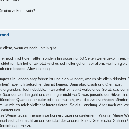
sich im Sand.
ür eine Zukunft sein?
brand
r allem, wenn es noch Latein gibt.
mer noch nicht die Hälfte, sondern bin sogar nur 60 Seiten weitergekommen,
t ist. Ich hoffe, ab jetzt wird es schneller gehen, vor allem, weil ich gleic
uch eine bessere Abwechslung ist.
gress in London abgefahren ist und sich wundert, warum sie allein drinsitzt.
rben), aber ich befürchte, das ist keines. Dann also Crash und Ofen aus.
u ergründen. Technobubble, man ordert ein strikt verbotenes Gerät, das verhi
r über den Jordan geht und somit gar nicht weiß, was jenseits der Silver Line 
litärischen Quantencomputer ist misstrauisch, was die zwei vorhaben könnten
würde es mich vielleicht interessieren. So als Handlung. Aber nach wie vor 
 gesichtslos.
 diese Weise" zusammensein zu können. Spannungselement: Was ist "diese We
innert sich aber nicht an den Großteil der anderen kursiv-Gespräche. Sahana? 
Bereich sagt mir zu.