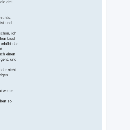
die drei
v
o
n
U
s
nichts.
c
 ist und
h
i
Z
schon, ich
i
e
hon bissl
t
 erhöht das
s
c
t.
h
auch einen
 geht, und
der nicht.
tigen
i weiter.
hert so