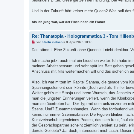
besonders Bitter: diese ganze Wienhandlung. Die verläuft 
Und in der Zukunft hört keiner mehr Queen? Was soll das f
Als ich jung war, war der Pluto noch ein Planet
Re: Thanatopia - Hologrammatica 3 - Tom Hillen
U
von
Uschi Zietsch
»
8. April 2025 10:48
n
g
Das stimmt. Eine Zukunft ohne Queen ist nicht denkbar. Vo
e
l
e
Ich mache jetzt auch mal ein bisschen weiter. Ich habe im
s
meinem Arbeitspensum und sehr spät ins Bett gehen geschulde
e
n
Anschluss mit Nils weitermachen will und das sicherlich a
e
r
B
Also, ich war mitten im Kapitel Sahana, die gerade vom Kon
e
Spannungselement sein könnte (Buch wird als Thriller bewo
i
t
Weiter geht's mit Stasja und ihrem Wunsch, das Jenseits z
r
man die jüngsten Erinnerungen verliert, wenn der Klonkörpe
a
g
man sie übertreten hat. Der Typ mit dem unlizenzierten mi
Szene. Und? Zusammenhanglos. Wenn das fortlaufend wäre, 
keine, nur immer Szenenabrisse. Die Figuren bleiben flach,
Kursiveinschub irgendeines Paares, das sich freut, "auf
der Gesprächspartner scheint ziemlich versiert zu sein, er
der/die Geliebte? Ja, doch, interessiert mich auch. Dieser 