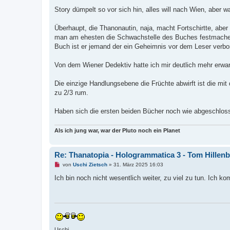
r
B
Story dümpelt so vor sich hin, alles will nach Wien, aber
e
i
t
Überhaupt, die Thanonautin, naja, macht Fortschirtte, abe
r
man am ehesten die Schwachstelle des Buches festmachen. I
a
g
Buch ist er jemand der ein Geheimnis vor dem Leser verborg
Von dem Wiener Dedektiv hatte ich mir deutlich mehr erwar
Die einzige Handlungsebene die Früchte abwirft ist die mi
zu 2/3 rum.
Haben sich die ersten beiden Bücher noch wie abgeschlosse
Als ich jung war, war der Pluto noch ein Planet
Re: Thanatopia - Hologrammatica 3 - Tom Hillen
U
von
Uschi Zietsch
»
31. März 2025 16:03
n
g
Ich bin noch nicht wesentlich weiter, zu viel zu tun. Ich
e
l
e
s
e
n
e
r
Uschi