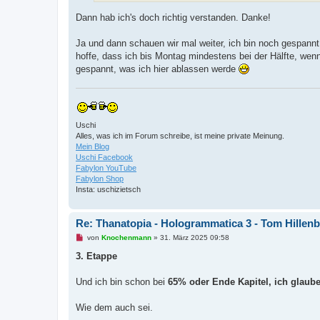
i
t
Dann hab ich's doch richtig verstanden. Danke!
r
a
g
Ja und dann schauen wir mal weiter, ich bin noch gespann
hoffe, dass ich bis Montag mindestens bei der Hälfte, wen
gespannt, was ich hier ablassen werde
Uschi
Alles, was ich im Forum schreibe, ist meine private Meinung.
Mein Blog
Uschi Facebook
Fabylon YouTube
Fabylon Shop
Insta: uschizietsch
Re: Thanatopia - Hologrammatica 3 - Tom Hillen
U
von
Knochenmann
»
31. März 2025 09:58
n
g
3. Etappe
e
l
e
Und ich bin schon bei
65% oder Ende Kapitel, ich glaube
s
e
n
Wie dem auch sei.
e