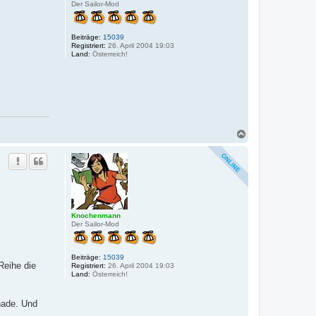
Der Sailor-Mod
Beiträge:
15039
Registriert:
26. April 2004 19:03
Land:
Österreich!
N
a
c
h
o
b
e
n
Knochenmann
Der Sailor-Mod
Beiträge:
15039
Reihe die
Registriert:
26. April 2004 19:03
Land:
Österreich!
hade. Und