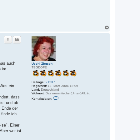
N
a
c
h
o
b
e
n
 was auch
Uschi Zietsch
TBGDOFE
h im
Beiträge:
21237
 Was ein
Registriert:
13. März 2004 18:09
Land:
Deutschland
Wohnort:
Das romantische (Unter-)Allgäu
ndert, dass
K
Kontaktdaten:
o
ist und ob
n
. Ende der
t
a
finde ich
k
t
d
ise". Einer
a
Aber wer ist
t
e
n