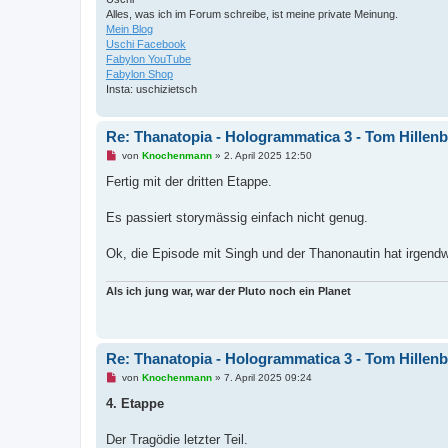
B
Alles, was ich im Forum schreibe, ist meine private Meinung.
e
i
Mein Blog
t
Uschi Facebook
r
Fabylon YouTube
a
Fabylon Shop
g
Insta: uschizietsch
Re: Thanatopia - Hologrammatica 3 - Tom Hillen
U
von
Knochenmann
»
2. April 2025 12:50
n
g
Fertig mit der dritten Etappe.
e
l
e
Es passiert storymässig einfach nicht genug.
s
e
n
Ok, die Episode mit Singh und der Thanonautin hat irgendw
e
r
B
Als ich jung war, war der Pluto noch ein Planet
e
i
t
r
a
Re: Thanatopia - Hologrammatica 3 - Tom Hillen
g
U
von
Knochenmann
»
7. April 2025 09:24
n
g
4. Etappe
e
l
e
Der Tragödie letzter Teil.