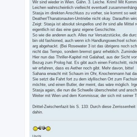
Wir sind wieder in Wien. Gähn. 3. Leiche. Krimi! Mit Kommis
Leichen wahrscheinlich vielleicht eventuell zusammenhän
Stasja im direkten Anschluss zu vorher, sie kommt so weit wi
Deather/Thanatonauten-Umtriebe nicht okay. Daraufhin wird
Zeigt: Stasja ist absolut skrupellos und ihr sind alle Mittel
eigentlich ist das eine ganz eigene Geschichte.
So wie die anderen auch. Alles nur Versatzstücke, die du
bin old fashioned, auch wenn ich Handlungswechsel schon s
arg abgehackt. (Bei Rosewater 3 ist das übrigens noch schl
nicht das Tempo, sondern bremst ganz erheblich. Zumindest
Hier nun das Thriller-Kapitel mit Galahad, aus der Sicht vo
Bezug zum Prolog hat. Es gibt auch einen Fortschritt, nic
wir erfahren, dass es Aether noch gibt. Mehr davon, bitte!
Sahana erwacht mit Schaum im Ohr, Knochenmann hat das g
Sie setzt die Fahrt fort zu dem idyllischen Ort zum Fachs
möchte, und einen Butler, der meint, das wäre möglich. Irg
Stasja again, die nun die Schwelle überschreitet und ansc
Weiter mit Wien und dem Kommissar, der sich mit seiner Toch
Drittel-Zwischenfazit bis S. 133: Durch diese Zerrissenheit
dahin.
Uschi