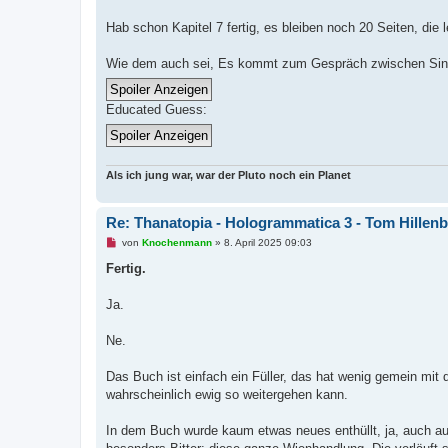
s
e
n
Hab schon Kapitel 7 fertig, es bleiben noch 20 Seiten, die
e
r
B
Wie dem auch sei, Es kommt zum Gespräch zwischen Sin
e
i
t
Educated Guess:
r
a
g
Als ich jung war, war der Pluto noch ein Planet
Re: Thanatopia - Hologrammatica 3 - Tom Hillen
U
von
Knochenmann
»
8. April 2025 09:03
n
g
Fertig.
e
l
e
Ja.
s
e
n
Ne.
e
r
B
Das Buch ist einfach ein Füller, das hat wenig gemein mit 
e
wahrscheinlich ewig so weitergehen kann.
i
t
r
In dem Buch wurde kaum etwas neues enthüllt, ja, auch a
a
g