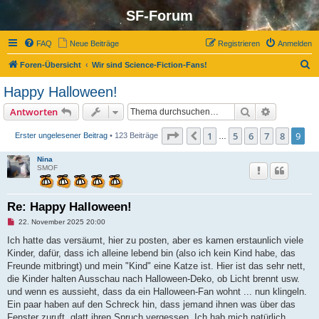
SF-Forum
FAQ
Neue Beiträge
Registrieren
Anmelden
S
Foren-Übersicht
Wir sind Science-Fiction-Fans!
u
Happy Halloween!
c
Suche
Erweiterte
Antworten
h
e
Seite
9
von
9
1
5
6
7
8
9
Vorherige
Erster ungelesener Beitrag
• 123 Beiträge
…
Nina
SMOF
Re: Happy Halloween!
U
22. November 2025 20:00
n
g
Ich hatte das versäumt, hier zu posten, aber es kamen erstaunlich viele
e
Kinder, dafür, dass ich alleine lebend bin (also ich kein Kind habe, das
l
e
Freunde mitbringt) und mein "Kind" eine Katze ist. Hier ist das sehr nett,
s
die Kinder halten Ausschau nach Halloween-Deko, ob Licht brennt usw.
e
n
und wenn es aussieht, dass da ein Halloween-Fan wohnt ... nun klingeln.
e
Ein paar haben auf den Schreck hin, dass jemand ihnen was über das
r
B
Fenster zuruft, glatt ihren Spruch vergessen. Ich hab mich natürlich