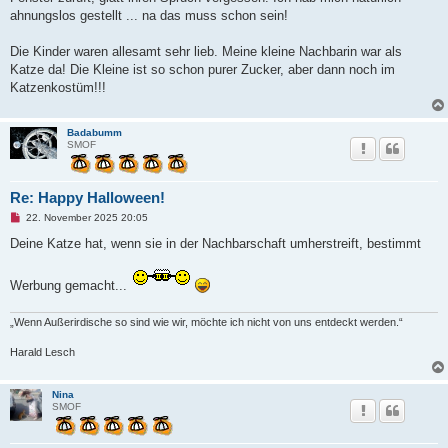
e
ahnungslos gestellt ... na das muss schon sein!
i
t
r
Die Kinder waren allesamt sehr lieb. Meine kleine Nachbarin war als
a
g
Katze da! Die Kleine ist so schon purer Zucker, aber dann noch im
Katzenkostüm!!!
Badabumm
SMOF
Re: Happy Halloween!
U
22. November 2025 20:05
n
g
Deine Katze hat, wenn sie in der Nachbarschaft umherstreift, bestimmt
e
l
e
Werbung gemacht...
s
e
n
„Wenn Außerirdische so sind wie wir, möchte ich nicht von uns entdeckt werden.“
e
r
B
Harald Lesch
e
i
t
Nina
r
SMOF
a
g