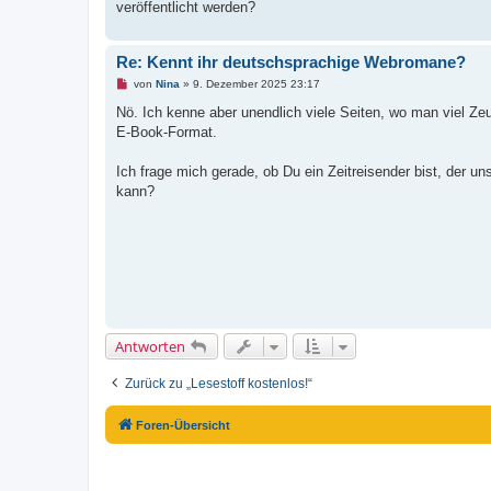
veröffentlicht werden?
i
t
r
a
Re: Kennt ihr deutschsprachige Webromane?
g
U
von
Nina
»
9. Dezember 2025 23:17
n
g
Nö. Ich kenne aber unendlich viele Seiten, wo man viel Z
e
E-Book-Format.
l
e
s
Ich frage mich gerade, ob Du ein Zeitreisender bist, der u
e
n
kann?
e
r
B
e
i
t
r
a
g
Antworten
Zurück zu „Lesestoff kostenlos!“
Foren-Übersicht