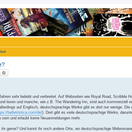
los!
e?
uche
Erweiterte Suche
ahren sehr beliebt und verbreitet. Auf Webseiten wie Royal Road, Scribble H
nd lesen und manche, wie z.B. The Wandering Inn, sind auch kommerziell erf
allerdings auf Englisch, deutschsprachige Werke gibt es dort nur wenige. Die 
tps://belletristica.com/de/
). Dort gibt es viele deutschsprachige Werke, darunt
zu sein und erlaubt keine Neuanmeldungen mehr.
st ihr gerne? Und kennt ihr noch andere Orte, wo deutschsprachige Webroman