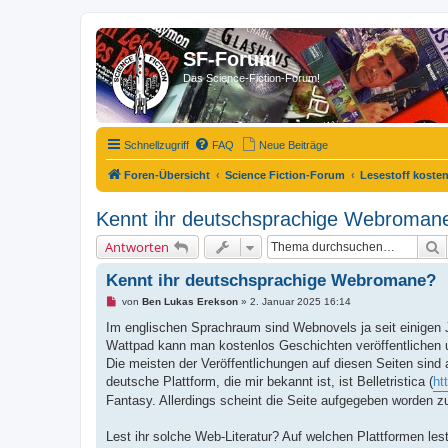
SF-Forum
Das Science-Fiction-Forum!
Schnellzugriff
FAQ
Neue Beiträge
Foren-Übersicht
Science Fiction-Forum
Lesestoff kosten
Kennt ihr deutschsprachige Webroman
S
Antworten
Kennt ihr deutschsprachige Webromane?
U
von
Ben Lukas Erekson
»
2. Januar 2025 16:14
n
g
Im englischen Sprachraum sind Webnovels ja seit einigen J
e
Wattpad kann man kostenlos Geschichten veröffentlichen u
l
e
Die meisten der Veröffentlichungen auf diesen Seiten sind 
s
deutsche Plattform, die mir bekannt ist, ist Belletristica (
ht
e
n
Fantasy. Allerdings scheint die Seite aufgegeben worden 
e
r
B
Lest ihr solche Web-Literatur? Auf welchen Plattformen le
e