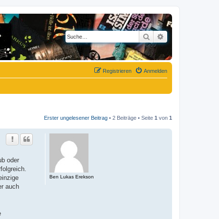
Suche
Erweiterte Suche
Registrieren
Anmelden
Erster ungelesener Beitrag
• 2 Beiträge • Seite
1
von
1
ub oder
olgreich.
Ben Lukas Erekson
einzige
er auch
e