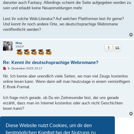
t
darunter auch Fantasy. Allerdings scheint die Seite aufgegeben worden zu
r
sein und erlaubt keine Neuanmeldungen mehr.
a
g
Lest ihr solche Web-Literatur? Auf welchen Plattformen lest ihr gerne?
Und kennt ihr noch andere Orte, wo deutschsprachige Webromane
veröffentlicht werden?
Nina
SMOF
Re: Kennt ihr deutschsprachige Webromane?
U
9. Dezember 2025 23:17
n
g
Nö. Ich kenne aber unendlich viele Seiten, wo man viel Zeugs kostenlos
e
online lesen kann. Wenn dann will man heutzutage in einem vernünftigem
l
e
E-Book-Format.
s
e
n
Ich frage mich gerade, ob Du ein Zeitreisender bist, der uns gerade
e
erzählt, dass man im Internet kostenlos oder auch nicht Geschichten
r
B
lesen kann?
e
i
t
Antworten
r
Diese Website nutzt Cookies, um dir den
a
g
2 Beiträge • Seite
1
von
1
bestmöglichen Komfort bei der Nutzung zu