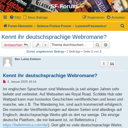
SF-Forum
FAQ
Neue Beiträge
Registrieren
Anmelden
S
Foren-Übersicht
Science Fiction-Forum
Lesestoff kostenlos!
u
Kennt ihr deutschsprachige Webromane?
c
Suche
Erweiterte 
Antworten
h
Erster ungelesener Beitrag
• 2 Beiträge • Seite
1
von
1
e
Ben Lukas Erekson
Kennt ihr deutschsprachige Webromane?
U
2. Januar 2025 16:14
n
g
Im englischen Sprachraum sind Webnovels ja seit einigen Jahren sehr
e
beliebt und verbreitet. Auf Webseiten wie Royal Road, Scribble Hub oder
l
e
Wattpad kann man kostenlos Geschichten veröffentlichen und lesen und
s
manche, wie z.B. The Wandering Inn, sind auch kommerziell erfolgreich.
e
n
Die meisten der Veröffentlichungen auf diesen Seiten sind allerdings auf
e
Englisch, deutschsprachige Werke gibt es dort nur wenige. Die einzige
r
B
deutsche Plattform, die mir bekannt ist, ist Belletristica (
e
https://belletristica.com/de/
). Dort gibt es viele deutschsprachige Werke,
i