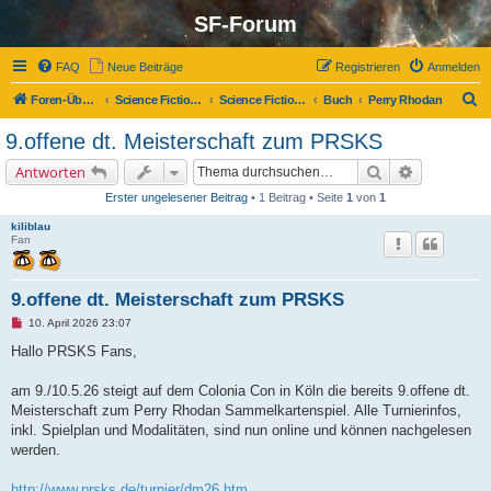
SF-Forum
FAQ
Neue Beiträge
Registrieren
Anmelden
S
Foren-Übersicht
Science Fiction-Forum
Science Fiction, Fantasy und Co.
Buch
Perry Rhodan
u
9.offene dt. Meisterschaft zum PRSKS
c
Suche
Erweiterte 
Antworten
h
Erster ungelesener Beitrag
• 1 Beitrag • Seite
1
von
1
e
kiliblau
Fan
9.offene dt. Meisterschaft zum PRSKS
U
10. April 2026 23:07
n
g
Hallo PRSKS Fans,
e
l
e
am 9./10.5.26 steigt auf dem Colonia Con in Köln die bereits 9.offene dt.
s
Meisterschaft zum Perry Rhodan Sammelkartenspiel. Alle Turnierinfos,
e
n
inkl. Spielplan und Modalitäten, sind nun online und können nachgelesen
e
werden.
r
B
e
http://www.prsks.de/turnier/dm26.htm