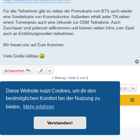
i
t
r
Für alle Teilnehmer gibt es neben der Promokarte von BTS auch wieder
a
g
eine Sonderkarte von Kosmoskontor. Außerdem erhält jeder TN neben
einem Turnierpreis auch eine Urkunde zur ODM Teilnahme. Auch
Zuschauer sind jederzeit willkommen und können neben Infos zum Spiel
auch an Einführungsrunden teilnehmen.
Wir freuen uns auf Euer Kommen.
Viele Grüße kiliblau
Antworten
1 Beitrag • Seite
1
von
1
Gehe zu
Diese Website nutzt Cookies, um dir den
bestmöglichen Komfort bei der Nutzung zu
Foren-Übersicht
bieten.
Mehr erfahren
Powered by
phpBB
® Forum Software © phpBB Limited
Deutsche Übersetzung durch
phpBB.de
Datenschutz
|
Nutzungsbedingungen
Verstanden!