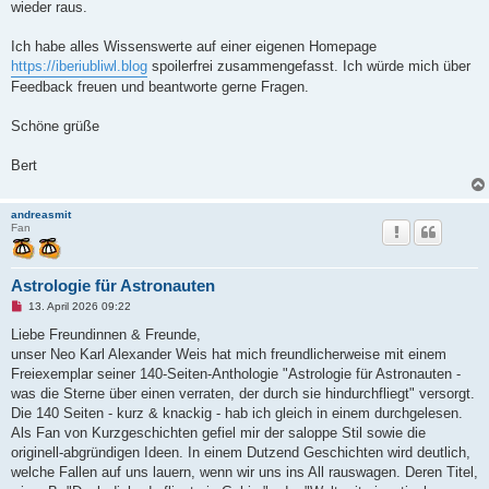
wieder raus.
i
t
r
Ich habe alles Wissenswerte auf einer eigenen Homepage
a
g
https://iberiubliwl.blog
spoilerfrei zusammengefasst. Ich würde mich über
Feedback freuen und beantworte gerne Fragen.
Schöne grüße
Bert
andreasmit
Fan
Astrologie für Astronauten
U
13. April 2026 09:22
n
g
Liebe Freundinnen & Freunde,
e
unser Neo Karl Alexander Weis hat mich freundlicherweise mit einem
l
e
Freiexemplar seiner 140-Seiten-Anthologie "Astrologie für Astronauten -
s
was die Sterne über einen verraten, der durch sie hindurchfliegt" versorgt.
e
n
Die 140 Seiten - kurz & knackig - hab ich gleich in einem durchgelesen.
e
Als Fan von Kurzgeschichten gefiel mir der saloppe Stil sowie die
r
B
originell-abgründigen Ideen. In einem Dutzend Geschichten wird deutlich,
e
welche Fallen auf uns lauern, wenn wir uns ins All rauswagen. Deren Titel,
i
t