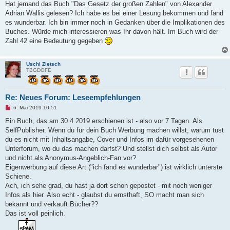
g
Hat jemand das Buch "Das Gesetz der großen Zahlen" von Alexander
e
Adrian Wallis gelesen? Ich habe es bei einer Lesung bekommen und fand
l
e
es wunderbar. Ich bin immer noch in Gedanken über die Implikationen des
s
Buches. Würde mich interessieren was Ihr davon hält. Im Buch wird der
e
n
Zahl 42 eine Bedeutung gegeben
e
r
B
e
Uschi Zietsch
i
TBGDOFE
t
r
a
g
Re: Neues Forum: Leseempfehlungen
U
6. Mai 2019 10:51
n
g
Ein Buch, das am 30.4.2019 erschienen ist - also vor 7 Tagen. Als
e
SelfPublisher. Wenn du für dein Buch Werbung machen willst, warum tust
l
e
du es nicht mit Inhaltsangabe, Cover und Infos im dafür vorgesehenen
s
Unterforum, wo du das machen darfst? Und stellst dich selbst als Autor
e
n
und nicht als Anonymus-Angeblich-Fan vor?
e
Eigenwerbung auf diese Art ("ich fand es wunderbar") ist wirklich unterste
r
B
Schiene.
e
Ach, ich sehe grad, du hast ja dort schon gepostet - mit noch weniger
i
t
Infos als hier. Also echt - glaubst du ernsthaft, SO macht man sich
r
bekannt und verkauft Bücher??
a
g
Das ist voll peinlich.