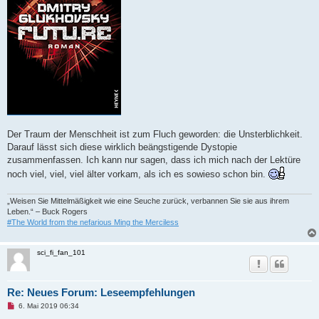
e
i
t
r
a
g
Der Traum der Menschheit ist zum Fluch geworden: die Unsterblichkeit.
Darauf lässt sich diese wirklich beängstigende Dystopie
zusammenfassen. Ich kann nur sagen, dass ich mich nach der Lektüre
noch viel, viel, viel älter vorkam, als ich es sowieso schon bin.
„Weisen Sie Mittelmäßigkeit wie eine Seuche zurück, verbannen Sie sie aus ihrem
Leben.“ – Buck Rogers
#The World from the nefarious Ming the Merciless
sci_fi_fan_101
Re: Neues Forum: Leseempfehlungen
U
6. Mai 2019 06:34
n