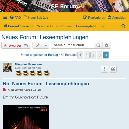
SF-Forum
FAQ
Neue Beiträge
Registrieren
Anmelden
S
Foren-Übersicht
Science Fiction-Forum
Leseempfehlungen
u
Neues Forum: Leseempfehlungen
c
Suche
Erweiterte 
Antworten
h
e
1
2
3
4
Vorherige
Erster ungelesener Beitrag
• 50 Beiträge
Ming der Grausame
Evil Ruler of Mongo
Re: Neues Forum: Leseempfehlungen
U
7. November 2015 16:18
n
g
Dmitry Glukhovsky: Future
e
l
e
s
e
n
e
r
B