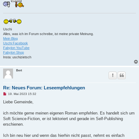
Uschi
Alles, was ich im Forum schreibe, ist meine private Meinung.
Mein Blog
Uschi Facebook
Fabylon YouTube
Fabylon Shop
Insta: uschizietsch
Bert
Re: Neues Forum: Leseempfehlungen
U
19. Mai 2023 15:32
n
g
Liebe Gemeinde,
e
l
e
ich möchte gerne meinen eigenen Roman empfehlen. Es handelt sich um
s
Soft Science-Fiction, er ist lektoriert und gerade im Self-Publishing
e
n
erschienen.
e
r
B
Ich bin neu hier und wenn das hierhin nicht passt, nehmt es einfach
e