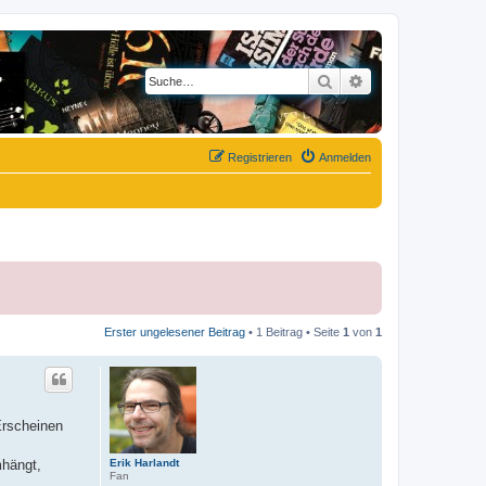
Suche
Erweiterte Suche
Registrieren
Anmelden
Erster ungelesener Beitrag
• 1 Beitrag • Seite
1
von
1
Erscheinen
Erik Harlandt
mhängt,
Fan