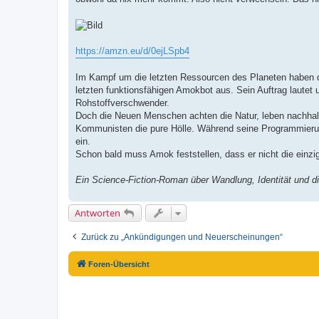
e
n
e
r
B
e
https://amzn.eu/d/0ejLSpb4
i
t
r
Im Kampf um die letzten Ressourcen des Planeten haben di
a
g
letzten funktionsfähigen Amokbot aus. Sein Auftrag lautet 
Rohstoffverschwender.
Doch die Neuen Menschen achten die Natur, leben nachhalt
Kommunisten die pure Hölle. Während seine Programmierun
ein.
Schon bald muss Amok feststellen, dass er nicht die einzi
Ein Science-Fiction-Roman über Wandlung, Identität und die
Antworten
Zurück zu „Ankündigungen und Neuerscheinungen“
Foren-Übersicht