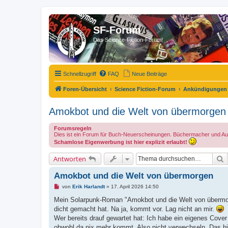
SF-Forum
Das Science-Fiction-Forum!
Schnellzugriff
FAQ
Neue Beiträge
Foren-Übersicht
Science Fiction-Forum
Ankündigungen 
Amokbot und die Welt von übermorgen
Forumsregeln
Dies ist ein Forum für Buch-Neuerscheinungen. Büchermacher und Autore
Schamlose Eigenwerbung ist hier explizit erlaubt!
S
Antworten
Amokbot und die Welt von übermorgen
U
von
Erik Harlandt
»
17. April 2026 14:50
n
g
Mein Solarpunk-Roman "Amokbot und die Welt von übermorge
e
dicht gemacht hat. Na ja, kommt vor. Lag nicht an mir.
l
e
Wer bereits drauf gewartet hat: Ich habe ein eigenes Cover 
s
obwohl da nix mehr kommt. Also nicht verwechseln. Das hie