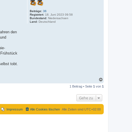
Beiträge:
36
Registriert:
18. Juni 2023 09:58
Bundesland:
Niedersachsen
Land:
Deutschland
fahren den
 und
ie-
 Frühstück
elbst tobt.
N
a
1 Beitrag • Seite
1
von
1
c
h
o
Gehe zu
b
e
n
Impressum
Alle Cookies löschen
Alle Zeiten sind
UTC+02:00