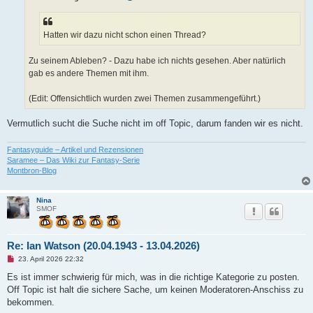
e
s
e
n
Hatten wir dazu nicht schon einen Thread?
e
r
B
Zu seinem Ableben? - Dazu habe ich nichts gesehen. Aber natürlich
e
gab es andere Themen mit ihm.
i
t
r
(Edit: Offensichtlich wurden zwei Themen zusammengeführt.)
a
g
Vermutlich sucht die Suche nicht im off Topic, darum fanden wir es nicht.
Fantasyguide – Artikel und Rezensionen
Saramee – Das Wiki zur Fantasy-Serie
Montbron-Blog
Nina
SMOF
Re: Ian Watson (20.04.1943 - 13.04.2026)
U
23. April 2026 22:32
n
g
Es ist immer schwierig für mich, was in die richtige Kategorie zu posten.
e
Off Topic ist halt die sichere Sache, um keinen Moderatoren-Anschiss zu
l
e
bekommen.
s