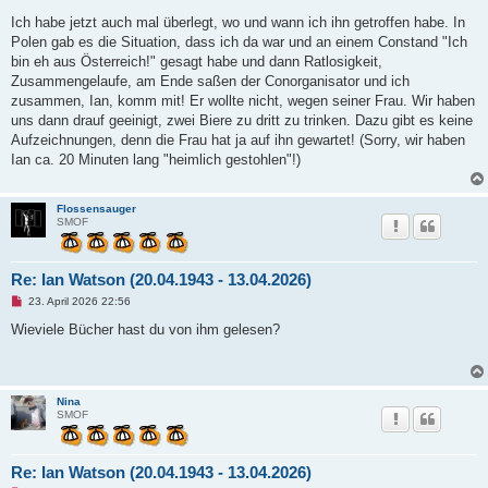
e
n
Ich habe jetzt auch mal überlegt, wo und wann ich ihn getroffen habe. In
e
Polen gab es die Situation, dass ich da war und an einem Constand "Ich
r
B
bin eh aus Österreich!" gesagt habe und dann Ratlosigkeit,
e
Zusammengelaufe, am Ende saßen der Conorganisator und ich
i
t
zusammen, Ian, komm mit! Er wollte nicht, wegen seiner Frau. Wir haben
r
uns dann drauf geeinigt, zwei Biere zu dritt zu trinken. Dazu gibt es keine
a
g
Aufzeichnungen, denn die Frau hat ja auf ihn gewartet! (Sorry, wir haben
Ian ca. 20 Minuten lang "heimlich gestohlen"!)
Flossensauger
SMOF
Re: Ian Watson (20.04.1943 - 13.04.2026)
U
23. April 2026 22:56
n
g
Wieviele Bücher hast du von ihm gelesen?
e
l
e
s
e
Nina
n
SMOF
e
r
B
e
Re: Ian Watson (20.04.1943 - 13.04.2026)
i
t