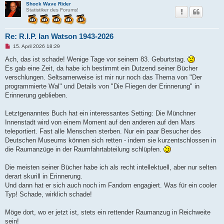
Shock Wave Rider
Statistiker des Forums!
Re: R.I.P. Ian Watson 1943-2026
U
15. April 2026 18:29
n
g
Ach, das ist schade! Wenige Tage vor seinem 83. Geburtstag.
e
Es gab eine Zeit, da habe ich bestimmt ein Dutzend seiner Bücher
l
e
verschlungen. Seltsamerweise ist mir nur noch das Thema von "Der
s
programmierte Wal" und Details von "Die Fliegen der Erinnerung" in
e
n
Erinnerung geblieben.
e
r
B
Letztgenanntes Buch hat ein interessantes Setting: Die Münchner
e
Innenstadt wird von einem Moment auf den anderen auf den Mars
i
t
teleportiert. Fast alle Menschen sterben. Nur ein paar Besucher des
r
Deutschen Museums können sich retten - indem sie kurzentschlossen in
a
g
die Raumanzüge in der Raumfahrtabteilung schlüpfen.
Die meisten seiner Bücher habe ich als recht intellektuell, aber nur selten
derart skurill in Erinnerung.
Und dann hat er sich auch noch im Fandom engagiert. Was für ein cooler
Typ! Schade, wirklich schade!
Möge dort, wo er jetzt ist, stets ein rettender Raumanzug in Reichweite
sein!