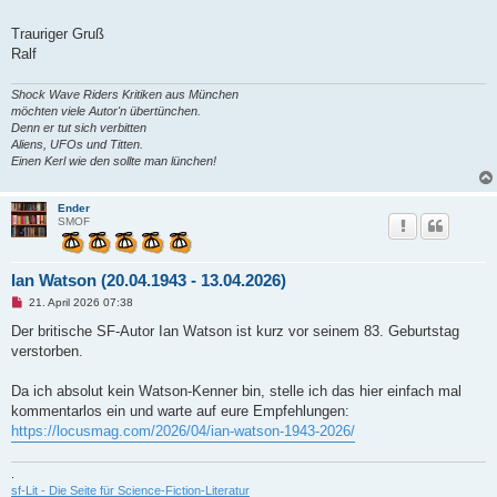
Trauriger Gruß
Ralf
Shock Wave Riders Kritiken aus München
möchten viele Autor'n übertünchen.
Denn er tut sich verbitten
Aliens, UFOs und Titten.
Einen Kerl wie den sollte man lünchen!
Ender
SMOF
Ian Watson (20.04.1943 - 13.04.2026)
U
21. April 2026 07:38
n
g
Der britische SF-Autor Ian Watson ist kurz vor seinem 83. Geburtstag
e
verstorben.
l
e
s
Da ich absolut kein Watson-Kenner bin, stelle ich das hier einfach mal
e
n
kommentarlos ein und warte auf eure Empfehlungen:
e
https://locusmag.com/2026/04/ian-watson-1943-2026/
r
B
e
.
i
t
sf-Lit - Die Seite für Science-Fiction-Literatur