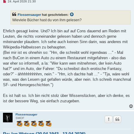
U
24. April 2026 21:30
r
n
a
g
g
e
Flossensauger
hat geschrieben:
l
e
Wieviele Bücher hast du von ihm gelesen?
s
e
n
Ehrlich gesagt keine. Und? Ich bin auf auf Cons dauernd am Reden mit
e
Leuten, die nichts voneinander gelesen haben und dennoch gerne
r
B
miteinander plaudern. Ich sehe auch keinen Sinn darin, was anderes mit
e
Wikipedia-Halbwissen zu behaupten.
i
t
(Bei mir ist es ohnehin so: "Hm, die schreibt wohl irgendwas ..." - Mal
r
nach BuCon in einem Auto zu einem Restaurant mitgefahren - also das
a
g
war eher so informell, a la: "Wer kann wen mitnehmen, der kein Auto
hat?" und im Auto, der Fahrer: "Du schreibst doch erotische Fantasy,
oder?" - ähhhhhhhhhm, nein." - "Hm, ich dachte halt ..." - "Tja, wäre wohl
was, was den Lesern gut gefallen würde, aber nein. Ich schreib manchmal
SF- und Horrorgeschichten.")
Es ist halt so. Ich bin nicht stolz über Wissenslücken, aber ich denke, es
ist der bessere Weg, sie einfach zuzugeben.
Flossensauger
SMOF
Re: Ian Watson (20.04.1943 - 13.04.2026)