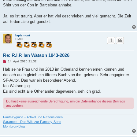
i
t
Shirt von der Con in Barcelona anhabe.
r
a
g
Ja, es ist traurig. Aber er hat viel geschrieben und viel gemacht. Die Zeit
auf Erden also gut genutzt.
lapismont
SMOF
Re: R.I.P. Ian Watson 1943-2026
U
14. April 2026 21:32
n
g
Hab seine Frau und ihn 2013 im Otherland kennenlernen können und
e
danach auch gleich ein älteres Buch von ihm gelesen. Sehr engagierter
l
e
SF-Autor. Das war ein besonderer Abend.
s
Ian Watson.jpg
e
n
Es sind echt alle Otherlander dagewesen, seh ich grad.
e
r
Du hast keine ausreichende Berechtigung, um die Dateianhänge dieses Beitrags
B
e
anzusehen.
i
t
r
Fantasyguide – Artikel und Rezensionen
a
Saramee – Das Wiki zur Fantasy-Serie
g
Montbron-Blog