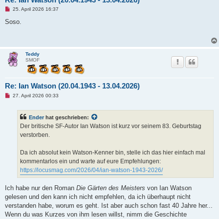
U
25. April 2026 16:37
n
g
Soso.
e
l
e
s
e
Teddy
n
SMOF
e
r
B
e
Re: Ian Watson (20.04.1943 - 13.04.2026)
i
t
U
27. April 2026 00:33
r
n
a
g
g
e
Ender
hat geschrieben:
l
e
Der britische SF-Autor Ian Watson ist kurz vor seinem 83. Geburtstag
s
verstorben.
e
n
e
Da ich absolut kein Watson-Kenner bin, stelle ich das hier einfach mal
r
B
kommentarlos ein und warte auf eure Empfehlungen:
e
https://locusmag.com/2026/04/ian-watson-1943-2026/
i
t
r
Ich habe nur den Roman
Die Gärten des Meisters
von Ian Watson
a
g
gelesen und den kann ich nicht empfehlen, da ich überhaupt nicht
verstanden habe, worum es geht. Ist aber auch schon fast 40 Jahre her...
Wenn du was Kurzes von ihm lesen willst, nimm die Geschichte