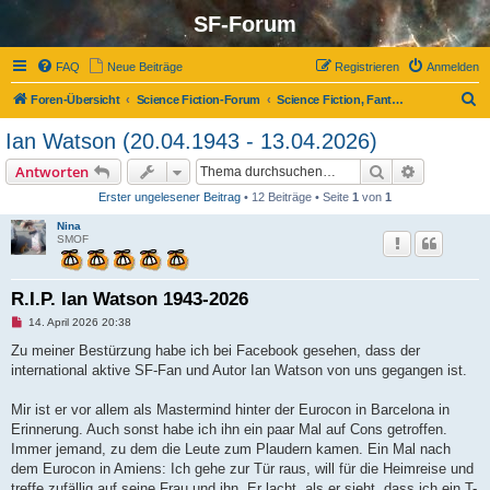
SF-Forum
FAQ
Neue Beiträge
Registrieren
Anmelden
S
Foren-Übersicht
Science Fiction-Forum
Science Fiction, Fantasy und Co.
u
Ian Watson (20.04.1943 - 13.04.2026)
c
Suche
Erweiterte
Antworten
h
Erster ungelesener Beitrag
• 12 Beiträge • Seite
1
von
1
e
Nina
SMOF
R.I.P. Ian Watson 1943-2026
U
14. April 2026 20:38
n
g
Zu meiner Bestürzung habe ich bei Facebook gesehen, dass der
e
international aktive SF-Fan und Autor Ian Watson von uns gegangen ist.
l
e
s
Mir ist er vor allem als Mastermind hinter der Eurocon in Barcelona in
e
n
Erinnerung. Auch sonst habe ich ihn ein paar Mal auf Cons getroffen.
e
Immer jemand, zu dem die Leute zum Plaudern kamen. Ein Mal nach
r
B
dem Eurocon in Amiens: Ich gehe zur Tür raus, will für die Heimreise und
e
treffe zufällig auf seine Frau und ihn. Er lacht, als er sieht, dass ich ein T-