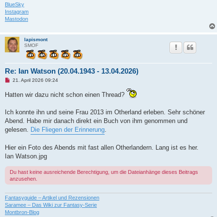
r
BlueSky
a
Instagram
g
Mastodon
lapismont
SMOF
Re: Ian Watson (20.04.1943 - 13.04.2026)
U
21. April 2026 09:24
n
g
Hatten wir dazu nicht schon einen Thread?
e
l
e
Ich konnte ihn und seine Frau 2013 im Otherland erleben. Sehr schöner
s
Abend. Habe mir danach direkt ein Buch von ihm genommen und
e
n
gelesen.
Die Fliegen der Erinnerung
.
e
r
B
Hier ein Foto des Abends mit fast allen Otherlandern. Lang ist es her.
e
Ian Watson.jpg
i
t
r
Du hast keine ausreichende Berechtigung, um die Dateianhänge dieses Beitrags
a
anzusehen.
g
Fantasyguide – Artikel und Rezensionen
Saramee – Das Wiki zur Fantasy-Serie
Montbron-Blog