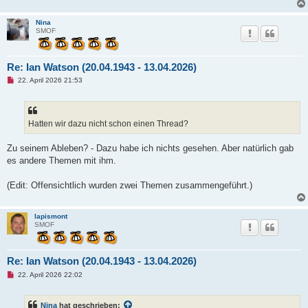
Nina
SMOF
Re: Ian Watson (20.04.1943 - 13.04.2026)
U
22. April 2026 21:53
n
g
e
l
e
Hatten wir dazu nicht schon einen Thread?
s
e
n
Zu seinem Ableben? - Dazu habe ich nichts gesehen. Aber natürlich gab
e
es andere Themen mit ihm.
r
B
e
(Edit: Offensichtlich wurden zwei Themen zusammengeführt.)
i
t
r
a
lapismont
g
SMOF
Re: Ian Watson (20.04.1943 - 13.04.2026)
U
22. April 2026 22:02
n
g
e
Nina
hat geschrieben:
l