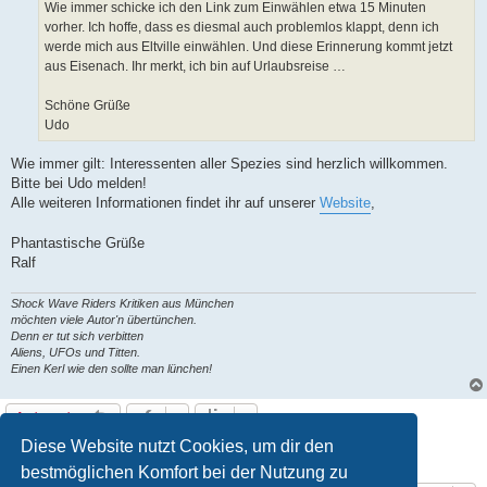
Wie immer schicke ich den Link zum Einwählen etwa 15 Minuten
vorher. Ich hoffe, dass es diesmal auch problemlos klappt, denn ich
werde mich aus Eltville einwählen. Und diese Erinnerung kommt jetzt
aus Eisenach. Ihr merkt, ich bin auf Urlaubsreise …
Schöne Grüße
Udo
Wie immer gilt: Interessenten aller Spezies sind herzlich willkommen.
Bitte bei Udo melden!
Alle weiteren Informationen findet ihr auf unserer
Website
,
Phantastische Grüße
Ralf
Shock Wave Riders Kritiken aus München
möchten viele Autor'n übertünchen.
Denn er tut sich verbitten
Aliens, UFOs und Titten.
Einen Kerl wie den sollte man lünchen!
Antworten
Diese Website nutzt Cookies, um dir den
1
2
Vorherige
26 Beiträge
bestmöglichen Komfort bei der Nutzung zu