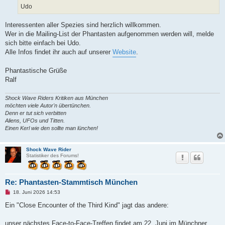
Udo
Interessenten aller Spezies sind herzlich willkommen.
Wer in die Mailing-List der Phantasten aufgenommen werden will, melde
sich bitte einfach bei Udo.
Alle Infos findet ihr auch auf unserer
Website
.
Phantastische Grüße
Ralf
Shock Wave Riders Kritiken aus München
möchten viele Autor'n übertünchen.
Denn er tut sich verbitten
Aliens, UFOs und Titten.
Einen Kerl wie den sollte man lünchen!
Shock Wave Rider
Statistiker des Forums!
Re: Phantasten-Stammtisch München
U
18. Juni 2026 14:53
n
g
Ein "Close Encounter of the Third Kind" jagt das andere:
e
l
e
unser nächstes Face-to-Face-Treffen findet am 22. Juni im Münchner