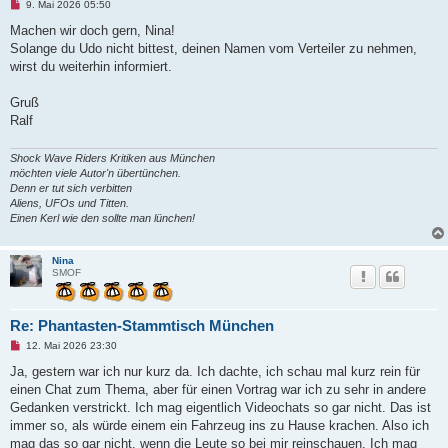
U
9. Mai 2026 05:50
n
g
Machen wir doch gern, Nina!
e
Solange du Udo nicht bittest, deinen Namen vom Verteiler zu nehmen,
l
e
wirst du weiterhin informiert.
s
e
n
Gruß
e
Ralf
r
B
e
Shock Wave Riders Kritiken aus München
i
t
möchten viele Autor'n übertünchen.
r
Denn er tut sich verbitten
a
Aliens, UFOs und Titten.
g
Einen Kerl wie den sollte man lünchen!
Nina
SMOF
Re: Phantasten-Stammtisch München
U
12. Mai 2026 23:30
n
g
Ja, gestern war ich nur kurz da. Ich dachte, ich schau mal kurz rein für
e
einen Chat zum Thema, aber für einen Vortrag war ich zu sehr in andere
l
e
Gedanken verstrickt. Ich mag eigentlich Videochats so gar nicht. Das ist
s
immer so, als würde einem ein Fahrzeug ins zu Hause krachen. Also ich
e
n
mag das so gar nicht, wenn die Leute so bei mir reinschauen. Ich mag