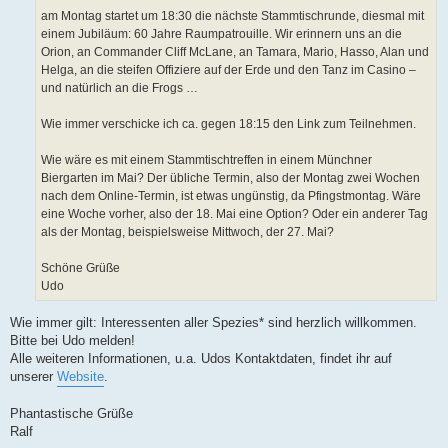
e
am Montag startet um 18:30 die nächste Stammtischrunde, diesmal mit
i
t
einem Jubiläum: 60 Jahre Raumpatrouille. Wir erinnern uns an die
r
Orion, an Commander Cliff McLane, an Tamara, Mario, Hasso, Alan und
a
g
Helga, an die steifen Offiziere auf der Erde und den Tanz im Casino –
und natürlich an die Frogs …
Wie immer verschicke ich ca. gegen 18:15 den Link zum Teilnehmen.
Wie wäre es mit einem Stammtischtreffen in einem Münchner
Biergarten im Mai? Der übliche Termin, also der Montag zwei Wochen
nach dem Online-Termin, ist etwas ungünstig, da Pfingstmontag. Wäre
eine Woche vorher, also der 18. Mai eine Option? Oder ein anderer Tag
als der Montag, beispielsweise Mittwoch, der 27. Mai?
Schöne Grüße
Udo
Wie immer gilt: Interessenten aller Spezies* sind herzlich willkommen.
Bitte bei Udo melden!
Alle weiteren Informationen, u.a. Udos Kontaktdaten, findet ihr auf
unserer
Website
.
Phantastische Grüße
Ralf