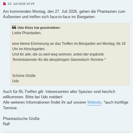
U
23. Juli 2026 10:25
n
g
Am kommenden Montag, den 27. Juli 2026, gehen die Phantasten zum
e
Äußersten und treffen sich face-to-face im Biergarten:
l
e
s
Udo Klotz hat geschrieben:
e
n
Liebe Phantasten,
e
r
B
eine kleine Erinnerung an das Treffen im Biergarten am Montag: Ab 18
e
Uhr im Hirschgarten.
i
t
Und für alle, die zu weit weg wohnen, anbei der ergänzte
r
Terminkalender für die diesjährigen Stammtisch-Termine.*
a
g
Schöne Grüße
Udo
Auch für RL-Treffen gilt: Interessenten aller Spezies sind herzlich
willkommen. Bitte bei Udo melden!
Alle weiteren Informationen findet ihr auf unserer
Website
, *auch künftige
Termine.
Phantastische Grüße
Ralf