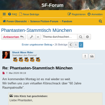
SF-Forum
FAQ
Neue Beiträge
Registrieren
Anmelden
S
Foren-Übersicht
Science Fiction-Forum
Fandom
u
Phantasten-Stammtisch München
c
Suche
Erweiterte
Antworten
h
e
1
2
Vorherige
Erster ungelesener Beitrag
• 26 Beiträge
Shock Wave Rider
Statistiker des Forums!
Re: Phantasten-Stammtisch München
U
7. Mai 2026 09:19
n
g
Am kommenden Montag ist es mal wieder so weit.
e
Wir treffen uns zum virtuellen Klönschnack über "60 Jahre
l
e
Raumpatrouille".
s
e
n
Udo Klotz hat geschrieben:
e
Liebe Phantasten,
r
B