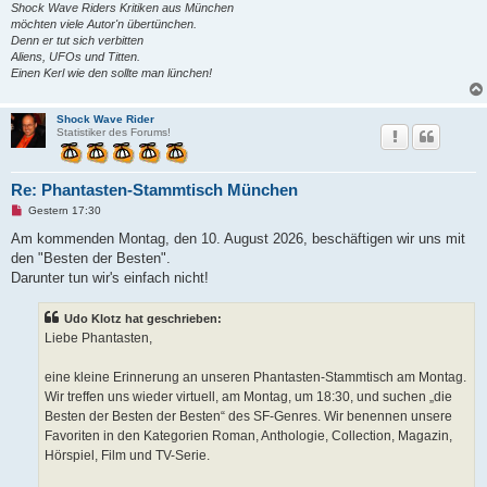
Shock Wave Riders Kritiken aus München
möchten viele Autor'n übertünchen.
Denn er tut sich verbitten
Aliens, UFOs und Titten.
Einen Kerl wie den sollte man lünchen!
Shock Wave Rider
Statistiker des Forums!
Re: Phantasten-Stammtisch München
U
Gestern 17:30
n
g
Am kommenden Montag, den 10. August 2026, beschäftigen wir uns mit
e
den "Besten der Besten".
l
e
Darunter tun wir's einfach nicht!
s
e
n
Udo Klotz hat geschrieben:
e
Liebe Phantasten,
r
B
e
eine kleine Erinnerung an unseren Phantasten-Stammtisch am Montag.
i
t
Wir treffen uns wieder virtuell, am Montag, um 18:30, und suchen „die
r
Besten der Besten der Besten“ des SF-Genres. Wir benennen unsere
a
g
Favoriten in den Kategorien Roman, Anthologie, Collection, Magazin,
Hörspiel, Film und TV-Serie.