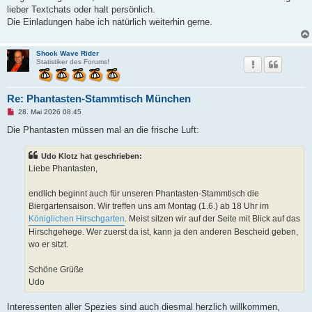
e
lieber Textchats oder halt persönlich.
r
B
Die Einladungen habe ich natürlich weiterhin gerne.
e
i
t
r
Shock Wave Rider
a
Statistiker des Forums!
g
Re: Phantasten-Stammtisch München
U
28. Mai 2026 08:45
n
g
Die Phantasten müssen mal an die frische Luft:
e
l
e
Udo Klotz hat geschrieben:
s
Liebe Phantasten,
e
n
e
endlich beginnt auch für unseren Phantasten-Stammtisch die
r
B
Biergartensaison. Wir treffen uns am Montag (1.6.) ab 18 Uhr im
e
Königlichen Hirschgarten
. Meist sitzen wir auf der Seite mit Blick auf das
i
t
Hirschgehege. Wer zuerst da ist, kann ja den anderen Bescheid geben,
r
wo er sitzt.
a
g
Schöne Grüße
Udo
Interessenten aller Spezies sind auch diesmal herzlich willkommen,