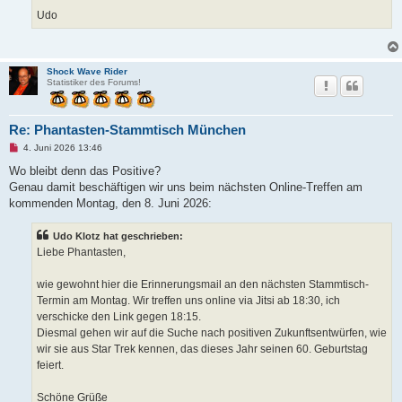
Udo
Shock Wave Rider
Statistiker des Forums!
Re: Phantasten-Stammtisch München
U
4. Juni 2026 13:46
n
g
Wo bleibt denn das Positive?
e
Genau damit beschäftigen wir uns beim nächsten Online-Treffen am
l
e
kommenden Montag, den 8. Juni 2026:
s
e
n
Udo Klotz hat geschrieben:
e
Liebe Phantasten,
r
B
e
wie gewohnt hier die Erinnerungsmail an den nächsten Stammtisch-
i
t
Termin am Montag. Wir treffen uns online via Jitsi ab 18:30, ich
r
verschicke den Link gegen 18:15.
a
g
Diesmal gehen wir auf die Suche nach positiven Zukunftsentwürfen, wie
wir sie aus Star Trek kennen, das dieses Jahr seinen 60. Geburtstag
feiert.
Schöne Grüße