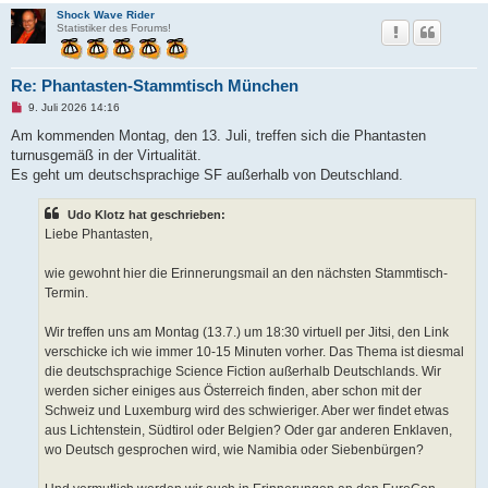
Shock Wave Rider
Statistiker des Forums!
Re: Phantasten-Stammtisch München
U
9. Juli 2026 14:16
n
g
Am kommenden Montag, den 13. Juli, treffen sich die Phantasten
e
turnusgemäß in der Virtualität.
l
e
Es geht um deutschsprachige SF außerhalb von Deutschland.
s
e
n
Udo Klotz hat geschrieben:
e
Liebe Phantasten,
r
B
e
wie gewohnt hier die Erinnerungsmail an den nächsten Stammtisch-
i
t
Termin.
r
a
g
Wir treffen uns am Montag (13.7.) um 18:30 virtuell per Jitsi, den Link
verschicke ich wie immer 10-15 Minuten vorher. Das Thema ist diesmal
die deutschsprachige Science Fiction außerhalb Deutschlands. Wir
werden sicher einiges aus Österreich finden, aber schon mit der
Schweiz und Luxemburg wird des schwieriger. Aber wer findet etwas
aus Lichtenstein, Südtirol oder Belgien? Oder gar anderen Enklaven,
wo Deutsch gesprochen wird, wie Namibia oder Siebenbürgen?