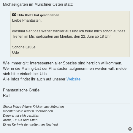
s
Michaeligarten im Münchner Osten statt:
e
n
e
Udo Klotz hat geschrieben:
r
B
Liebe Phantasten,
e
i
t
diesmal sieht das Wetter stabiler aus und ich freue mich schon auf das
r
Treffen im Michaeligarten am Montag, den 22. Juni ab 18 Uhr.
a
g
Schöne Grüße
Udo
Wie immer gilt: Interessenten aller Spezies sind herzlich willkommen.
Wer in die Mailing-List der Phantasten aufgenommen werden will, melde
sich bitte einfach bei Udo.
Alle Infos findet ihr auch auf unserer
Website
.
Phantastische Grüße
Ralf
Shock Wave Riders Kritiken aus München
möchten viele Autor'n übertünchen.
Denn er tut sich verbitten
Aliens, UFOs und Titten.
Einen Kerl wie den sollte man lünchen!