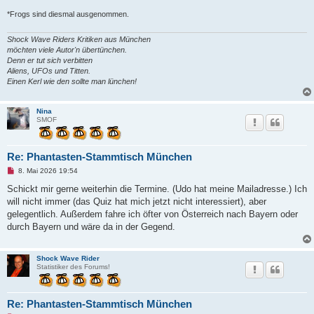
*Frogs sind diesmal ausgenommen.
Shock Wave Riders Kritiken aus München
möchten viele Autor'n übertünchen.
Denn er tut sich verbitten
Aliens, UFOs und Titten.
Einen Kerl wie den sollte man lünchen!
Nina
SMOF
Re: Phantasten-Stammtisch München
U
8. Mai 2026 19:54
n
g
Schickt mir gerne weiterhin die Termine. (Udo hat meine Mailadresse.) Ich
e
will nicht immer (das Quiz hat mich jetzt nicht interessiert), aber
l
e
gelegentlich. Außerdem fahre ich öfter von Österreich nach Bayern oder
s
durch Bayern und wäre da in der Gegend.
e
n
e
r
Shock Wave Rider
B
Statistiker des Forums!
e
i
t
r
Re: Phantasten-Stammtisch München
a
g