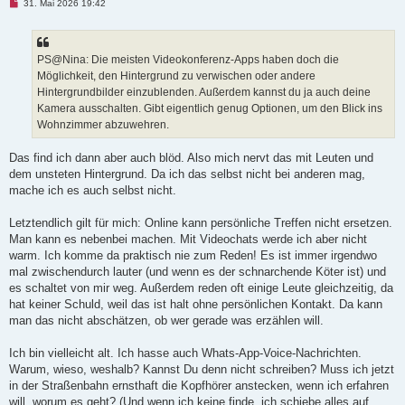
U
31. Mai 2026 19:42
n
g
e
l
e
PS@Nina: Die meisten Videokonferenz-Apps haben doch die
s
Möglichkeit, den Hintergrund zu verwischen oder andere
e
n
Hintergrundbilder einzublenden. Außerdem kannst du ja auch deine
e
Kamera ausschalten. Gibt eigentlich genug Optionen, um den Blick ins
r
B
Wohnzimmer abzuwehren.
e
i
t
Das find ich dann aber auch blöd. Also mich nervt das mit Leuten und
r
dem unsteten Hintergrund. Da ich das selbst nicht bei anderen mag,
a
g
mache ich es auch selbst nicht.
Letztendlich gilt für mich: Online kann persönliche Treffen nicht ersetzen.
Man kann es nebenbei machen. Mit Videochats werde ich aber nicht
warm. Ich komme da praktisch nie zum Reden! Es ist immer irgendwo
mal zwischendurch lauter (und wenn es der schnarchende Köter ist) und
es schaltet von mir weg. Außerdem reden oft einige Leute gleichzeitig, da
hat keiner Schuld, weil das ist halt ohne persönlichen Kontakt. Da kann
man das nicht abschätzen, ob wer gerade was erzählen will.
Ich bin vielleicht alt. Ich hasse auch Whats-App-Voice-Nachrichten.
Warum, wieso, weshalb? Kannst Du denn nicht schreiben? Muss ich jetzt
in der Straßenbahn ernsthaft die Kopfhörer anstecken, wenn ich erfahren
will, worum es geht? (Und wenn ich keine finde, ich schiebe alles auf,