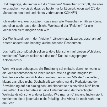
e
n
Und derjenige, der immer auf die "wenigen" Menschen schimpft, die alles
e
verbrauchen, vergisst, dass es heute nur funktioniert, eben weil 2/3 der
r
B
Menschen arm sind und nichts verbrauchen KÖNNEN.
e
i
t
Ich wiederhole: wer postuliert, dass man alle Menschen ernähren könne,
r
postuliert auch, dass der übliche Wohlstand der "Reichen" für alle
a
g
Menschen nicht möglich sein wird.
Der Wohlstand, der in den "reichen" Ländern erzielt wurde, geschah auf
Kosten anderer und benötigt ausbeuterische Ressourcen.
Das heißt also: plötzlich sollen andere Menschen auf diesen Wohlstand
verzichten? Warum sollten sie das tun? Das ist ausgeprägter
Kolonialismus.
Wenn wir also behaupten, die Ernährung sei einfach, dann nur, wenn wir
die Menschenmassen so leben lassen, wie es gerade möglich ist.
Würden sie alle den Wohlstand wollen, den wir im "Westen" genießen,
klappt das alles nicht. Deshalb gilt weiterhin: nur die Reduzierung der
Bevölkerung auf ein ökologisch und ökonomisch sinnvolles Maß kann
uns retten. Die Alternative ist eine Unterdrückung der berechtigten
Wohlstandswünsche anderer Länder. Wie man an China und Indien sieht,
verzichten diese jedenfalls nicht freiwillig. Und Afrika ist noch nicht mal
am Start...