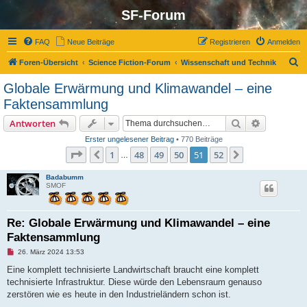
SF-Forum
FAQ
Neue Beiträge
Registrieren
Anmelden
S
Foren-Übersicht
Science Fiction-Forum
Wissenschaft und Technik
u
Globale Erwärmung und Klimawandel – eine
c
Faktensammlung
h
Suche
Erweiterte
Antworten
e
Erster ungelesener Beitrag
• 770 Beiträge
Seite
51
von
52
1
48
49
50
51
52
Vorherige
Nächste
…
Badabumm
SMOF
Re: Globale Erwärmung und Klimawandel – eine
Faktensammlung
U
26. März 2024 13:53
n
g
Eine komplett technisierte Landwirtschaft braucht eine komplett
e
technisierte Infrastruktur. Diese würde den Lebensraum genauso
l
e
zerstören wie es heute in den Industrieländern schon ist.
s