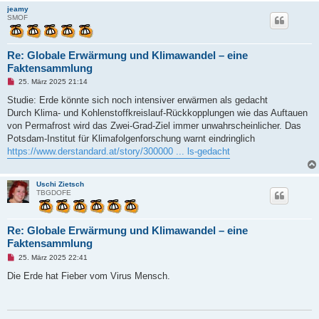
i
jeamy
t
SMOF
r
a
g
Re: Globale Erwärmung und Klimawandel – eine
Faktensammlung
U
25. März 2025 21:14
n
g
Studie: Erde könnte sich noch intensiver erwärmen als gedacht
e
Durch Klima- und Kohlenstoffkreislauf-Rückkopplungen wie das Auftauen
l
e
von Permafrost wird das Zwei-Grad-Ziel immer unwahrscheinlicher. Das
s
Potsdam-Institut für Klimafolgenforschung warnt eindringlich
e
n
https://www.derstandard.at/story/300000 ... ls-gedacht
e
r
B
e
Uschi Zietsch
i
TBGDOFE
t
r
a
g
Re: Globale Erwärmung und Klimawandel – eine
Faktensammlung
U
25. März 2025 22:41
n
g
Die Erde hat Fieber vom Virus Mensch.
e
l
e
s
e