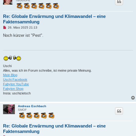
TBGDOFE
Re: Globale Erwärmung und Klimawandel – eine
Faktensammlung
U
26. März 2025 21:13
n
g
Noch kürzer ist "Pest".
e
l
e
s
e
n
e
r
Uschi
B
Alles, was ich im Forum schreibe, ist meine private Meinung.
e
i
Mein Blog
t
Uschi Facebook
r
Fabylon YouTube
a
Fabylon Shop
g
Insta: uschizietsch
Andreas Eschbach
SMOF
Re: Globale Erwärmung und Klimawandel – eine
Faktensammlung