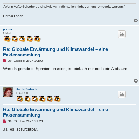
„Wenn Außerirdische so sind wie wir, möchte ich nicht von uns entdeckt werden.“
Harald Lesch
jeamy
SMOF
Re: Globale Erwärmung und Klimawandel – eine
Faktensammlung
U
30. Oktober 2024 20:03
n
g
Was da gerade in Spanien passiert, ist einfach nur noch ein Albtraum.
e
l
e
s
e
Uschi Zietsch
n
TBGDOFE
e
r
B
e
Re: Globale Erwärmung und Klimawandel – eine
i
t
Faktensammlung
r
a
U
30. Oktober 2024 21:23
g
n
g
Ja, es ist furchtbar.
e
l