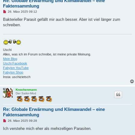
Re: Globale Erwärmung und Klimawandel – eine
r
Faktensammlung
a
g
U
26. März 2025 09:12
n
g
Bakterieller Parasit gefällt mir auch besser. Aber ist viel länger zum
e
schreiben.
l
e
s
e
n
e
r
Uschi
B
Alles, was ich im Forum schreibe, ist meine private Meinung.
e
i
Mein Blog
t
Uschi Facebook
r
Fabylon YouTube
a
Fabylon Shop
g
Insta: uschizietsch
Knochenmann
Der Sailor-Mod
Re: Globale Erwärmung und Klimawandel – eine
Faktensammlung
U
26. März 2025 09:28
n
g
Ich verstehe mich eher als mehrzelligen Parasiten.
e
l