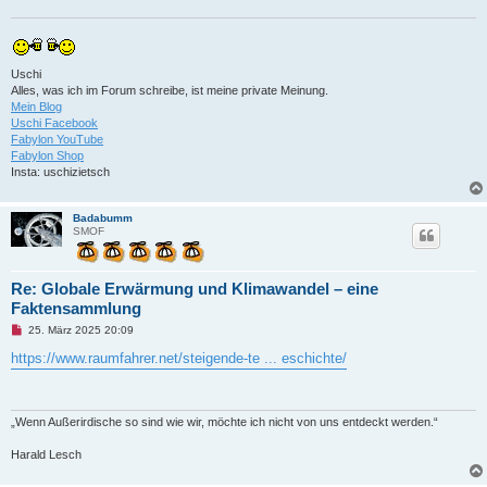
e
s
e
n
e
r
Uschi
B
Alles, was ich im Forum schreibe, ist meine private Meinung.
e
i
Mein Blog
t
Uschi Facebook
r
Fabylon YouTube
a
Fabylon Shop
g
Insta: uschizietsch
Badabumm
SMOF
Re: Globale Erwärmung und Klimawandel – eine
Faktensammlung
U
25. März 2025 20:09
n
g
https://www.raumfahrer.net/steigende-te ... eschichte/
e
l
e
s
e
„Wenn Außerirdische so sind wie wir, möchte ich nicht von uns entdeckt werden.“
n
e
Harald Lesch
r
B
e