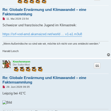
Re: Globale Erwärmung und Klimawandel – eine
Faktensammlung
U
11. Mai 2026 23:54
n
g
Schweizer und französische Jugend im Klimastreik:
e
l
e
https://srf-vod-amd.akamaized.net/world ... v1-a1.m3u8
s
e
n
„Wenn Außerirdische so sind wie wir, möchte ich nicht von uns entdeckt werden.“
e
r
Harald Lesch
B
e
i
t
Knochenmann
r
Der Sailor-Mod
a
g
Re: Globale Erwärmung und Klimawandel – eine
Faktensammlung
U
29. Juni 2026 09:35
n
g
Leipzig bei 41°C
e
l
e
s
e
n