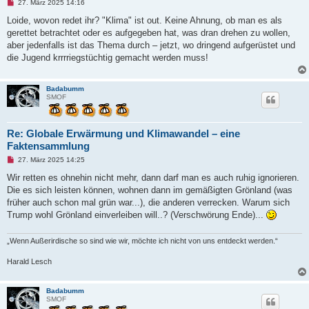
U
27. März 2025 14:16
n
g
Loide, wovon redet ihr? "Klima" ist out. Keine Ahnung, ob man es als
e
gerettet betrachtet oder es aufgegeben hat, was dran drehen zu wollen,
l
e
aber jedenfalls ist das Thema durch – jetzt, wo dringend aufgerüstet und
s
die Jugend krrrriegstüchtig gemacht werden muss!
e
n
e
r
Badabumm
B
SMOF
e
i
t
r
Re: Globale Erwärmung und Klimawandel – eine
a
g
Faktensammlung
U
27. März 2025 14:25
n
g
Wir retten es ohnehin nicht mehr, dann darf man es auch ruhig ignorieren.
e
Die es sich leisten können, wohnen dann im gemäßigten Grönland (was
l
e
früher auch schon mal grün war...), die anderen verrecken. Warum sich
s
Trump wohl Grönland einverleiben will..? (Verschwörung Ende)...
e
n
e
„Wenn Außerirdische so sind wie wir, möchte ich nicht von uns entdeckt werden.“
r
B
e
Harald Lesch
i
t
r
Badabumm
a
SMOF
g