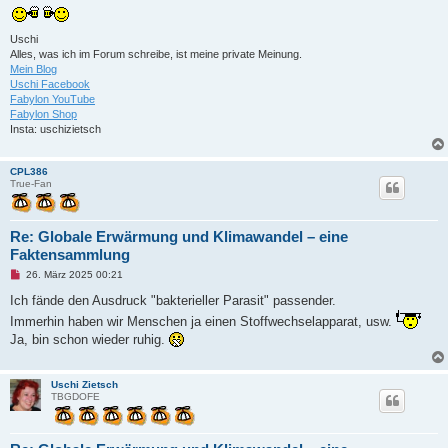
n
e
r
Uschi
B
Alles, was ich im Forum schreibe, ist meine private Meinung.
e
i
Mein Blog
t
Uschi Facebook
r
Fabylon YouTube
a
Fabylon Shop
g
Insta: uschizietsch
CPL386
True-Fan
Re: Globale Erwärmung und Klimawandel – eine
Faktensammlung
U
26. März 2025 00:21
n
g
Ich fände den Ausdruck "bakterieller Parasit" passender.
e
Immerhin haben wir Menschen ja einen Stoffwechselapparat, usw.
l
e
Ja, bin schon wieder ruhig.
s
e
n
e
Uschi Zietsch
r
TBGDOFE
B
e
i
t