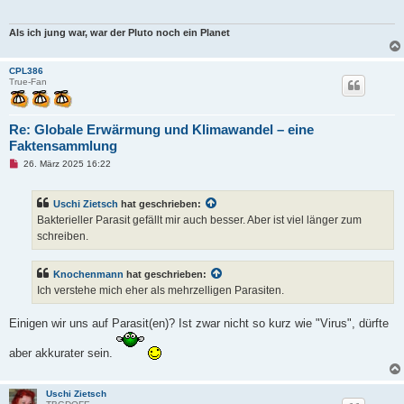
e
s
e
Als ich jung war, war der Pluto noch ein Planet
n
e
r
CPL386
B
True-Fan
e
i
t
r
Re: Globale Erwärmung und Klimawandel – eine
a
g
Faktensammlung
U
26. März 2025 16:22
n
g
e
Uschi Zietsch
hat geschrieben:
l
e
Bakterieller Parasit gefällt mir auch besser. Aber ist viel länger zum
s
schreiben.
e
n
e
r
Knochenmann
hat geschrieben:
B
Ich verstehe mich eher als mehrzelligen Parasiten.
e
i
t
Einigen wir uns auf Parasit(en)? Ist zwar nicht so kurz wie "Virus", dürfte
r
a
g
aber akkurater sein.
Uschi Zietsch