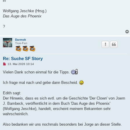
in
r
B
e
Wolfgang Jeschke (Hrsg.)
i
t
Das Auge des Phoenix
r
a
g
?
Darmok
True-Fan
Re: Suche SF Story
U
13. Mai 2026 10:14
n
g
Vielen Dank schon einmal für die Tipps.
e
l
e
Ich frage mal nach und gebe dann Bescheid.
s
e
n
Edith sagt:
e
Der Hinweis, dass es sich evtl. um die Geschichte 'Der Clown' von Joern
r
B
J. Bambeck, veröffentlicht in dem Buch 'Das Auge des Phoenix'
e
(Wolfgang Jeschke), handelt, erscheint meinem Bekannten sehr
i
t
wahrscheinlich.
r
a
g
Also bedanken wir uns nochmals besonders bei Jorge an dieser Stelle.