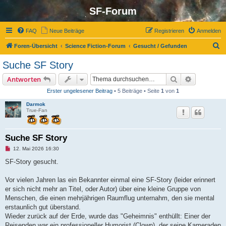
SF-Forum
FAQ
Neue Beiträge
Registrieren
Anmelden
S
Foren-Übersicht
Science Fiction-Forum
Gesucht / Gefunden
u
Suche SF Story
c
Suche
Erweiterte
Antworten
h
Erster ungelesener Beitrag
• 5 Beiträge • Seite
1
von
1
e
Darmok
True-Fan
Suche SF Story
U
12. Mai 2026 16:30
n
g
SF-Story gesucht.
e
l
e
Vor vielen Jahren las ein Bekannter einmal eine SF-Story (leider erinnert
s
er sich nicht mehr an Titel, oder Autor) über eine kleine Gruppe von
e
n
Menschen, die einen mehrjährigen Raumflug unternahm, den sie mental
e
erstaunlich gut überstand.
r
B
Wieder zurück auf der Erde, wurde das "Geheimnis" enthüllt: Einer der
e
Reisenden war ein professioneller Humorist (Clown), der seine Kameraden