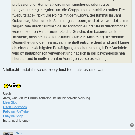
professioneller Humorist) wird in ein simuliertes oder reales
Langzeittraining integriert, um die Gruppe mental stabil zu halten.Der
"Geburtstags-Trick": Die Pointe mit dem Clown, der fünfmal im Jahr
Geburtstag feiert, um die Stimmung zu heben, wird oft verwendet, um zu
zeigen, wie durch "subtile Späße" Monotonie und Stress durchbrochen
werden können.Hintergrund: Solche Geschichten basieren auf der
Tatsache, dass bei Isolationsstudien (wie z.B. Mars-500) die mentale
Gesundheit und der Teamzusammenhalt entscheidend sind und Humor
als einer der wichtigsten Bewältigungsmechanismen gilt.Die Anekdote
wird oft metaphorisch verwendet und hat sich in der psychologischen
Literatur und in motivationalen Vorträgen verselbstständigt.
VIelleicht findet ihr so die Story leichter - falls es eine war.
Uschi
Alles, was ich im Forum schreibe, ist meine private Meinung.
Mein Blog
Uschi Facebook
Fabylon YouTube
Fabylon Shop
Insta: uschizietsch
Naut