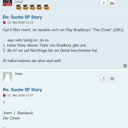
SMOF
Re: Suche SF Story
U
12. Mai 2026 21:13
n
g
Gpt-5 Mini meint, es handele sich um Ray Bradburys "The Clown" (1951).
e
l
e
... was sehr lustig ist, da es
s
1. keine Story dieses Titels von Bradbury gibt und
e
n
2. die KI sie auf Nachfrage bis ins Detail beschrieben hat.
e
r
B
AI hallucinations are alive and well!
e
i
t
r
Jorge.
a
g
Re: Suche SF Story
U
12. Mai 2026 22:57
n
g
?
e
l
e
Joern J. Bambeck
s
Der Clown
e
n
e