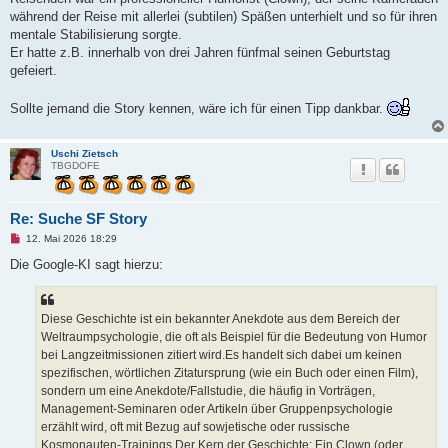
i
t
während der Reise mit allerlei (subtilen) Späßen unterhielt und so für ihren
r
mentale Stabilisierung sorgte.
a
g
Er hatte z.B. innerhalb von drei Jahren fünfmal seinen Geburtstag
gefeiert.
Sollte jemand die Story kennen, wäre ich für einen Tipp dankbar.
Uschi Zietsch
TBGDOFE
Re: Suche SF Story
U
12. Mai 2026 18:29
n
g
Die Google-KI sagt hierzu:
e
l
e
s
Diese Geschichte ist ein bekannter Anekdote aus dem Bereich der
e
n
Weltraumpsychologie, die oft als Beispiel für die Bedeutung von Humor
e
bei Langzeitmissionen zitiert wird.Es handelt sich dabei um keinen
r
B
spezifischen, wörtlichen Zitatursprung (wie ein Buch oder einen Film),
e
sondern um eine Anekdote/Fallstudie, die häufig in Vorträgen,
i
t
Management-Seminaren oder Artikeln über Gruppenpsychologie
r
erzählt wird, oft mit Bezug auf sowjetische oder russische
a
g
Kosmonauten-Trainings.Der Kern der Geschichte: Ein Clown (oder