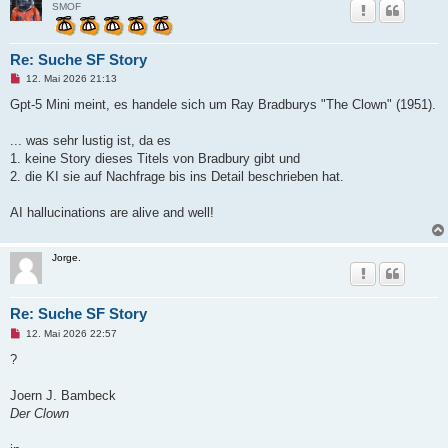
SMOF
Re: Suche SF Story
U
12. Mai 2026 21:13
n
g
Gpt-5 Mini meint, es handele sich um Ray Bradburys "The Clown" (1951).
e
l
e
... was sehr lustig ist, da es
s
1. keine Story dieses Titels von Bradbury gibt und
e
n
2. die KI sie auf Nachfrage bis ins Detail beschrieben hat.
e
r
B
AI hallucinations are alive and well!
e
i
t
r
Jorge.
a
g
Re: Suche SF Story
U
12. Mai 2026 22:57
n
g
?
e
l
e
Joern J. Bambeck
s
Der Clown
e
n
e