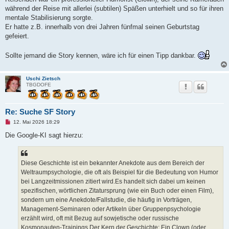
i
t
während der Reise mit allerlei (subtilen) Späßen unterhielt und so für ihren
r
mentale Stabilisierung sorgte.
a
g
Er hatte z.B. innerhalb von drei Jahren fünfmal seinen Geburtstag
gefeiert.
Sollte jemand die Story kennen, wäre ich für einen Tipp dankbar.
Uschi Zietsch
TBGDOFE
Re: Suche SF Story
U
12. Mai 2026 18:29
n
g
Die Google-KI sagt hierzu:
e
l
e
s
Diese Geschichte ist ein bekannter Anekdote aus dem Bereich der
e
n
Weltraumpsychologie, die oft als Beispiel für die Bedeutung von Humor
e
bei Langzeitmissionen zitiert wird.Es handelt sich dabei um keinen
r
B
spezifischen, wörtlichen Zitatursprung (wie ein Buch oder einen Film),
e
sondern um eine Anekdote/Fallstudie, die häufig in Vorträgen,
i
t
Management-Seminaren oder Artikeln über Gruppenpsychologie
r
erzählt wird, oft mit Bezug auf sowjetische oder russische
a
g
Kosmonauten-Trainings.Der Kern der Geschichte: Ein Clown (oder