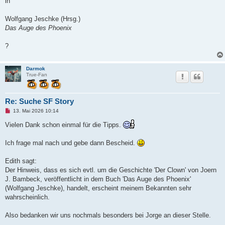
in
r
B
e
Wolfgang Jeschke (Hrsg.)
i
t
Das Auge des Phoenix
r
a
g
?
Darmok
True-Fan
Re: Suche SF Story
U
13. Mai 2026 10:14
n
g
Vielen Dank schon einmal für die Tipps.
e
l
e
Ich frage mal nach und gebe dann Bescheid.
s
e
n
Edith sagt:
e
Der Hinweis, dass es sich evtl. um die Geschichte 'Der Clown' von Joern
r
B
J. Bambeck, veröffentlicht in dem Buch 'Das Auge des Phoenix'
e
(Wolfgang Jeschke), handelt, erscheint meinem Bekannten sehr
i
t
wahrscheinlich.
r
a
g
Also bedanken wir uns nochmals besonders bei Jorge an dieser Stelle.