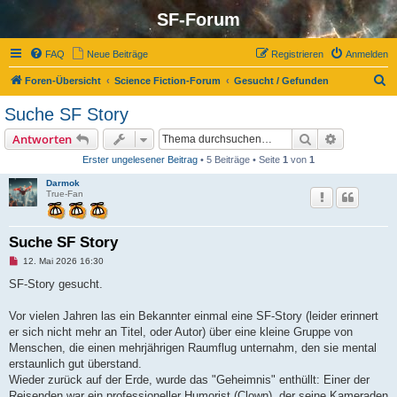
SF-Forum
FAQ
Neue Beiträge
Registrieren
Anmelden
S
Foren-Übersicht
Science Fiction-Forum
Gesucht / Gefunden
u
Suche SF Story
c
Suche
Erweiterte
Antworten
h
Erster ungelesener Beitrag
• 5 Beiträge • Seite
1
von
1
e
Darmok
True-Fan
Suche SF Story
U
12. Mai 2026 16:30
n
g
SF-Story gesucht.
e
l
e
Vor vielen Jahren las ein Bekannter einmal eine SF-Story (leider erinnert
s
er sich nicht mehr an Titel, oder Autor) über eine kleine Gruppe von
e
n
Menschen, die einen mehrjährigen Raumflug unternahm, den sie mental
e
erstaunlich gut überstand.
r
B
Wieder zurück auf der Erde, wurde das "Geheimnis" enthüllt: Einer der
e
Reisenden war ein professioneller Humorist (Clown), der seine Kameraden